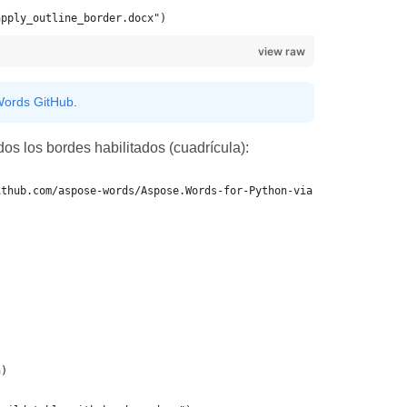
apply_outline_border.docx")
view raw
ords GitHub
.
os los bordes habilitados (cuadrícula):