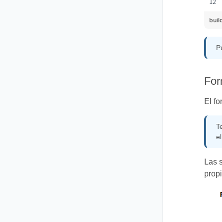
buil
P
For
El f
T
e
Las 
prop