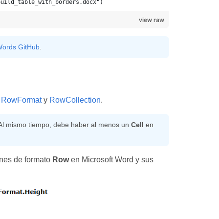
view raw
ords GitHub
.
,
RowFormat
y
RowCollection
.
 Al mismo tiempo, debe haber al menos un
Cell
en
ones de formato
Row
en Microsoft Word y sus