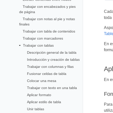
Trabajar con encabezados y pies
Cada 
de página
toda 
Trabajar con notas al pie y notas
finales
Aspos
Trabajar con tabla de contenidos
Tabl
Trabajar con marcadores
En es
Trabajar con tablas
form
Descripción general de la tabla
Introducción y creación de tablas
Trabajar con columnas y filas
Apl
Fusionar celdas de tabla
En es
Colocar una mesa
Trabajar con texto en una tabla
For
Aplicar formato
Aplicar estilo de tabla
Para 
Unir tablas
utili