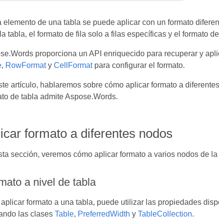
elemento de una tabla se puede aplicar con un formato diferente
la tabla, el formato de fila solo a filas específicas y el formato d
e.Words proporciona un API enriquecido para recuperar y aplica
e
,
RowFormat
y
CellFormat
para configurar el formato.
te artículo, hablaremos sobre cómo aplicar formato a diferente
ato de tabla admite Aspose.Words.
icar formato a diferentes nodos
ta sección, veremos cómo aplicar formato a varios nodos de la 
mato a nivel de tabla
aplicar formato a una tabla, puede utilizar las propiedades dis
zando las clases
Table
,
PreferredWidth
y
TableCollection
.