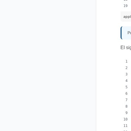
appl
P
El si