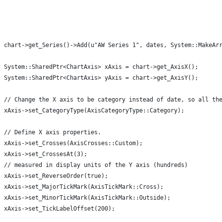
                                                              
                                                              
                                                              
                                                              
chart->get_Series()->Add(u"AW Series 1", dates, System::MakeAr
System::SharedPtr<ChartAxis> xAxis = chart->get_AxisX();
System::SharedPtr<ChartAxis> yAxis = chart->get_AxisY();
// Change the X axis to be category instead of date, so all th
xAxis->set_CategoryType(AxisCategoryType::Category);
// Define X axis properties.
xAxis->set_Crosses(AxisCrosses::Custom);
xAxis->set_CrossesAt(3);
// measured in display units of the Y axis (hundreds)
xAxis->set_ReverseOrder(true);
xAxis->set_MajorTickMark(AxisTickMark::Cross);
xAxis->set_MinorTickMark(AxisTickMark::Outside);
xAxis->set_TickLabelOffset(200);