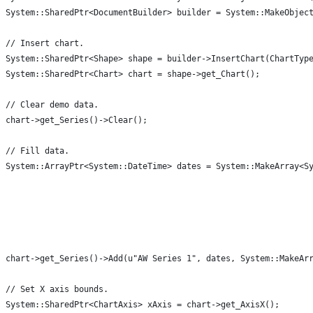
System::SharedPtr<DocumentBuilder> builder = System::MakeObjec
// Insert chart.
System::SharedPtr<Shape> shape = builder->InsertChart(ChartTyp
System::SharedPtr<Chart> chart = shape->get_Chart();
// Clear demo data.
chart->get_Series()->Clear();
// Fill data.
System::ArrayPtr<System::DateTime> dates = System::MakeArray<S
                                                              
                                                              
                                                              
                                                              
                                                              
chart->get_Series()->Add(u"AW Series 1", dates, System::MakeAr
// Set X axis bounds.
System::SharedPtr<ChartAxis> xAxis = chart->get_AxisX();