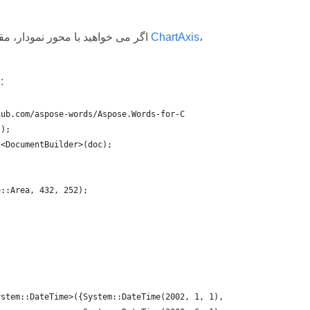
،
ChartAxis
اگر می خواهید با محور نمودار، مقیاس بندی و واحدهای نمایش برای محور ارزش کار کنید، لطفا از کلاس های
مثال کد زیر نشان می دهد که چگونه ویژگی های محور X و Y را تعریف کنیم:
hub.com/aspose-words/Aspose.Words-for-C
();
t<DocumentBuilder>(doc);
e::Area, 432, 252);
ystem::DateTime>({System::DateTime(2002, 1, 1),