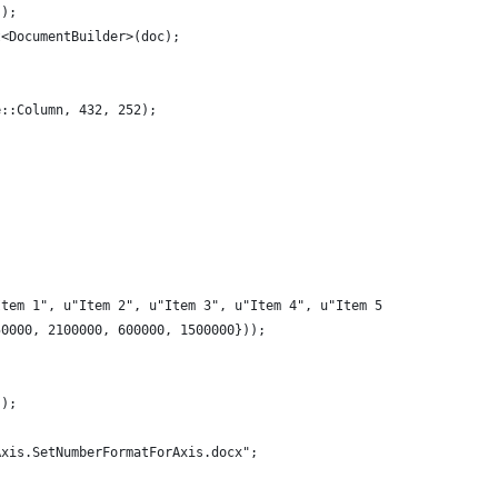
();
t<DocumentBuilder>(doc);
e::Column, 432, 252);
Item 1", u"Item 2", u"Item 3", u"Item 4", u"Item 5"}),
50000, 2100000, 600000, 1500000}));
");
Axis.SetNumberFormatForAxis.docx";