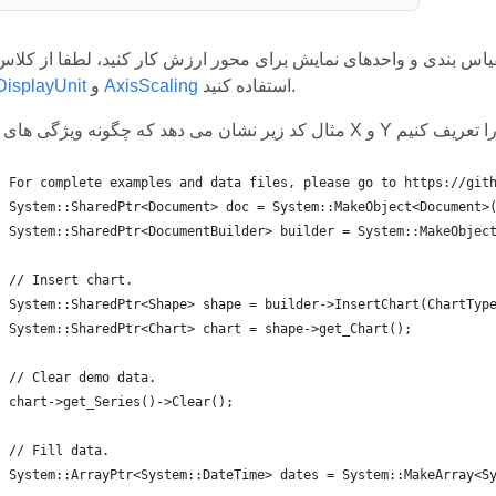
استفاده کنید.
AxisScaling
و
DisplayUnit
For complete examples and data files, please go to https://git
System::SharedPtr<Document> doc = System::MakeObject<Document>
System::SharedPtr<DocumentBuilder> builder = System::MakeObjec
// Insert chart.
System::SharedPtr<Shape> shape = builder->InsertChart(ChartTyp
System::SharedPtr<Chart> chart = shape->get_Chart();
// Clear demo data.
chart->get_Series()->Clear();
// Fill data.
System::ArrayPtr<System::DateTime> dates = System::MakeArray<S