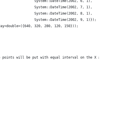
                  System::DateTime(2002, 6, 1),
                  System::DateTime(2002, 7, 1),
                  System::DateTime(2002, 8, 1),
                  System::DateTime(2002, 9, 1)});
ray<double>({640, 320, 280, 120, 150}));
e points will be put with equal interval on the X axis.