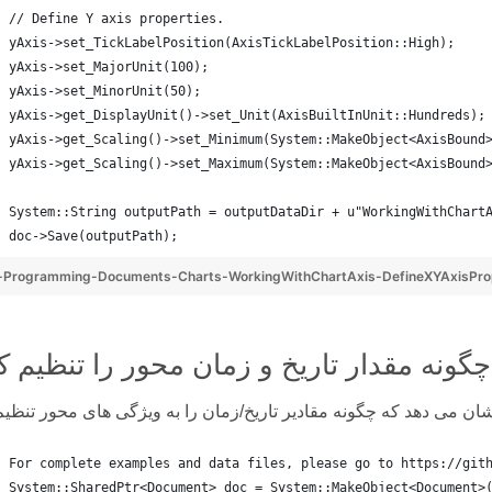
// Define Y axis properties.
yAxis->set_TickLabelPosition(AxisTickLabelPosition::High);
yAxis->set_MajorUnit(100);
yAxis->set_MinorUnit(50);
yAxis->get_DisplayUnit()->set_Unit(AxisBuiltInUnit::Hundreds);
yAxis->get_Scaling()->set_Minimum(System::MakeObject<AxisBound
yAxis->get_Scaling()->set_Maximum(System::MakeObject<AxisBound
System::String outputPath = outputDataDir + u"WorkingWithChart
doc->Save(outputPath);
-Programming-Documents-Charts-WorkingWithChartAxis-DefineXYAxisPro
ظیم کنیم
For complete examples and data files, please go to https://git
System::SharedPtr<Document> doc = System::MakeObject<Document>