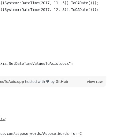
>((System::DateTime(2017, 11, 5)).ToOADate()));
>((System::DateTime(2017, 12, 3)).ToOADate()));
Axis.SetDateTimeValuesToAxis.docx";
esToAxis.cpp
hosted with ❤ by
GitHub
view raw
مثال کد زیر نشان می دهد که چگونه فرمت اعداد را در محور ارزش تغییر دهید:
hub.com/aspose-words/Aspose.Words-for-C