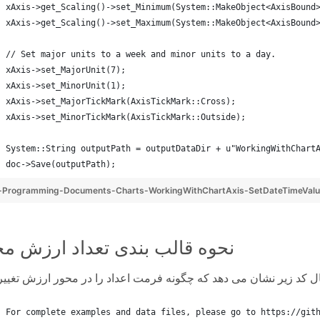
xAxis->get_Scaling()->set_Minimum(System::MakeObject<AxisBound
xAxis->get_Scaling()->set_Maximum(System::MakeObject<AxisBound
// Set major units to a week and minor units to a day.
xAxis->set_MajorUnit(7);
xAxis->set_MinorUnit(1);
xAxis->set_MajorTickMark(AxisTickMark::Cross);
xAxis->set_MinorTickMark(AxisTickMark::Outside);
System::String outputPath = outputDataDir + u"WorkingWithChart
doc->Save(outputPath);
-Programming-Documents-Charts-WorkingWithChartAxis-SetDateTimeValu
نحوه قالب بندی تعداد ارزش محور
For complete examples and data files, please go to https://git