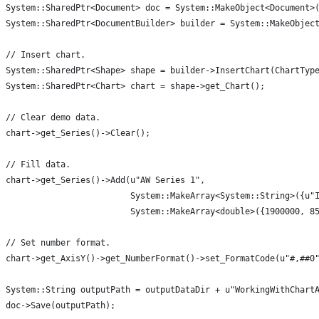
System::SharedPtr<Document> doc = System::MakeObject<Document>
System::SharedPtr<DocumentBuilder> builder = System::MakeObjec
// Insert chart.
System::SharedPtr<Shape> shape = builder->InsertChart(ChartTyp
System::SharedPtr<Chart> chart = shape->get_Chart();
// Clear demo data.
chart->get_Series()->Clear();
// Fill data.
chart->get_Series()->Add(u"AW Series 1",
                         System::MakeArray<System::String>({u"
                         System::MakeArray<double>({1900000, 8
// Set number format.
chart->get_AxisY()->get_NumberFormat()->set_FormatCode(u"#,##0
System::String outputPath = outputDataDir + u"WorkingWithChart
doc->Save(outputPath);