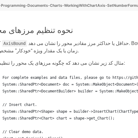
-Programming-Documents-Charts-WorkingWithChartAxis-SetNumberForma
نحوه تنظیم مرزهای محور
حداقل یا حداکثر مرز مقادیر محور را نشان می دهد. Bound را می توان به عنوان یک مقدار عددی، تاریخ و
کلاس
AxisBound
زمان یا یک مقدار ویژه “خودکار” مشخص کرد.
مثال کد زیر نشان می دهد که چگونه مرزهای یک محور را تنظیم کنید:
For complete examples and data files, please go to https://git
System::SharedPtr<Document> doc = System::MakeObject<Document>
System::SharedPtr<DocumentBuilder> builder = System::MakeObjec
// Insert chart.
System::SharedPtr<Shape> shape = builder->InsertChart(ChartTyp
System::SharedPtr<Chart> chart = shape->get_Chart();
// Clear demo data.