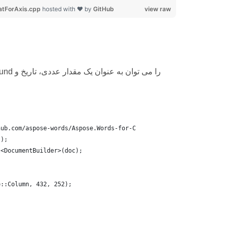
tForAxis.cpp
hosted with ❤ by
GitHub
view raw
hub.com/aspose-words/Aspose.Words-for-C
();
t<DocumentBuilder>(doc);
e::Column, 432, 252);