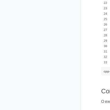
cpp
Co
O ex