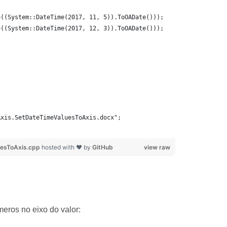
>((System::DateTime(2017, 11, 5)).ToOADate()));
>((System::DateTime(2017, 12, 3)).ToOADate()));
Axis.SetDateTimeValuesToAxis.docx";
esToAxis.cpp
hosted with ❤ by
GitHub
view raw
eros no eixo do valor: