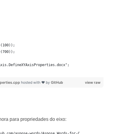
>(100));
>(700));
Axis.DefineXYAxisProperties.docx";
perties.cpp
hosted with ❤ by
GitHub
view raw
hora para propriedades do eixo:
hub.com/aspose-words/Aspose.Words-for-C