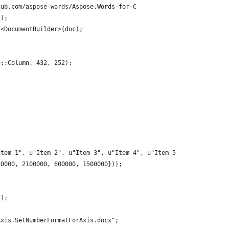
hub.com/aspose-words/Aspose.Words-for-C
();
t<DocumentBuilder>(doc);
e::Column, 432, 252);
Item 1", u"Item 2", u"Item 3", u"Item 4", u"Item 5"}),
50000, 2100000, 600000, 1500000}));
");
Axis.SetNumberFormatForAxis.docx";