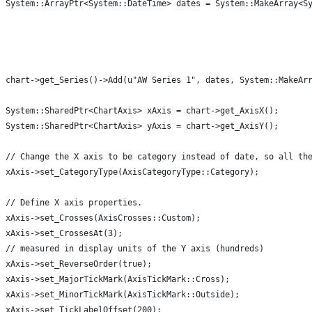
System::ArrayPtr<System::DateTime> dates = System::MakeArray<S
                                                              
                                                              
                                                              
                                                              
chart->get_Series()->Add(u"AW Series 1", dates, System::MakeAr
System::SharedPtr<ChartAxis> xAxis = chart->get_AxisX();
System::SharedPtr<ChartAxis> yAxis = chart->get_AxisY();
// Change the X axis to be category instead of date, so all th
xAxis->set_CategoryType(AxisCategoryType::Category);
// Define X axis properties.
xAxis->set_Crosses(AxisCrosses::Custom);
xAxis->set_CrossesAt(3);
// measured in display units of the Y axis (hundreds)
xAxis->set_ReverseOrder(true);
xAxis->set_MajorTickMark(AxisTickMark::Cross);
xAxis->set_MinorTickMark(AxisTickMark::Outside);
xAxis->set_TickLabelOffset(200);