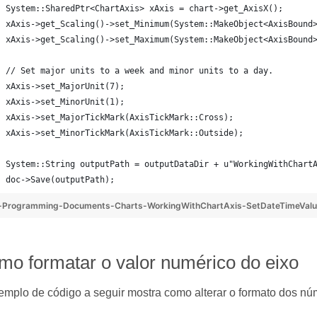
System::SharedPtr<ChartAxis> xAxis = chart->get_AxisX();
xAxis->get_Scaling()->set_Minimum(System::MakeObject<AxisBound
xAxis->get_Scaling()->set_Maximum(System::MakeObject<AxisBound
// Set major units to a week and minor units to a day.
xAxis->set_MajorUnit(7);
xAxis->set_MinorUnit(1);
xAxis->set_MajorTickMark(AxisTickMark::Cross);
xAxis->set_MinorTickMark(AxisTickMark::Outside);
System::String outputPath = outputDataDir + u"WorkingWithChart
doc->Save(outputPath);
-Programming-Documents-Charts-WorkingWithChartAxis-SetDateTimeValu
mo formatar o valor numérico do eixo
emplo de código a seguir mostra como alterar o formato dos núm