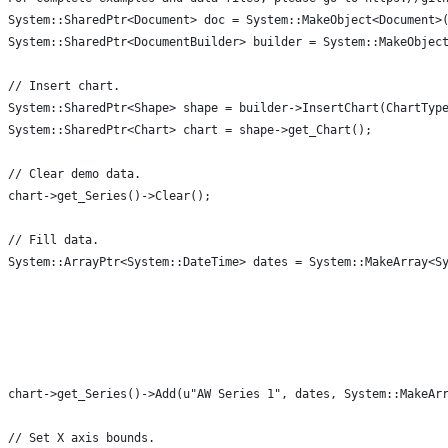
System::SharedPtr<Document> doc = System::MakeObject<Document>
System::SharedPtr<DocumentBuilder> builder = System::MakeObjec
// Insert chart.
System::SharedPtr<Shape> shape = builder->InsertChart(ChartTyp
System::SharedPtr<Chart> chart = shape->get_Chart();
// Clear demo data.
chart->get_Series()->Clear();
// Fill data.
System::ArrayPtr<System::DateTime> dates = System::MakeArray<S
                                                              
                                                              
                                                              
                                                              
                                                              
chart->get_Series()->Add(u"AW Series 1", dates, System::MakeAr
// Set X axis bounds.