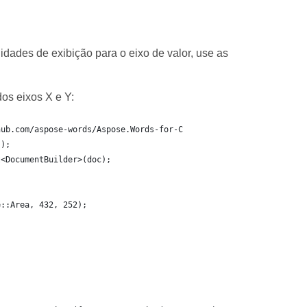
dades de exibição para o eixo de valor, use as
os eixos X e Y:
hub.com/aspose-words/Aspose.Words-for-C
();
t<DocumentBuilder>(doc);
e::Area, 432, 252);