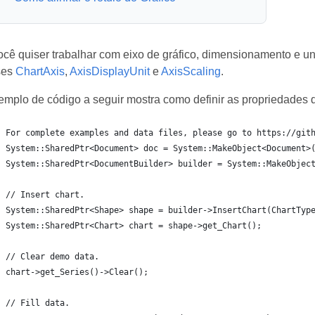
cê quiser trabalhar com eixo de gráfico, dimensionamento e uni
ses
ChartAxis
,
AxisDisplayUnit
e
AxisScaling
.
emplo de código a seguir mostra como definir as propriedades d
For complete examples and data files, please go to https://git
System::SharedPtr<Document> doc = System::MakeObject<Document>
System::SharedPtr<DocumentBuilder> builder = System::MakeObjec
// Insert chart.
System::SharedPtr<Shape> shape = builder->InsertChart(ChartTyp
System::SharedPtr<Chart> chart = shape->get_Chart();
// Clear demo data.
chart->get_Series()->Clear();
// Fill data.