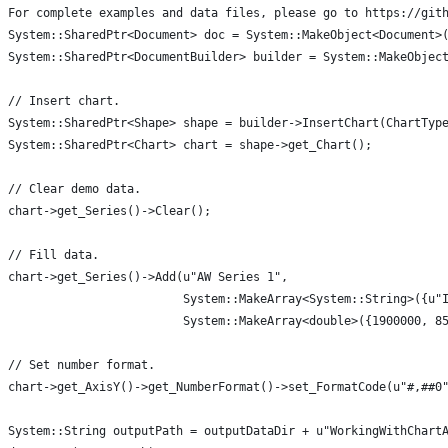
For complete examples and data files, please go to https://git
System::SharedPtr<Document> doc = System::MakeObject<Document>
System::SharedPtr<DocumentBuilder> builder = System::MakeObjec
// Insert chart.
System::SharedPtr<Shape> shape = builder->InsertChart(ChartTyp
System::SharedPtr<Chart> chart = shape->get_Chart();
// Clear demo data.
chart->get_Series()->Clear();
// Fill data.
chart->get_Series()->Add(u"AW Series 1",
                         System::MakeArray<System::String>({u"
                         System::MakeArray<double>({1900000, 8
// Set number format.
chart->get_AxisY()->get_NumberFormat()->set_FormatCode(u"#,##0
System::String outputPath = outputDataDir + u"WorkingWithChart