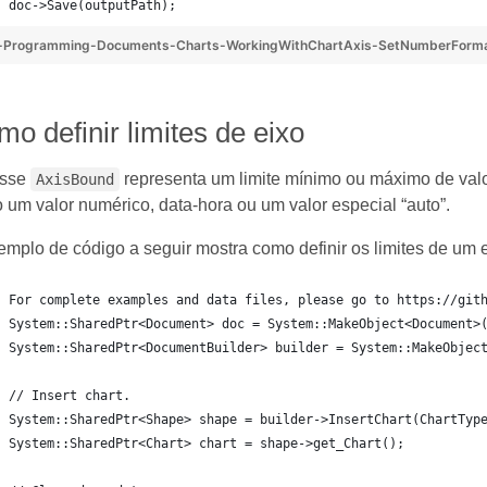
doc->Save(outputPath);
-Programming-Documents-Charts-WorkingWithChartAxis-SetNumberForma
o definir limites de eixo
asse
representa um limite mínimo ou máximo de valor
AxisBound
um valor numérico, data-hora ou um valor especial “auto”.
mplo de código a seguir mostra como definir os limites de um e
For complete examples and data files, please go to https://git
System::SharedPtr<Document> doc = System::MakeObject<Document>
System::SharedPtr<DocumentBuilder> builder = System::MakeObjec
// Insert chart.
System::SharedPtr<Shape> shape = builder->InsertChart(ChartTyp
System::SharedPtr<Chart> chart = shape->get_Chart();