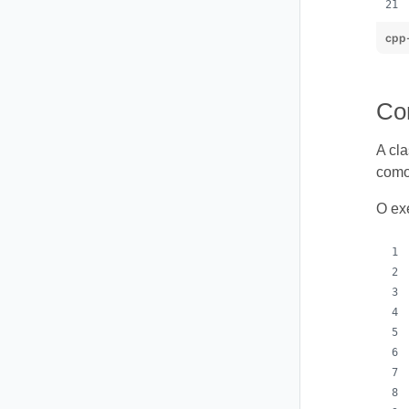
cpp
Com
A cl
como 
O exe