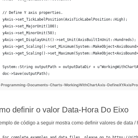
// Define Y axis properties.
yAxis->set_TickLabelPosition(AxisTickLabelPosition::High);
yAxis->set_MajorUnit(100);
yAxis->set_MinorUnit(50);
yAxis->get_DisplayUnit()->set_Unit(AxisBuiltInUnit::Hundreds);
yAxis->get_Scaling()->set_Minimum(System::MakeObject<AxisBound
yAxis->get_Scaling()->set_Maximum(System::MakeObject<AxisBound
System::String outputPath = outputDataDir + u"WorkingWithChart
doc->Save(outputPath);
-Programming-Documents-Charts-WorkingWithChartAxis-DefineXYAxisPro
o definir o valor Data-Hora Do Eixo
mplo de código a seguir mostra como definir valores de data / 
For complete examples and data files, please go to https://git