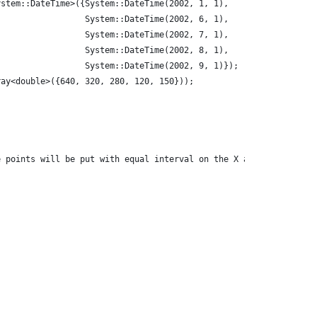
ystem::DateTime>({System::DateTime(2002, 1, 1),
                  System::DateTime(2002, 6, 1),
                  System::DateTime(2002, 7, 1),
                  System::DateTime(2002, 8, 1),
                  System::DateTime(2002, 9, 1)});
ray<double>({640, 320, 280, 120, 150}));
e points will be put with equal interval on the X axis.