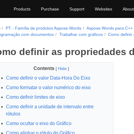
Products
Purchase
Support
Websites
About
e
PT - Família de produtos Aspose.Words
Aspose.Words para C++
ogramação com documentos
Trabalhar com gráficos
Como definir 
mo definir as propriedades d
Contents
[
Hide
]
Como definir o valor Data-Hora Do Eixo
Como formatar o valor numérico do eixo
Como definir limites de eixo
Como definir a unidade de intervalo entre
rótulos
Como ocultar o eixo do Gráfico
Como alinhar o rótulo do Gráfico