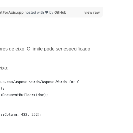
tForAxis.cpp
hosted with ❤ by
GitHub
view raw
es de eixo. O limite pode ser especificado
ixo:
hub.com/aspose-words/Aspose.Words-for-C
();
t<DocumentBuilder>(doc);
e::Column, 432, 252);