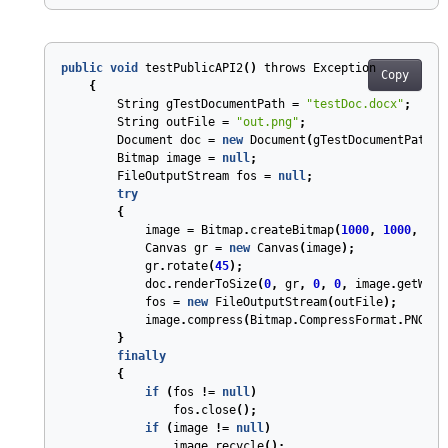
public
void
testPublicAPI2
(
)
throws
Exception
Copy
{
String
gTestDocumentPath
=
"testDoc.docx"
;
String
outFile
=
"out.png"
;
Document
doc
=
new
Document
(
gTestDocumentPath
);
Bitmap
image
=
null
;
FileOutputStream
fos
=
null
;
try
{
image
=
Bitmap
.
createBitmap
(
1000
,
1000
,
Bit
Canvas
gr
=
new
Canvas
(
image
);
gr
.
rotate
(
45
);
doc
.
renderToSize
(
0
,
gr
,
0
,
0
,
image
.
getWidt
fos
=
new
FileOutputStream
(
outFile
);
image
.
compress
(
Bitmap
.
CompressFormat
.
PNG
,
1
}
finally
{
if
(
fos
!=
null
)
fos
.
close
();
if
(
image
!=
null
)
image
.
recycle
();