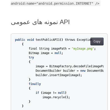
android:name="android.permission.INTERNET" />
نمونه های عمومی API
public
void
testPublicAPI1
(
)
throws
Exception
Copy
{
final
String
imagePath
=
"myImage.pmg"
;
Bitmap
image
=
null
;
try
{
image
=
BitmapFactory
.
decodeFile
(
imagePath
)
DocumentBuilder
builder
=
new
DocumentBuild
builder
.
insertImage
(
image
);
}
finally
{
if
(
image
!=
null
)
image
.
recycle
();
}
}