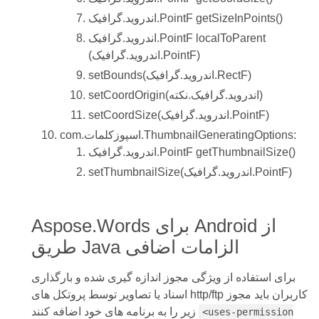
اندروید.گرافیک.PointF getSizeInPoints()
اندروید.گرافیک.PointF localToParent
(اندروید.گرافیک.PointF)
setBounds(اندروید.گرافیک.RectF)
setCoordOrigin(اندروید.گرافیک.نکته)
setCoordSize(اندروید.گرافیک.PointF)
com.اسپوزکلمات.ThumbnailGeneratingOptions:
اندروید.گرافیک.PointF getThumbnailSize()
setThumbnailSize(اندروید.گرافیک.PointF)
Aspose.Words برای Android از
طریق Java الزامات اضافی
برای استفاده از ویژگی مجوز اندازه گیری شده و بارگذاری
اسناد یا تصاویر توسط پروتکل های http/ftp کاربران باید مجوز
زیر را به برنامه های خود اضافه کنند
<uses-permission