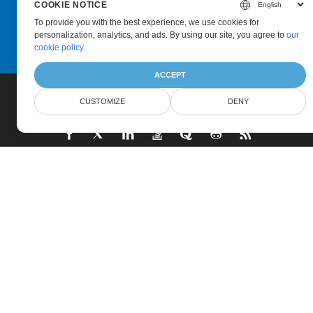
COOKIE NOTICE
Submit
To provide you with the best experience, we use cookies for
personalization, analytics, and ads. By using our site, you agree to
our
cookie policy
.
ACCEPT
CUSTOMIZE
DENY
Home
Products
New Releases
Pricing
Docs
Live Demos