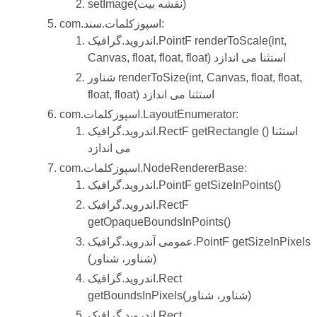
setImage(نقشه بیت)
com.اسپوزکلمات.سند:
اندروید.گرافیک.PointF renderToScale(int,
Canvas, float, float, float) استثنا می اندازد
شناور renderToSize(int, Canvas, float, float,
float, float) استثنا می اندازد
com.اسپوزکلمات.LayoutEnumerator:
اندروید.گرافیک.RectF getRectangle () استثنا
می اندازد
com.اسپوزکلمات.NodeRendererBase:
اندروید.گرافیک.PointF getSizeInPoints()
اندروید.گرافیک.RectF
getOpaqueBoundsInPoints()
عمومی آندروید.گرافیک.PointF getSizeInPixels
(شناور، شناور)
اندروید.گرافیک.Rect
getBoundsInPixels(شناور، شناور)
اندروید.گرافیک.Rect