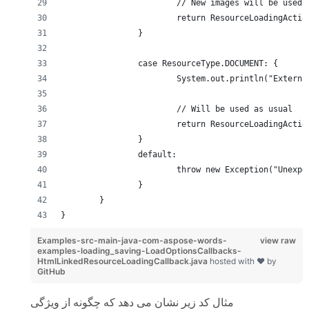
			// New images will be use
			return ResourceLoadingActi
		}
		case ResourceType.DOCUMENT: {
			System.out.println("Exter
			// Will be used as usual
			return ResourceLoadingActi
		}
		default:
			throw new Exception("Unex
		}
	}
}
Examples-src-main-java-com-aspose-words-
view raw
examples-loading_saving-LoadOptionsCallbacks-
HtmlLinkedResourceLoadingCallback.java
hosted with ❤ by
GitHub
مثال کد زیر نشان می دهد که چگونه از ویژگی