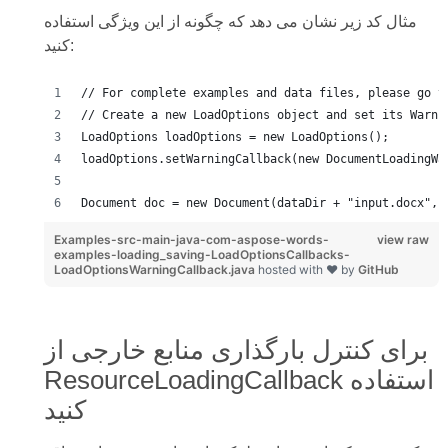
مثال کد زیر نشان می دهد که چگونه از این ویژگی استفاده
کنید:
// For complete examples and data files, please go t
// Create a new LoadOptions object and set its Warni
LoadOptions loadOptions = new LoadOptions();
loadOptions.setWarningCallback(new DocumentLoadingWa
Document doc = new Document(dataDir + "input.docx", 
Examples-src-main-java-com-aspose-words-
view raw
examples-loading_saving-LoadOptionsCallbacks-
LoadOptionsWarningCallback.java
hosted with ❤ by
GitHub
برای کنترل بارگذاری منابع خارجی از
ResourceLoadingCallback استفاده
کنید