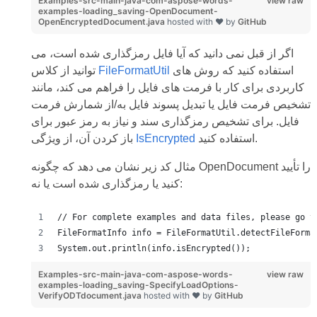
Examples-src-main-java-com-aspose-words-
view raw
examples-loading_saving-OpenDocument-
OpenEncryptedDocument.java
hosted with ❤ by
GitHub
اگر از قبل نمی دانید که آیا فایل رمزگذاری شده است، می
استفاده کنید که روش های
FileFormatUtil
توانید از کلاس
کاربردی برای کار با فرمت های فایل را فراهم می کند، مانند
تشخیص فرمت فایل یا تبدیل پسوند فایل به/از شمارش فرمت
فایل. برای تشخیص رمزگذاری سند و نیاز به رمز عبور برای
استفاده کنید.
IsEncrypted
باز کردن آن، از ویژگی
مثال کد زیر نشان می دهد که چگونه OpenDocument را تأیید
کنید یا رمزگذاری شده است یا نه:
// For complete examples and data files, please go t
FileFormatInfo info = FileFormatUtil.detectFileForma
System.out.println(info.isEncrypted());
Examples-src-main-java-com-aspose-words-
view raw
examples-loading_saving-SpecifyLoadOptions-
VerifyODTdocument.java
hosted with ❤ by
GitHub