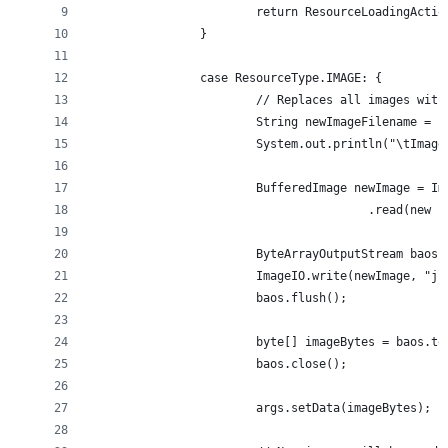
			return ResourceLoadingActi
		}
		case ResourceType.IMAGE: {
			// Replaces all images wit
			String newImageFilename = 
			System.out.println("\tIma
			BufferedImage newImage = Im
					.read(n
			ByteArrayOutputStream bao
			ImageIO.write(newImage, "j
			baos.flush();
			byte[] imageBytes = baos.t
			baos.close();
			args.setData(imageBytes);