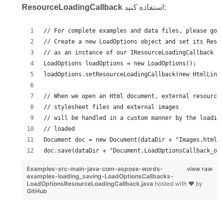
استفاده کنید:
ResourceLoadingCallback
// For complete examples and data files, please go 
// Create a new LoadOptions object and set its Reso
// as an instance of our IResourceLoadingCallback i
LoadOptions loadOptions = new LoadOptions();
loadOptions.setResourceLoadingCallback(new HtmlLink
// When we open an Html document, external resource
// stylesheet files and external images
// will be handled in a custom manner by the loadin
// loaded
Document doc = new Document(dataDir + "Images.html"
doc.save(dataDir + "Document.LoadOptionsCallback_ou
Examples-src-main-java-com-aspose-words-
view raw
examples-loading_saving-LoadOptionsCallbacks-
LoadOptionsResourceLoadingCallback.java
hosted with ❤ by
GitHub