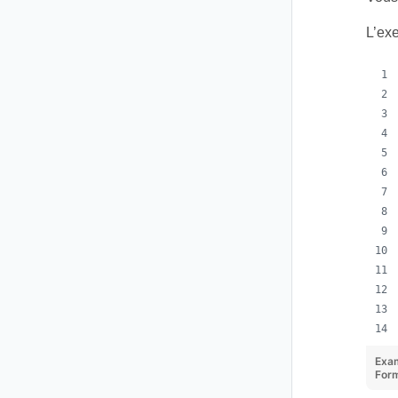
L’ex
Exa
For