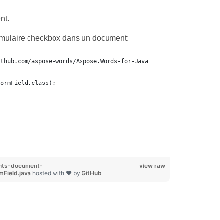
nt.
rmulaire checkbox dans un document:
ithub.com/aspose-words/Aspose.Words-for-Java
FormField.class);
nts-document-
view raw
Field.java
hosted with ❤ by
GitHub