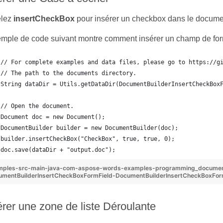
lez
insertCheckBox
pour insérer un checkbox dans le docume
emple de code suivant montre comment insérer un champ de fo
// For complete examples and data files, please go to https://g
// The path to the documents directory.
String dataDir = Utils.getDataDir(DocumentBuilderInsertCheckBox
// Open the document.
Document doc = new Document();
DocumentBuilder builder = new DocumentBuilder(doc);
builder.insertCheckBox("CheckBox", true, true, 0);
doc.save(dataDir + "output.doc");
mples-src-main-java-com-aspose-words-examples-programming_docume
mentBuilderInsertCheckBoxFormField-DocumentBuilderInsertCheckBoxForm
érer une zone de liste Déroulante