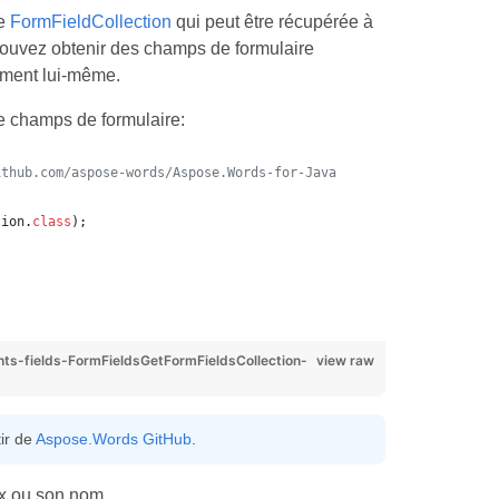
se
FormFieldCollection
qui peut être récupérée à
 pouvez obtenir des champs de formulaire
ument lui-même.
e champs de formulaire:
ithub.com/aspose-words/Aspose.Words-for-Java
tion
.
class
);
;
-fields-FormFieldsGetFormFieldsCollection-
view raw
ir de
Aspose.Words GitHub
.
ex ou son nom.