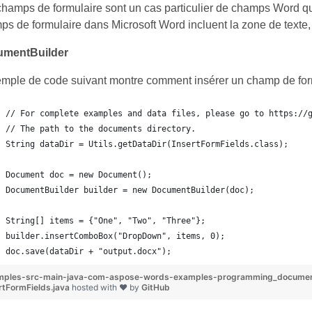
hamps de formulaire sont un cas particulier de champs Word qui 
s de formulaire dans Microsoft Word incluent la zone de texte, 
mentBuilder
emple de code suivant montre comment insérer un champ de fo
// For complete examples and data files, please go to https://
// The path to the documents directory.
String dataDir = Utils.getDataDir(InsertFormFields.class);
Document doc = new Document();
DocumentBuilder builder = new DocumentBuilder(doc);
String[] items = {"One", "Two", "Three"};
builder.insertComboBox("DropDown", items, 0);
doc.save(dataDir + "output.docx");
mples-src-main-java-com-aspose-words-examples-programming_documents
rtFormFields.java
hosted with ❤ by
GitHub