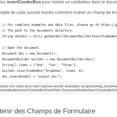
lez
insertComboBox
pour insérer un combobox dans le docu
emple de code suivant montre comment insérer un champ de f
// For complete examples and data files, please go to https://
// The path to the documents directory.
String dataDir = Utils.getDataDir(DocumentBuilderInsertComboBo
// Open the document.
Document doc = new Document();
DocumentBuilder builder = new DocumentBuilder(doc);
String[] items = {"One", "Two", "Three"};
builder.insertComboBox("DropDown", items, 0);
doc.save(dataDir + "output.doc");
mples-src-main-java-com-aspose-words-examples-programming_docume
umentBuilderInsertComboBoxFormField-DocumentBuilderInsertComboBoxFo
tenir des Champs de Formulaire