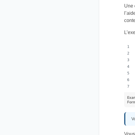
Une c
l’aid
cont
L’ex
Exa
Form
V
Vous 