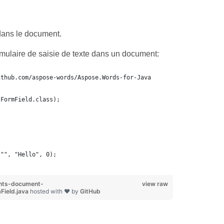
dans le document.
ulaire de saisie de texte dans un document:
ithub.com/aspose-words/Aspose.Words-for-Java
tFormField.class);
 "", "Hello", 0);
nts-document-
view raw
Field.java
hosted with ❤ by
GitHub