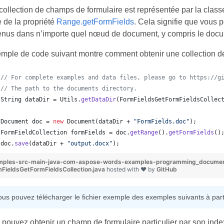
ollection de champs de formulaire est représentée par la clas
e de la propriété
Range.getFormFields
. Cela signifie que vous
enus dans n’importe quel nœud de document, y compris le doc
emple de code suivant montre comment obtenir une collection d
// For complete examples and data files, please go to https://g
// The path to the documents directory.
String
dataDir
 = 
Utils
.
getDataDir
(
FormFieldsGetFormFieldsCollec
Document
doc
 = 
new
Document
(
dataDir
 + 
"FormFields.doc"
);
FormFieldCollection
formFields
 = 
doc
.
getRange
().
getFormFields
()
doc
.
save
(
dataDir
 + 
"output.docx"
);
mples-src-main-java-com-aspose-words-examples-programming_documents
FieldsGetFormFieldsCollection.java
hosted with ❤ by
GitHub
ous pouvez télécharger le fichier exemple des exemples suivants à part
pouvez obtenir un champ de formulaire particulier par son ind