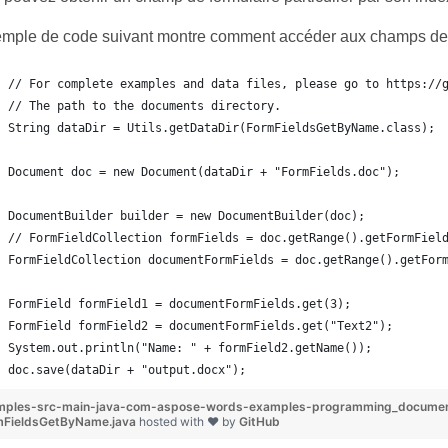
emple de code suivant montre comment accéder aux champs de 
// For complete examples and data files, please go to https://
// The path to the documents directory.
String dataDir = Utils.getDataDir(FormFieldsGetByName.class);
Document doc = new Document(dataDir + "FormFields.doc");
DocumentBuilder builder = new DocumentBuilder(doc);
// FormFieldCollection formFields = doc.getRange().getFormFiel
FormFieldCollection documentFormFields = doc.getRange().getFor
FormField formField1 = documentFormFields.get(3);
FormField formField2 = documentFormFields.get("Text2");
System.out.println("Name: " + formField2.getName());
doc.save(dataDir + "output.docx");
mples-src-main-java-com-aspose-words-examples-programming_documen
mFieldsGetByName.java
hosted with ❤ by
GitHub