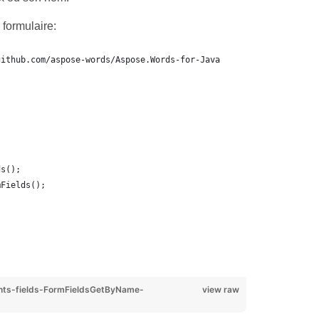
formulaire:
github.com/aspose-words/Aspose.Words-for-Java
ds();
mFields();
ts-fields-FormFieldsGetByName-
view raw