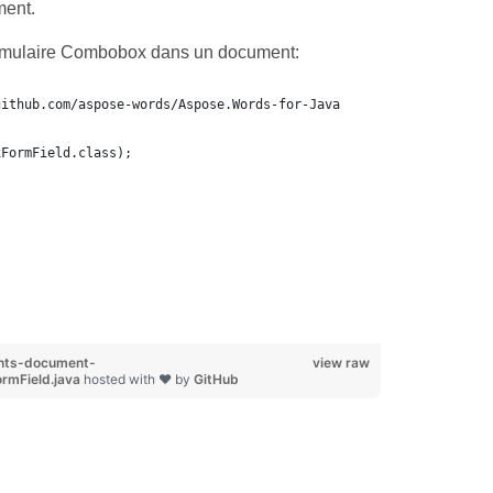
ment.
ormulaire Combobox dans un document:
github.com/aspose-words/Aspose.Words-for-Java
xFormField.class);
nts-document-
view raw
rmField.java
hosted with ❤ by
GitHub