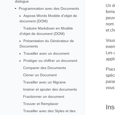
dialogue
Un d
Programmation avec des Documents
formu
Aspose.Words Modèle d'objet de
peuv
document (DOM)
nom o
Traduire Markdown en Modèle
et c
d'objet de document (DOM)
Vous 
Présentation du Générateur de
Documents
exemp
Les u
Travailler avec un document
appli
Protéger ou chiffrer un document
Comparer des Documents
Place
Cloner un Document
spéc
param
Travailler avec un filigrane
vous
Insérer et ajouter des documents
Fractionner un document
Trouver et Remplacer
In
Travailler avec des Styles et des