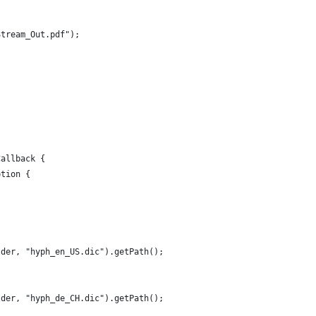
Stream_Out.pdf");
Callback {
ption {
lder, "hyph_en_US.dic").getPath();
lder, "hyph_de_CH.dic").getPath();