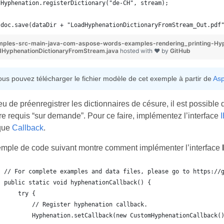
Hyphenation.registerDictionary("de-CH", stream);
doc.save(dataDir + "LoadHyphenationDictionaryFromStream_Out.pdf
mples-src-main-java-com-aspose-words-examples-rendering_printing-Hy
dHyphenationDictionaryFromStream.java
hosted with ❤ by
GitHub
ous pouvez télécharger le fichier modèle de cet exemple à partir de
Asp
eu de préenregistrer les dictionnaires de césure, il est possible
e requis “sur demande”. Pour ce faire, implémentez l’interface
ique
Callback
.
emple de code suivant montre comment implémenter l’interface
// For complete examples and data files, please go to https://
public static void hyphenationCallback() {
    try {
        // Register hyphenation callback.
        Hyphenation.setCallback(new CustomHyphenationCallback(