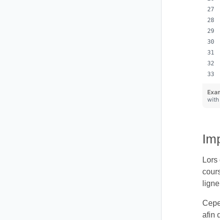
Exa
with
Imp
Lors 
cours
ligne
Cepen
afin 