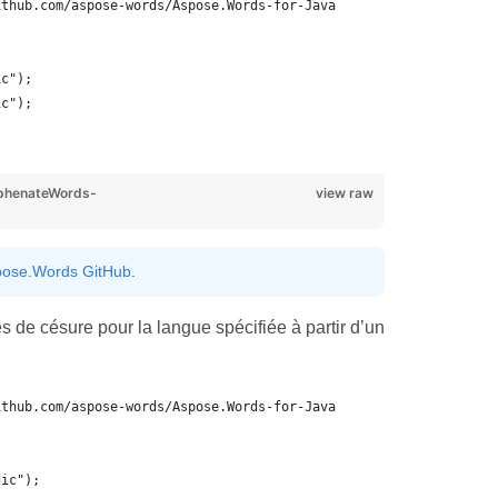
ithub.com/aspose-words/Aspose.Words-for-Java
ic");
ic");
;
phenateWords-
view raw
ose.Words GitHub
.
de césure pour la langue spécifiée à partir d’un
ithub.com/aspose-words/Aspose.Words-for-Java
dic");