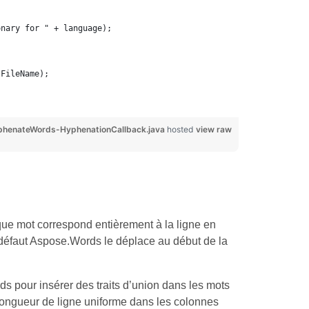
onary for " + language);
lFileName);
phenateWords-HyphenationCallback.java
hosted
view raw
que mot correspond entièrement à la ligne en
par défaut Aspose.Words le déplace au début de la
s pour insérer des traits d’union dans les mots
e longueur de ligne uniforme dans les colonnes