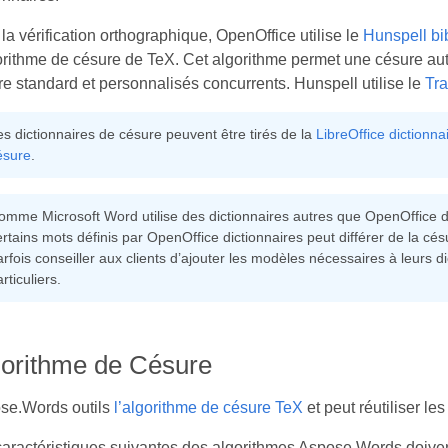
la vérification orthographique, OpenOffice utilise le
Hunspell bi
gorithme de césure de TeX. Cet algorithme permet une césure au
e standard et personnalisés concurrents. Hunspell utilise le
Tra
es dictionnaires de césure peuvent être tirés de la
LibreOffice dictionna
ésure
.
omme Microsoft Word utilise des dictionnaires autres que OpenOffice di
ertains mots définis par OpenOffice dictionnaires peut différer de la c
rfois conseiller aux clients d’ajouter les modèles nécessaires à leurs d
rticuliers.
gorithme de Césure
se.Words outils
l’algorithme de césure TeX
et peut réutiliser le
aractéristiques suivantes des algorithmes Aspose.Words doiven