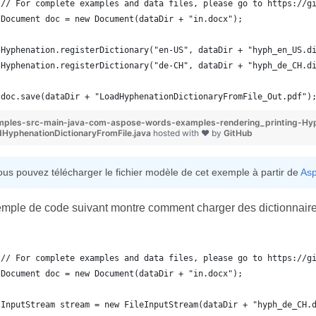
// For complete examples and data files, please go to https://g
Document doc = new Document(dataDir + "in.docx");
Hyphenation.registerDictionary("en-US", dataDir + "hyph_en_US.d
Hyphenation.registerDictionary("de-CH", dataDir + "hyph_de_CH.d
doc.save(dataDir + "LoadHyphenationDictionaryFromFile_Out.pdf")
mples-src-main-java-com-aspose-words-examples-rendering_printing-Hy
HyphenationDictionaryFromFile.java
hosted with ❤ by
GitHub
ous pouvez télécharger le fichier modèle de cet exemple à partir de
Asp
mple de code suivant montre comment charger des dictionnaires 
// For complete examples and data files, please go to https://g
Document doc = new Document(dataDir + "in.docx");
InputStream stream = new FileInputStream(dataDir + "hyph_de_CH.