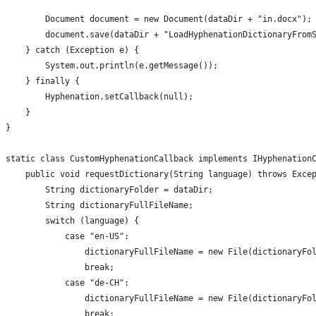
        Document document = new Document(dataDir + "in.docx");
        document.save(dataDir + "LoadHyphenationDictionaryFrom
    } catch (Exception e) {
        System.out.println(e.getMessage());
    } finally {
        Hyphenation.setCallback(null);
    }
}
static class CustomHyphenationCallback implements IHyphenation
    public void requestDictionary(String language) throws Exce
        String dictionaryFolder = dataDir;
        String dictionaryFullFileName;
        switch (language) {
            case "en-US":
                dictionaryFullFileName = new File(dictionaryFo
                break;
            case "de-CH":
                dictionaryFullFileName = new File(dictionaryFo
                break;