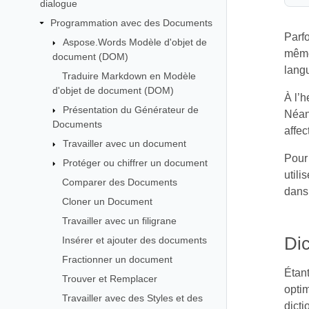
dialogue
Programmation avec des Documents
Parfo
Aspose.Words Modèle d'objet de
même 
document (DOM)
lang
Traduire Markdown en Modèle
d'objet de document (DOM)
À l’h
Présentation du Générateur de
Néanm
Documents
affec
Travailler avec un document
Pour 
Protéger ou chiffrer un document
utili
Comparer des Documents
dans
Cloner un Document
Travailler avec un filigrane
Di
Insérer et ajouter des documents
Fractionner un document
Étant
Trouver et Remplacer
optim
Travailler avec des Styles et des
dicti