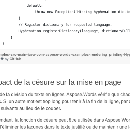
            default:
                throw new Exception("Missing hyphenation dicti
        }
        // Register dictionary for requested language.
        Hyphenation.registerDictionary(language, dictionaryFul
    }
}
mples-src-main-java-com-aspose-words-examples-rendering_printing-Hy
 ❤ by
GitHub
act de la césure sur la mise en page
de la division du texte en lignes, Aspose.Words vérifie que cha
. Si un autre mot est trop long pour tenir à la fin de la ligne, 
 suivante au lieu de le couper.
dant, la fonction de césure peut être utilisée dans Aspose.Word
d’éliminer les lacunes dans le texte justifié ou de maintenir un