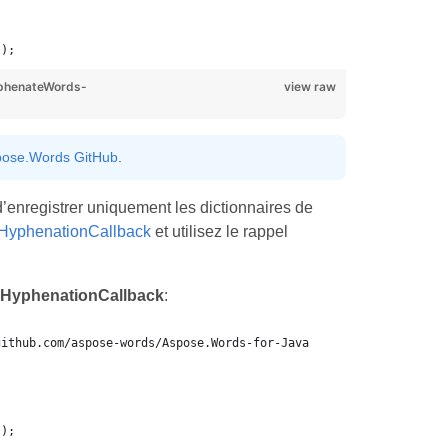
");
phenateWords-
view raw
ose.Words GitHub
.
 d’enregistrer uniquement les dictionnaires de
IHyphenationCallback
et utilisez le rappel
IHyphenationCallback
:
github.com/aspose-words/Aspose.Words-for-Java
));