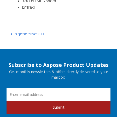
המר HTML ל Word
ואחרים
שמור מסמך ב C++
Subscribe to Aspose Product Updates
Get monthly newsletters & offers directly delivered to your
mailbox.
Submit