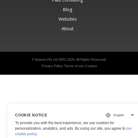
Blog
Websites
About
© Aspose Pty Ltd 2001-2026.
All Rights Reserved.
Privacy Policy
Terms of use
Contact
COOKIE NOTICE
To provide you with the best experience, we use cookies for
personalization, analytics, and ads. By using our site, you agree to
our
cookie policy
.