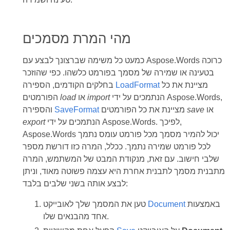
מהי המרת מסמכים
כמעט כל משימה שברצונך לבצע עם Aspose.Words כרוכה
בטעינה או שמירה של מסמך בפורמט כלשהו. כפי שהוזכר
מציינת את כל
LoadFormat
בחלקים הקודמים, הספירה
הנתמכים על ידי Aspose.Words,
import
או
load
הפורמטים
או
save
מציינת את כל הפורמטים
SaveFormat
והספירה
הנתמכים על ידי Aspose.Words. לפיכך,
export
Aspose.Words יכול להמיר מסמך מכל פורמט עומס נתמך
לכל פורמט שמירה נתמך. ככלל, המרה כזו דורשת מספר
שלבי חישוב. עם זאת, מנקודת המבט של המשתמש, המרה
מתבנית מסמך לתבנית אחרת היא עצמה פשוטה מאוד, וניתן
לבצע אותה בשני שלבים בלבד:
באמצעות
Document
טען את המסמך שלך לאובייקט
אחד מהבנאים שלו.