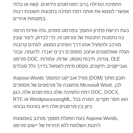
התמיכה הגדולה ברוב הפורמטים הידועים. קשה או בלתי
אפשרי למצוא את אותה רמת תמיכה בתכונות חשובות רבות
במקומות אחרים.
בעת רכישת פתרון התומך בפורמט מסוים, גלה אודות הרמה
בה נתמכות התכונות של פורמט זה. כדי לבדוק, ליצור קובץ
מורכב ולהפעיל אותו דרך הפתרון המוצע. לעתים קרובות
תגלה שאלמנטים ועיצוב מסמכים רבים יאבדו. לדוגמה, עבור
פורמט DOC, צורות, תיבות טקסט, שדות, עמודות, OLE
אובייקטים, תיקונים, טקסט מימין לשמאל בדרך כלל סובלים.
Aspose.Words מודל אובייקט המסמך (DOM) תוכנן מתוך
מחשבה על פורמטים של מסמכים Microsoft Word. לכן,
רמת התמיכה שלנו בפורמטים אלה, כגון DOC, DOCX,
RTF, או WordprocessingML, הוא חסר תקדים. המרה בכל
כיוון בין פורמטים אלה היא באיכות גבוהה.
בעת הפעלת מסמך מורכב באמצעות Aspose.Words,
ליהנות השלמות ללא תחרות של יישום פורמט.