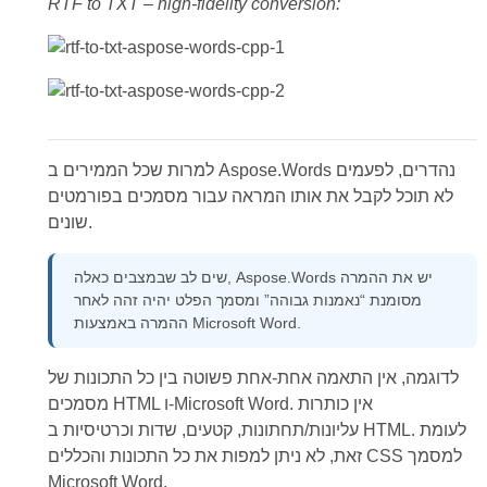
RTF to TXT – high-fidelity conversion:
למרות שכל הממירים ב Aspose.Words נהדרים, לפעמים
לא תוכל לקבל את אותו המראה עבור מסמכים בפורמטים
שונים.
שים לב שבמצבים כאלה, Aspose.Words יש את ההמרה
מסומנת “נאמנות גבוהה” ומסמך הפלט יהיה זהה לאחר
ההמרה באמצעות Microsoft Word.
לדוגמה, אין התאמה אחת-אחת פשוטה בין כל התכונות של
מסמכים HTML ו-Microsoft Word. אין כותרות
עליונות/תחתונות, קטעים, שדות וכרטיסיות ב HTML. לעומת
זאת, לא ניתן למפות את כל התכונות והכללים CSS למסמך
Microsoft Word.