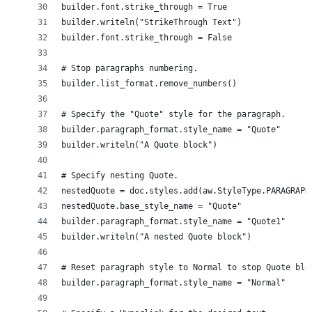
builder.font.strike_through = True
builder.writeln("StrikeThrough Text")
builder.font.strike_through = False
# Stop paragraphs numbering.
builder.list_format.remove_numbers()
# Specify the "Quote" style for the paragraph.
builder.paragraph_format.style_name = "Quote"
builder.writeln("A Quote block")
# Specify nesting Quote.
nestedQuote = doc.styles.add(aw.StyleType.PARAGRAPH
nestedQuote.base_style_name = "Quote"
builder.paragraph_format.style_name = "Quote1"
builder.writeln("A nested Quote block")
# Reset paragraph style to Normal to stop Quote blo
builder.paragraph_format.style_name = "Normal"