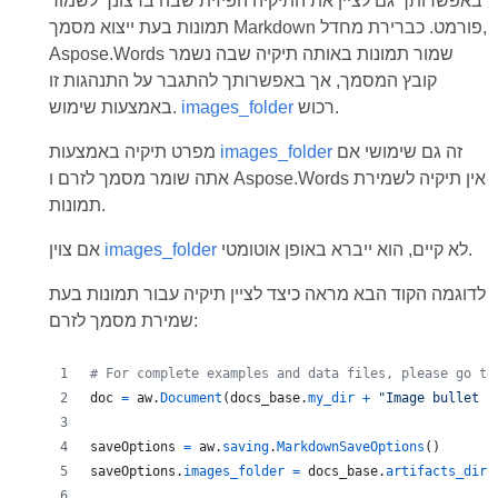
באפשרותך גם לציין את התיקיה הפיזית שבה ברצונך לשמור
תמונות בעת ייצוא מסמך Markdown פורמט. כברירת מחדל,
Aspose.Words שמור תמונות באותה תיקיה שבה נשמר
קובץ המסמך, אך באפשרותך להתגבר על התנהגות זו
רכוש.
images_folder
באמצעות שימוש.
זה גם שימושי אם
images_folder
מפרט תיקיה באמצעות
אתה שומר מסמך לזרם ו Aspose.Words אין תיקיה לשמירת
תמונות.
לא קיים, הוא ייברא באופן אוטומטי.
images_folder
אם צוין
לדוגמה הקוד הבא מראה כיצד לציין תיקיה עבור תמונות בעת
שמירת מסמך לזרם:
# For complete examples and data files, please go to
doc
=
aw
.
Document
(
docs_base
.
my_dir
+
"Image bullet p
saveOptions
=
aw
.
saving
.
MarkdownSaveOptions
()
saveOptions
.
images_folder
=
docs_base
.
artifacts_dir