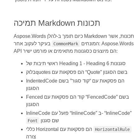
תמיכה Markdown תכונות
Aspose.Words כיום תומך ב-להלן Markdown תכונות, אשר
המונחים: Aspose.Words
בעיקר לעקוב אחר
CommonMark
API הם מיוצגים כסגנונות מתאימים או פורמט ישיר:
ראשי תיבות של Heading 1 - Heading 6 סגנונות
בלוקquotes הם פסקאות עם “Quote” בשם הסגנון
IndentedCode הם פסקאות עם “קוד סגור” בשם
הסגנון
Fenced קוד הם פסקאות עם “FencedCode” בשם
הסגנון
InlineCode פועל עם “InlineCode” ב- “InlineCode”
שם סגנון
Font
כללי Horizontal הם פסקאות עם
HorizontalRule
צורה