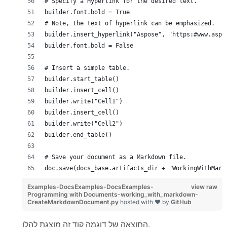
# Specify a Hyperlink for the desired text.
builder.font.bold = True
# Note, the text of hyperlink can be emphasized.
builder.insert_hyperlink("Aspose", "https:#www.aspo
builder.font.bold = False
# Insert a simple table.
builder.start_table()
builder.insert_cell()
builder.write("Cell1")
builder.insert_cell()
builder.write("Cell2")
builder.end_table()
# Save your document as a Markdown file.
doc.save(docs_base.artifacts_dir + "WorkingWithMark
Examples-DocsExamples-DocsExamples-
view raw
Programming with Documents-working_with_markdown-
CreateMarkdownDocument.py
hosted with ❤ by
GitHub
התוצאה של דוגמה קוד זה מוצגת להלן.