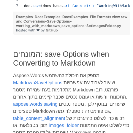
doc
.
save
(
docs_base
.
artifacts_dir
+
"WorkingWithMarkd
Examples-DocsExamples-DocsExamples-File Formats
view raw
and Conversions-Save Options-
working_with_markdown_save_options-SetImagesFolder.py
hosted with ❤ by
GitHub
המונחים: save Options when
Converting to Markdown
Aspose.Words מספק את היכולת להשתמש
שיעור לעבוד עם אפשרויות
MarkdownSaveOptions
מתקדמות בעת שמירת מסמך Markdown פורמט. רוב
התכונות יורשות או עומס נכסים שכבר קיימים בתוך אחרים.
שיעורים. בנוסף לכך, מספר נכסים
aspose.words.saving
ספציפיים Markdown גם פורמט זה נוספו. לדוגמה,
רכוש כדי לשלוט בהיערכות של
table_content_alignment
כדי לשלוט איפה התמונות
images_folder
תוכן בטבלאות, או
נשמרות על ידי המרת מסמך Markdown פורמט.