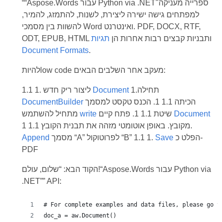
““Aspose.Words עבור Python via .NET"ספרייה מעניקה
למפתחים גישה ישירה ליצירת, לשנות, להתמזג, להמיר,
להשוות בין מסמכי Word ואינטרנט. PDF, DOCX, RTF,
ODT, EPUB, HTML ותבניות קבצים רבות אחרות הן
תגיות
Document Formats
.
להיותlow code מעקב אחר השלבים הבאים:
1.תחילה
Document
1.1 1. ליצור ריק חדש
הכיתה 1.1 1. הכנס טקסט למסמך
DocumentBuilder
Document
שיטת 1.1 1. פתח קיים
write
מתחיל להשתמש
מקובץ. באופן אוטומטי מזהה את תבנית הקובץ 1.1 1.
הפלט כ-
Save
מסמך “A” לפרוטוקול “B” 1.1 1.
Append
PDF
הקוד הבא: “שלום, עולם!“Aspose.Words עבור Python via
.NET”” API: