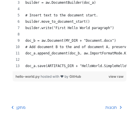
doc_a.save(ARTIFACTS_DIR + "HelloWorld.SimpleHelloW
hello-world.py
hosted with ❤ by
GitHub
view raw
תכונות
מתקן