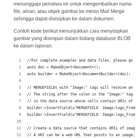
menanggapi peristiwa ini untuk mengembalikan nama
file, aliran, atau objek gambar ke mesin Mail Merge
sehingga dapat disisipkan ke dalam dokumen.
Contoh kode berikut menunjukkan cara menyisipkan
gambar yang disimpan dalam bidang database BLOB
ke dalam laporan:
//For complete examples and data files, please go t
auto doc = MakeObject<Document>();
auto builder = MakeObject<DocumentBuilder>(doc);
// MERGEFIELDs with "Image:" tags will receive an i
// The string after the colon in the "Image:" tag c
// in the data source whose cells contain URIs of i
builder->InsertField(u"MERGEFIELD  Image:logo_FromW
builder->InsertField(u"MERGEFIELD  Image:logo_FromF
// Create a data source that contains URIs of image
// A URI can be a web URL that points to an image, 