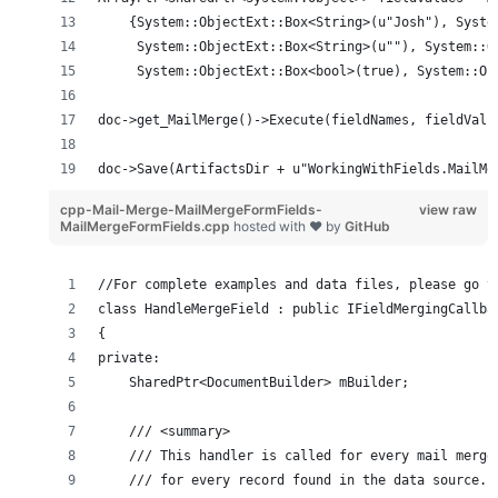
    {System::ObjectExt::Box<String>(u"Josh"), Syste
     System::ObjectExt::Box<String>(u""), System::O
     System::ObjectExt::Box<bool>(true), System::Ob
doc->get_MailMerge()->Execute(fieldNames, fieldValu
doc->Save(ArtifactsDir + u"WorkingWithFields.MailMe
cpp-Mail-Merge-MailMergeFormFields-
view raw
MailMergeFormFields.cpp
hosted with ❤ by
GitHub
//For complete examples and data files, please go t
class HandleMergeField : public IFieldMergingCallba
{
private:
    SharedPtr<DocumentBuilder> mBuilder;
    /// <summary>
    /// This handler is called for every mail merge
    /// for every record found in the data source.