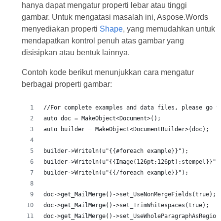
hanya dapat mengatur properti lebar atau tinggi
gambar. Untuk mengatasi masalah ini, Aspose.Words
menyediakan properti
Shape
, yang memudahkan untuk
mendapatkan kontrol penuh atas gambar yang
disisipkan atau bentuk lainnya.
Contoh kode berikut menunjukkan cara mengatur
berbagai properti gambar:
//For complete examples and data files, please go t
auto doc = MakeObject<Document>();
auto builder = MakeObject<DocumentBuilder>(doc);
builder->Writeln(u"{{#foreach example}}");
builder->Writeln(u"{{Image(126pt;126pt):stempel}}")
builder->Writeln(u"{{/foreach example}}");
doc->get_MailMerge()->set_UseNonMergeFields(true);
doc->get_MailMerge()->set_TrimWhitespaces(true);
doc->get_MailMerge()->set_UseWholeParagraphAsRegion