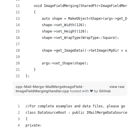
    void ImageFieldMerging(SharedPtr<ImageFieldMerg
    {
        auto shape = MakeObject<Shape>(args->get_Do
        shape->set_Width(126);
        shape->set_Height(126);
        shape->set_WrapType(WrapType::Square);
        shape->get_ImageData()->SetImage(MyDir + u"
        args->set_Shape(shape);
    }
};
cpp-Mail-Merge-MailMergeImageField-
view raw
ImageFieldMergingHandler.cpp
hosted with ❤ by
GitHub
//For complete examples and data files, please go t
class DataSourceRoot : public IMailMergeDataSourceR
{
private: