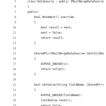
    class DataSource : public IMailMergeDataSource
    {
    public:
        bool MoveNext() override
        {
            bool result = next;
            next = false;
            return result;
        }
        SharedPtr<IMailMergeDataSource> GetChildDat
        {
            ASPOSE_UNUSED(s);
            return nullptr;
        }
        bool GetValue(String fieldName, SharedPtr<S
        {
            ASPOSE_UNUSED(fieldName);
            fieldValue.reset();
            return false;