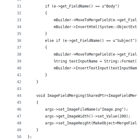
        if (e->get_FieldName() == u"Body")
        {
            mBuilder->MoveToMergeField(e->get_Field
            mBuilder->InsertHtml(System::ObjectExt:
        }
        else if (e->get_FieldName() == u"Subject")
        {
            mBuilder->MoveToMergeField(e->get_Field
            String textInputName = String::Format(u
            mBuilder->InsertTextInput(textInputName
        }
    }
    void ImageFieldMerging(SharedPtr<ImageFieldMerg
    {
        args->set_ImageFileName(u"Image.png");
        args->get_ImageWidth()->set_Value(200);
        args->set_ImageHeight(MakeObject<MergeField
    }
};