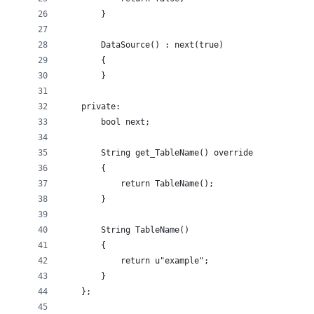
        }
        DataSource() : next(true)
        {
        }
    private:
        bool next;
        String get_TableName() override
        {
            return TableName();
        }
        String TableName()
        {
            return u"example";
        }
    };