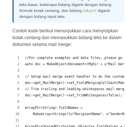
teks biasa, beberapa bidang diganti dengan bidang
formulir kotak centang, dan bidang
diganti
Subject
dengan bidang input teks.
Contoh kode berikut menunjukkan cara menyisipkan
kotak centang dan memasukkan bidang teks ke dalam
dokumen selama mail merge:
//For complete examples and data files, please go t
auto doc = MakeObject<Document>(MyDir + u"Mail merg
// Setup mail merge event handler to do the custom 
doc->get_MailMerge()->set_FieldMergingCallback(Make
// Trim trailing and leading whitespaces mail merge
doc->get_MailMerge()->set_TrimWhitespaces(false);
ArrayPtr<String> fieldNames =
    MakeArray<String>({u"RecipientName", u"SenderNa
ArrayPtr<SharedPtr<System::Object>> fieldValues = M