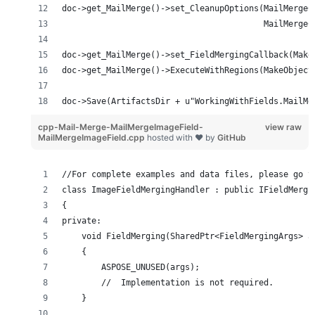
doc->get_MailMerge()->set_CleanupOptions(MailMergeC
                                         MailMergeC
doc->get_MailMerge()->set_FieldMergingCallback(Make
doc->get_MailMerge()->ExecuteWithRegions(MakeObject
doc->Save(ArtifactsDir + u"WorkingWithFields.MailMe
cpp-Mail-Merge-MailMergeImageField-
view raw
MailMergeImageField.cpp
hosted with ❤ by
GitHub
//For complete examples and data files, please go t
class ImageFieldMergingHandler : public IFieldMergi
{
private:
    void FieldMerging(SharedPtr<FieldMergingArgs> a
    {
        ASPOSE_UNUSED(args);
        //  Implementation is not required.
    }