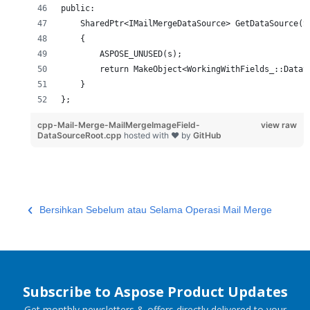
public:
    SharedPtr<IMailMergeDataSource> GetDataSource(S
    {
        ASPOSE_UNUSED(s);
        return MakeObject<WorkingWithFields_::DataS
    }
};
cpp-Mail-Merge-MailMergeImageField-
view raw
DataSourceRoot.cpp
hosted with ❤ by
GitHub
Bersihkan Sebelum atau Selama Operasi Mail Merge
Subscribe to Aspose Product Updates
Get monthly newsletters & offers directly delivered to your