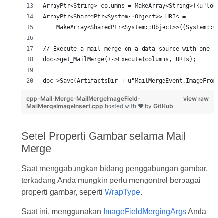
ArrayPtr<String> columns = MakeArray<String>({u"log
ArrayPtr<SharedPtr<System::Object>> URIs =
    MakeArray<SharedPtr<System::Object>>({System::O
// Execute a mail merge on a data source with one r
doc->get_MailMerge()->Execute(columns, URIs);
doc->Save(ArtifactsDir + u"MailMergeEvent.ImageFrom
cpp-Mail-Merge-MailMergeImageField-
view raw
MailMergeImageInsert.cpp
hosted with ❤ by
GitHub
Setel Properti Gambar selama Mail
Merge
Saat menggabungkan bidang penggabungan gambar,
terkadang Anda mungkin perlu mengontrol berbagai
properti gambar, seperti
WrapType
.
Saat ini, menggunakan
ImageFieldMergingArgs
Anda