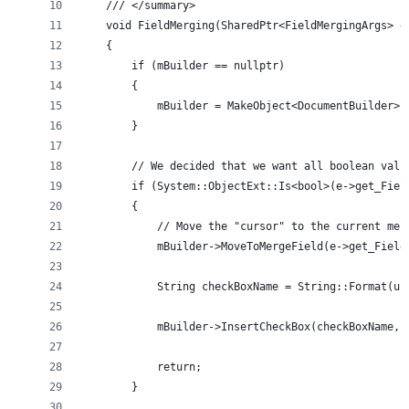
    /// </summary>
    void FieldMerging(SharedPtr<FieldMergingArgs> e
    {
        if (mBuilder == nullptr)
        {
            mBuilder = MakeObject<DocumentBuilder>(
        }
        // We decided that we want all boolean valu
        if (System::ObjectExt::Is<bool>(e->get_Fiel
        {
            // Move the "cursor" to the current mer
            mBuilder->MoveToMergeField(e->get_Field
            String checkBoxName = String::Format(u"
            mBuilder->InsertCheckBox(checkBoxName, 
            return;
        }