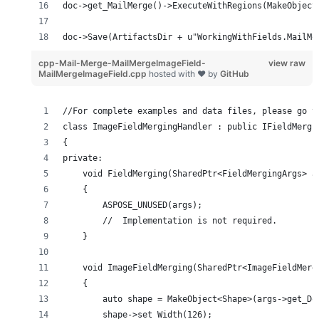
doc->get_MailMerge()->ExecuteWithRegions(MakeObject
doc->Save(ArtifactsDir + u"WorkingWithFields.MailMe
cpp-Mail-Merge-MailMergeImageField-
view raw
MailMergeImageField.cpp
hosted with ❤ by
GitHub
//For complete examples and data files, please go t
class ImageFieldMergingHandler : public IFieldMergi
{
private:
    void FieldMerging(SharedPtr<FieldMergingArgs> a
    {
        ASPOSE_UNUSED(args);
        //  Implementation is not required.
    }
    void ImageFieldMerging(SharedPtr<ImageFieldMerg
    {
        auto shape = MakeObject<Shape>(args->get_Do
        shape->set_Width(126);