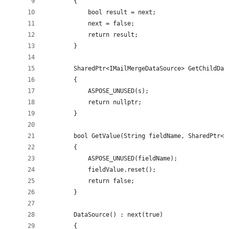
        {
            bool result = next;
            next = false;
            return result;
        }
        SharedPtr<IMailMergeDataSource> GetChildDat
        {
            ASPOSE_UNUSED(s);
            return nullptr;
        }
        bool GetValue(String fieldName, SharedPtr<S
        {
            ASPOSE_UNUSED(fieldName);
            fieldValue.reset();
            return false;
        }
        DataSource() : next(true)
        {