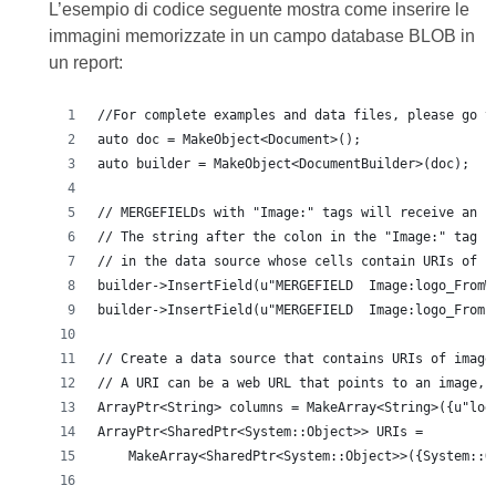
L’esempio di codice seguente mostra come inserire le
immagini memorizzate in un campo database BLOB in
un report:
//For complete examples and data files, please go t
auto doc = MakeObject<Document>();
auto builder = MakeObject<DocumentBuilder>(doc);
// MERGEFIELDs with "Image:" tags will receive an i
// The string after the colon in the "Image:" tag c
// in the data source whose cells contain URIs of i
builder->InsertField(u"MERGEFIELD  Image:logo_FromW
builder->InsertField(u"MERGEFIELD  Image:logo_FromF
// Create a data source that contains URIs of image
// A URI can be a web URL that points to an image, 
ArrayPtr<String> columns = MakeArray<String>({u"log
ArrayPtr<SharedPtr<System::Object>> URIs =
    MakeArray<SharedPtr<System::Object>>({System::O