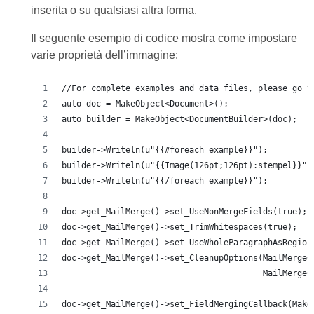
inserita o su qualsiasi altra forma.
Il seguente esempio di codice mostra come impostare
varie proprietà dell’immagine:
//For complete examples and data files, please go t
auto doc = MakeObject<Document>();
auto builder = MakeObject<DocumentBuilder>(doc);
builder->Writeln(u"{{#foreach example}}");
builder->Writeln(u"{{Image(126pt;126pt):stempel}}")
builder->Writeln(u"{{/foreach example}}");
doc->get_MailMerge()->set_UseNonMergeFields(true);
doc->get_MailMerge()->set_TrimWhitespaces(true);
doc->get_MailMerge()->set_UseWholeParagraphAsRegion
doc->get_MailMerge()->set_CleanupOptions(MailMergeC
                                         MailMergeC
doc->get_MailMerge()->set_FieldMergingCallback(Make