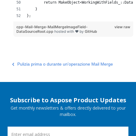
        return MakeObject<WorkingWithFields_::DataS
    }
};
cpp-Mail-Merge-MailMergeImageField-
view raw
DataSourceRoot.cpp
hosted with ❤ by
GitHub
Pulizia prima o durante un'operazione Mail Merge
Subscribe to Aspose Product Updates
Get monthly newsletters & offers directly delivered to your
mailbox.