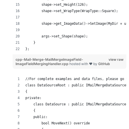
        shape->set_Height(126);
        shape->set_WrapType(WrapType::Square);
        shape->get_ImageData()->SetImage(MyDir + u"
        args->set_Shape(shape);
    }
};
cpp-Mail-Merge-MailMergeImageField-
view raw
ImageFieldMergingHandler.cpp
hosted with ❤ by
GitHub
//For complete examples and data files, please go t
class DataSourceRoot : public IMailMergeDataSourceR
{
private:
    class DataSource : public IMailMergeDataSource
    {
    public:
        bool MoveNext() override