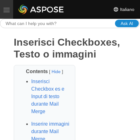
Italiano
Toggle navigation
Ask AI
Inserisci Checkboxes,
Testo o immagini
Contents
[
Hide
]
Inserisci
Checkbox es e
Input di testo
durante Mail
Merge
Inserire immagini
durante Mail
Merge