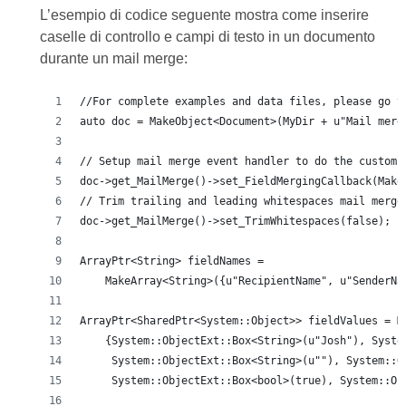
L’esempio di codice seguente mostra come inserire
caselle di controllo e campi di testo in un documento
durante un mail merge:
//For complete examples and data files, please go t
auto doc = MakeObject<Document>(MyDir + u"Mail merg
// Setup mail merge event handler to do the custom 
doc->get_MailMerge()->set_FieldMergingCallback(Make
// Trim trailing and leading whitespaces mail merge
doc->get_MailMerge()->set_TrimWhitespaces(false);
ArrayPtr<String> fieldNames =
    MakeArray<String>({u"RecipientName", u"SenderNa
ArrayPtr<SharedPtr<System::Object>> fieldValues = M
    {System::ObjectExt::Box<String>(u"Josh"), Syste
     System::ObjectExt::Box<String>(u""), System::O
     System::ObjectExt::Box<bool>(true), System::Ob