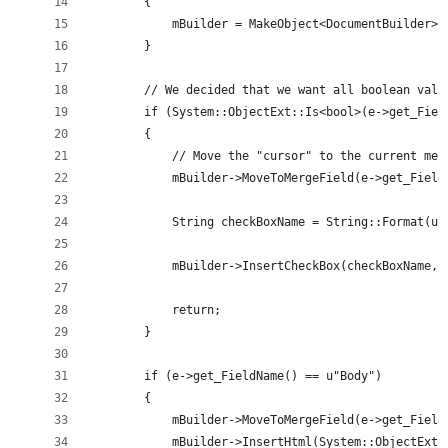
        {
            mBuilder = MakeObject<DocumentBuilder>(
        }
        // We decided that we want all boolean valu
        if (System::ObjectExt::Is<bool>(e->get_Fiel
        {
            // Move the "cursor" to the current mer
            mBuilder->MoveToMergeField(e->get_Field
            String checkBoxName = String::Format(u"
            mBuilder->InsertCheckBox(checkBoxName, 
            return;
        }
        if (e->get_FieldName() == u"Body")
        {
            mBuilder->MoveToMergeField(e->get_Field
            mBuilder->InsertHtml(System::ObjectExt: