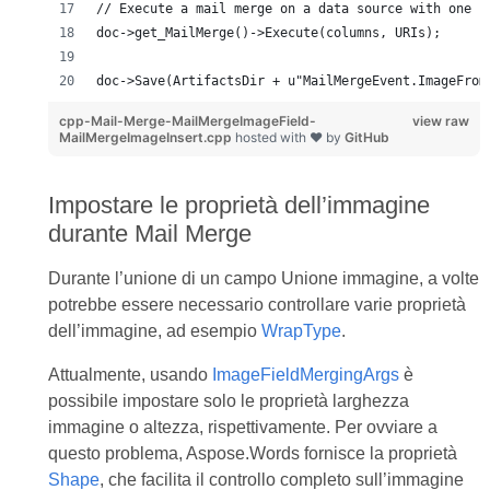
// Execute a mail merge on a data source with one r
doc->get_MailMerge()->Execute(columns, URIs);
doc->Save(ArtifactsDir + u"MailMergeEvent.ImageFrom
cpp-Mail-Merge-MailMergeImageField-
view raw
MailMergeImageInsert.cpp
hosted with ❤ by
GitHub
Impostare le proprietà dell’immagine
durante Mail Merge
Durante l’unione di un campo Unione immagine, a volte
potrebbe essere necessario controllare varie proprietà
dell’immagine, ad esempio
WrapType
.
Attualmente, usando
ImageFieldMergingArgs
è
possibile impostare solo le proprietà larghezza
immagine o altezza, rispettivamente. Per ovviare a
questo problema, Aspose.Words fornisce la proprietà
Shape
, che facilita il controllo completo sull’immagine