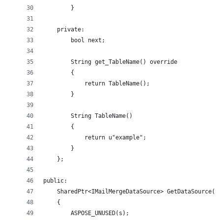
        }
    private:
        bool next;
        String get_TableName() override
        {
            return TableName();
        }
        String TableName()
        {
            return u"example";
        }
    };
public:
    SharedPtr<IMailMergeDataSource> GetDataSource(S
    {
        ASPOSE_UNUSED(s);