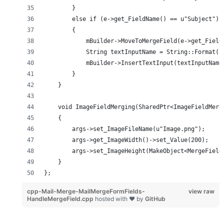
        }
        else if (e->get_FieldName() == u"Subject")
        {
            mBuilder->MoveToMergeField(e->get_Field
            String textInputName = String::Format(u
            mBuilder->InsertTextInput(textInputName
        }
    }
    void ImageFieldMerging(SharedPtr<ImageFieldMerg
    {
        args->set_ImageFileName(u"Image.png");
        args->get_ImageWidth()->set_Value(200);
        args->set_ImageHeight(MakeObject<MergeField
    }
};
cpp-Mail-Merge-MailMergeFormFields-
view raw
HandleMergeField.cpp
hosted with ❤ by
GitHub