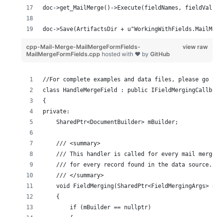
doc->get_MailMerge()->Execute(fieldNames, fieldValu
doc->Save(ArtifactsDir + u"WorkingWithFields.MailMe
cpp-Mail-Merge-MailMergeFormFields-
view raw
MailMergeFormFields.cpp
hosted with ❤ by
GitHub
//For complete examples and data files, please go t
class HandleMergeField : public IFieldMergingCallba
{
private:
    SharedPtr<DocumentBuilder> mBuilder;
    /// <summary>
    /// This handler is called for every mail merge
    /// for every record found in the data source.
    /// </summary>
    void FieldMerging(SharedPtr<FieldMergingArgs> e
    {
        if (mBuilder == nullptr)