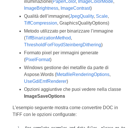
illuminazione(
PaperColor
,
ImageColorMode
,
ImageBrightness
,
ImageContrast
)
Qualità dell’immagine(
JpegQuality
,
Scale
,
TiffCompression
, GraphicsQualityOptions)
Metodo utilizzato per binarizzare l’immagine
(
TiffBinarizationMethod
,
ThresholdForFloydSteinbergDithering
)
Formato pixel per immagini generate
(
PixelFormat
)
Windows gestione dei metafile da parte di
Aspose.Words (
MetafileRenderingOptions
,
UseGdiEmfRenderer
)
Opzioni aggiuntive che puoi vedere nella classe
ImageSaveOptions
L’esempio seguente mostra come convertire DOC in
TIFF con le opzioni configurate: