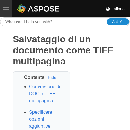
Italiano
Toggle navigation
Ask AI
Salvataggio di un
documento come TIFF
multipagina
Contents
[
Hide
]
Conversione di
DOC in TIFF
multipagina
Specificare
opzioni
aggiuntive