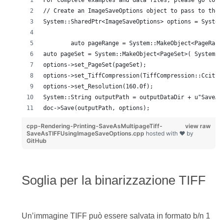
For complete examples and data files, please go to 
// Create an ImageSaveOptions object to pass to the
System::SharedPtr<ImageSaveOptions> options = Syste
	auto pageRange = System::MakeObject<PageRan
auto pageSet = System::MakeObject<PageSet>( System:
options->set_PageSet(pageSet);
options->set_TiffCompression(TiffCompression::Ccitt
options->set_Resolution(160.0f);
System::String outputPath = outputDataDir + u"SaveA
doc->Save(outputPath, options);
cpp-Rendering-Printing-SaveAsMultipageTiff-
view raw
SaveAsTIFFUsingImageSaveOptions.cpp
hosted with ❤ by
GitHub
Soglia per la binarizzazione TIFF
Un’immagine TIFF può essere salvata in formato b/n 1