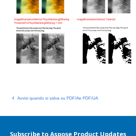
Avvisi quando si salva su PDF/Ae PDF/UA
Subscribe to Aspose Product Updates