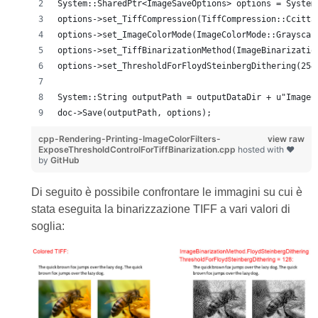
System::SharedPtr<ImageSaveOptions> options = System
options->set_TiffCompression(TiffCompression::Ccitt3
options->set_ImageColorMode(ImageColorMode::Grayscal
options->set_TiffBinarizationMethod(ImageBinarizatio
options->set_ThresholdForFloydSteinbergDithering(254
System::String outputPath = outputDataDir + u"ImageC
doc->Save(outputPath, options);
cpp-Rendering-Printing-ImageColorFilters-
view raw
ExposeThresholdControlForTiffBinarization.cpp
hosted with ❤
by
GitHub
Di seguito è possibile confrontare le immagini su cui è
stata eseguita la binarizzazione TIFF a vari valori di
soglia: