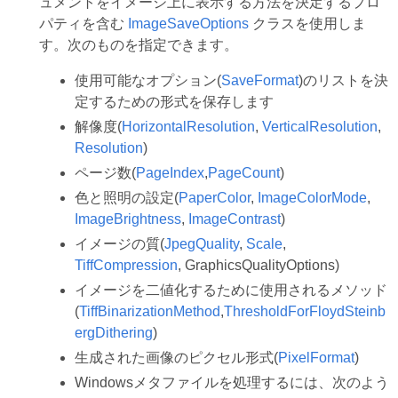
ュメントをイメージ上に表示する方法を決定するプロ
パティを含む
ImageSaveOptions
クラスを使用しま
す。次のものを指定できます。
使用可能なオプション(
SaveFormat
)のリストを決
定するための形式を保存します
解像度(
HorizontalResolution
,
VerticalResolution
,
Resolution
)
ページ数(
PageIndex
,
PageCount
)
色と照明の設定(
PaperColor
,
ImageColorMode
,
ImageBrightness
,
ImageContrast
)
イメージの質(
JpegQuality
,
Scale
,
TiffCompression
, GraphicsQualityOptions)
イメージを二値化するために使用されるメソッド
(
TiffBinarizationMethod
,
ThresholdForFloydSteinb
ergDithering
)
生成された画像のピクセル形式(
PixelFormat
)
Windowsメタファイルを処理するには、次のよう