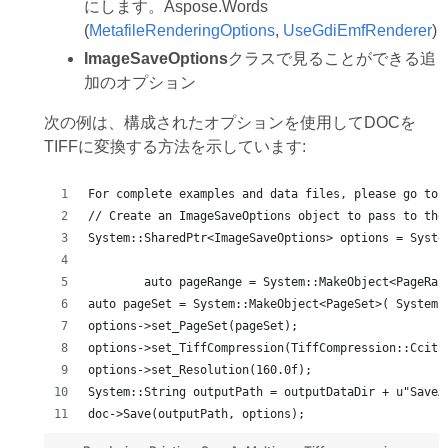
にします。Aspose.Words
(
MetafileRenderingOptions
,
UseGdiEmfRenderer
)
ImageSaveOptions
クラスで見ることができる追
加のオプション
次の例は、構成されたオプションを使用してDOCを
TIFFに変換する方法を示しています:
For complete examples and data files, please go to 
// Create an ImageSaveOptions object to pass to the
System::SharedPtr<ImageSaveOptions> options = Syste
	auto pageRange = System::MakeObject<PageRan
auto pageSet = System::MakeObject<PageSet>( System:
options->set_PageSet(pageSet);
options->set_TiffCompression(TiffCompression::Ccitt
options->set_Resolution(160.0f);
System::String outputPath = outputDataDir + u"SaveA
doc->Save(outputPath, options);