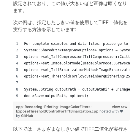
設定されており、この値が大きいほど画像は暗くなり
ます。
次の例は、指定したしきい値を使用してTIFF二値化を
実行する方法を示しています:
For complete examples and data files, please go to h
System::SharedPtr<ImageSaveOptions> options = System
options->set_TiffCompression(TiffCompression::Ccitt3
options->set_ImageColorMode(ImageColorMode::Grayscal
options->set_TiffBinarizationMethod(ImageBinarizatio
options->set_ThresholdForFloydSteinbergDithering(254
System::String outputPath = outputDataDir + u"ImageC
doc->Save(outputPath, options);
cpp-Rendering-Printing-ImageColorFilters-
view raw
ExposeThresholdControlForTiffBinarization.cpp
hosted with ❤
by
GitHub
以下では、さまざまなしきい値でTIFF二値化が実行さ