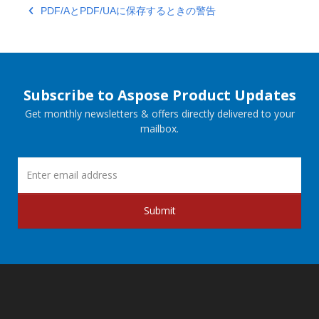
PDF/AとPDF/UAに保存するときの警告
Subscribe to Aspose Product Updates
Get monthly newsletters & offers directly delivered to your
mailbox.
Submit