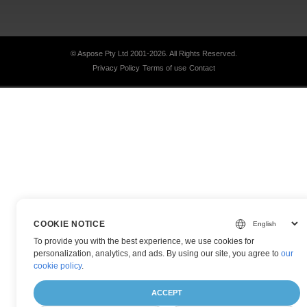
© Aspose Pty Ltd 2001-2026.
All Rights Reserved.
Privacy Policy
Terms of use
Contact
COOKIE NOTICE
To provide you with the best experience, we use cookies for
personalization, analytics, and ads. By using our site, you agree to
our
cookie policy
.
ACCEPT