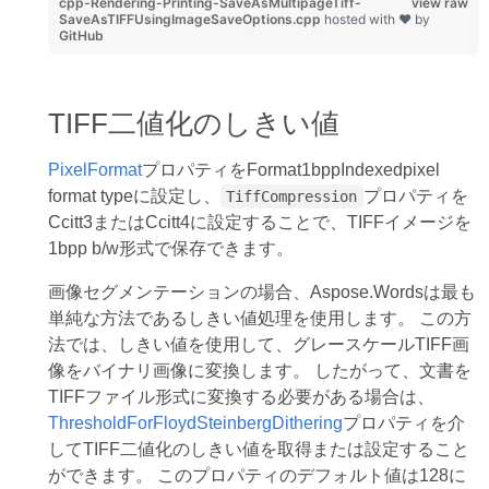
cpp-Rendering-Printing-SaveAsMultipageTiff-
view raw
SaveAsTIFFUsingImageSaveOptions.cpp
hosted with ❤ by
GitHub
TIFF二値化のしきい値
PixelFormat
プロパティをFormat1bppIndexedpixel
format typeに設定し、
プロパティを
TiffCompression
Ccitt3またはCcitt4に設定することで、TIFFイメージを
1bpp b/w形式で保存できます。
画像セグメンテーションの場合、Aspose.Wordsは最も
単純な方法であるしきい値処理を使用します。 この方
法では、しきい値を使用して、グレースケールTIFF画
像をバイナリ画像に変換します。 したがって、文書を
TIFFファイル形式に変換する必要がある場合は、
ThresholdForFloydSteinbergDithering
プロパティを介
してTIFF二値化のしきい値を取得または設定すること
ができます。 このプロパティのデフォルト値は128に