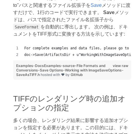
to"パスと関連するファイル拡張子を
Save
メソッドに渡
すだけで、1行のコードで実行できます。
Save
メソッ
ドは、パスで指定されたファイル名拡張子から
を自動的に導出します。 次の例は、ドキ
SaveFormat
ュメントをTIFF形式に変換する方法を示しています:
For complete examples and data files, please go to h
doc->Save(ArtifactsDir + u"WorkingWithImageSaveOptio
Examples-DocsExamples-source-File Formats and
view raw
Conversions-Save Options-Working with ImageSaveOptions-
SaveAsTIFF.h
hosted with ❤ by
GitHub
TIFFのレンダリング時の追加オ
プションの指定
多くの場合、レンダリング結果に影響する追加オプシ
ョンを指定する必要があります。この目的には、ドキ