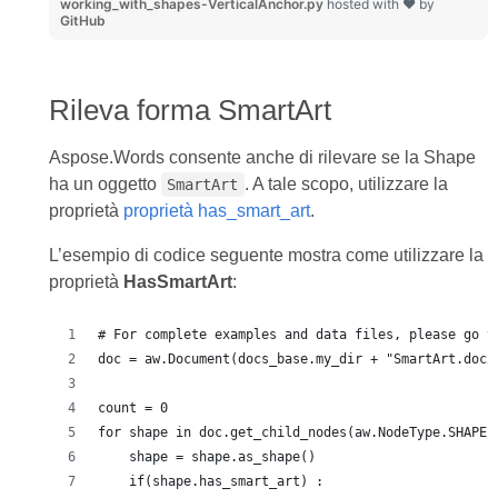
working_with_shapes-VerticalAnchor.py
hosted with ❤ by
GitHub
Rileva forma SmartArt
Aspose.Words consente anche di rilevare se la Shape
ha un oggetto
. A tale scopo, utilizzare la
SmartArt
proprietà
proprietà has_smart_art
.
L’esempio di codice seguente mostra come utilizzare la
proprietà
HasSmartArt
:
# For complete examples and data files, please go t
doc = aw.Document(docs_base.my_dir + "SmartArt.docx
count = 0
for shape in doc.get_child_nodes(aw.NodeType.SHAPE,
    shape = shape.as_shape()
    if(shape.has_smart_art) :