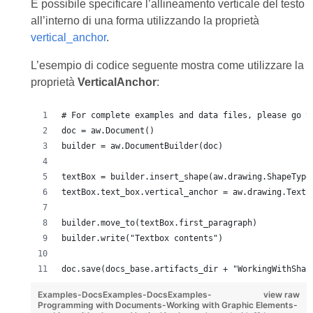
È possibile specificare l’allineamento verticale del testo
all’interno di una forma utilizzando la proprietà
vertical_anchor
.
L’esempio di codice seguente mostra come utilizzare la
proprietà
VerticalAnchor
:
# For complete examples and data files, please go t
doc = aw.Document()
builder = aw.DocumentBuilder(doc)
textBox = builder.insert_shape(aw.drawing.ShapeType
textBox.text_box.vertical_anchor = aw.drawing.TextB
builder.move_to(textBox.first_paragraph)
builder.write("Textbox contents")
doc.save(docs_base.artifacts_dir + "WorkingWithShap
Examples-DocsExamples-DocsExamples-
view raw
Programming with Documents-Working with Graphic Elements-