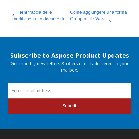
Tieni traccia delle
Come aggiungere una forma
modifiche in un documento
Group al file Word
Subscribe to Aspose Product Updates
Get monthly newsletters & offers directly delivered to your
mailbox.
Submit