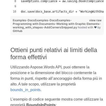
saveOptions.compliance = aw.saving.OoxmlCompliance.
doc.save(docs_base.artifacts_dir + "WorkingWithShap
Examples-DocsExamples-DocsExamples-
view raw
Programming with Documents-Working with Graphic Elements-
working_with_shapes-AddCornersSnipped.py
hosted with ❤ by
GitHub
Ottieni punti relativi ai limiti della
forma effettivi
Utilizzando Aspose.Words API, puoi ottenere la
posizione e la dimensione del blocco contenente la
forma in punti, rispetto all’ancoraggio della forma più in
alto. A tale scopo, utilizzare la proprietà
bounds_in_points
.
L’esempio di codice seguente mostra come utilizzare la
proprietà
BoundsInPoints
: