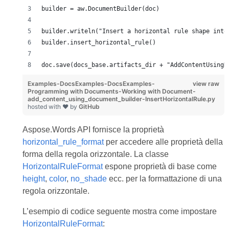
builder = aw.DocumentBuilder(doc)
builder.writeln("Insert a horizontal rule shape into
builder.insert_horizontal_rule()
doc.save(docs_base.artifacts_dir + "AddContentUsingD
Examples-DocsExamples-DocsExamples-
view raw
Programming with Documents-Working with Document-
add_content_using_document_builder-InsertHorizontalRule.py
hosted with ❤ by
GitHub
Aspose.Words API fornisce la proprietà
horizontal_rule_format
per accedere alle proprietà della
forma della regola orizzontale. La classe
HorizontalRuleFormat
espone proprietà di base come
height
,
color
,
no_shade
ecc. per la formattazione di una
regola orizzontale.
L’esempio di codice seguente mostra come impostare
HorizontalRuleFormat
: