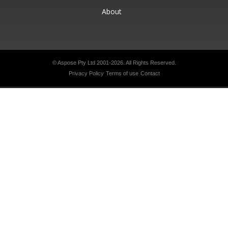
About
© Aspose Pty Ltd 2001-2026.
All Rights Reserved.
Privacy Policy
Terms of use
Contact