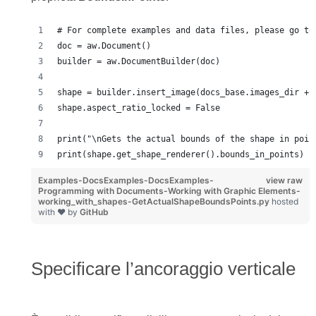
# For complete examples and data files, please go to
doc = aw.Document()
builder = aw.DocumentBuilder(doc)
shape = builder.insert_image(docs_base.images_dir + 
shape.aspect_ratio_locked = False
print("\nGets the actual bounds of the shape in poin
print(shape.get_shape_renderer().bounds_in_points)
Examples-DocsExamples-DocsExamples-
view raw
Programming with Documents-Working with Graphic Elements-
working_with_shapes-GetActualShapeBoundsPoints.py
hosted
with ❤ by
GitHub
Specificare l’ancoraggio verticale