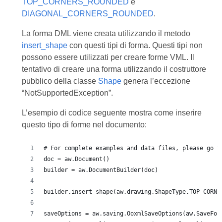
TOP_CORNERS_ROUNDED
e
DIAGONAL_CORNERS_ROUNDED
.
La forma DML viene creata utilizzando il metodo
insert_shape
con questi tipi di forma. Questi tipi non
possono essere utilizzati per creare forme VML. Il
tentativo di creare una forma utilizzando il costruttore
pubblico della classe
Shape
genera l’eccezione
“NotSupportedException”.
L’esempio di codice seguente mostra come inserire
questo tipo di forme nel documento:
# For complete examples and data files, please go t
doc = aw.Document()
builder = aw.DocumentBuilder(doc)
builder.insert_shape(aw.drawing.ShapeType.TOP_CORNE
saveOptions = aw.saving.OoxmlSaveOptions(aw.SaveFor