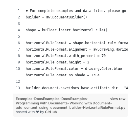
# For complete examples and data files, please go t
builder = aw.DocumentBuilder()
shape = builder.insert_horizontal_rule()
horizontalRuleFormat = shape.horizontal_rule_format
horizontalRuleFormat.alignment = aw.drawing.Horizon
horizontalRuleFormat.width_percent = 70
horizontalRuleFormat.height = 3
horizontalRuleFormat.color = drawing.Color.blue
horizontalRuleFormat.no_shade = True
builder.document.save(docs_base.artifacts_dir + "Ad
Examples-DocsExamples-DocsExamples-
view raw
Programming with Documents-Working with Document-
add_content_using_document_builder-HorizontalRuleFormat.py
hosted with ❤ by
GitHub