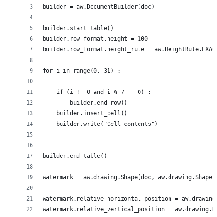
builder = aw.DocumentBuilder(doc)
builder.start_table()
builder.row_format.height = 100
builder.row_format.height_rule = aw.HeightRule.EXAC
for i in range(0, 31) :
    if (i != 0 and i % 7 == 0) :
        builder.end_row()
    builder.insert_cell()
    builder.write("Cell contents")
builder.end_table()
watermark = aw.drawing.Shape(doc, aw.drawing.ShapeT
watermark.relative_horizontal_position = aw.drawing
watermark.relative_vertical_position = aw.drawing.R