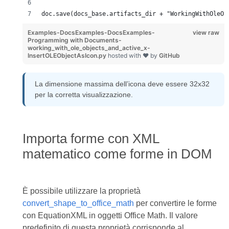
doc.save(docs_base.artifacts_dir + "WorkingWithOleOb
Examples-DocsExamples-DocsExamples-
view raw
Programming with Documents-
working_with_ole_objects_and_active_x-
InsertOLEObjectAsIcon.py
hosted with ❤ by
GitHub
La dimensione massima dell’icona deve essere 32x32
per la corretta visualizzazione.
Importa forme con XML
matematico come forme in DOM
È possibile utilizzare la proprietà
convert_shape_to_office_math
per convertire le forme
con EquationXML in oggetti Office Math. Il valore
predefinito di questa proprietà corrisponde al