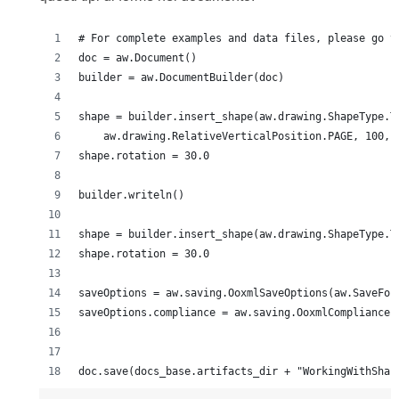
# For complete examples and data files, please go t
doc = aw.Document()
builder = aw.DocumentBuilder(doc)
shape = builder.insert_shape(aw.drawing.ShapeType.T
    aw.drawing.RelativeVerticalPosition.PAGE, 100, 
shape.rotation = 30.0
builder.writeln()
shape = builder.insert_shape(aw.drawing.ShapeType.T
shape.rotation = 30.0
saveOptions = aw.saving.OoxmlSaveOptions(aw.SaveFor
saveOptions.compliance = aw.saving.OoxmlCompliance.
doc.save(docs_base.artifacts_dir + "WorkingWithShap