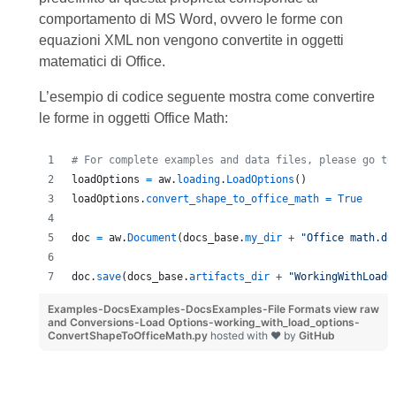
comportamento di MS Word, ovvero le forme con
equazioni XML non vengono convertite in oggetti
matematici di Office.
L’esempio di codice seguente mostra come convertire
le forme in oggetti Office Math:
# For complete examples and data files, please go to
loadOptions
=
aw
.
loading
.
LoadOptions
()
loadOptions
.
convert_shape_to_office_math
=
True
doc
=
aw
.
Document
(
docs_base
.
my_dir
+
"Office math.do
doc
.
save
(
docs_base
.
artifacts_dir
+
"WorkingWithLoadO
Examples-DocsExamples-DocsExamples-File Formats
view raw
and Conversions-Load Options-working_with_load_options-
ConvertShapeToOfficeMath.py
hosted with ❤ by
GitHub