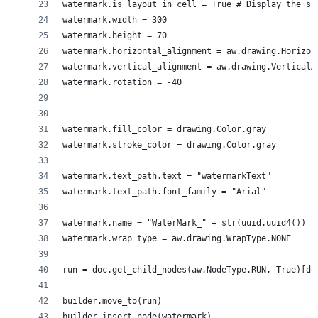
watermark.is_layout_in_cell = True # Display the sh
watermark.width = 300
watermark.height = 70
watermark.horizontal_alignment = aw.drawing.Horizon
watermark.vertical_alignment = aw.drawing.VerticalA
watermark.rotation = -40
watermark.fill_color = drawing.Color.gray
watermark.stroke_color = drawing.Color.gray
watermark.text_path.text = "watermarkText"
watermark.text_path.font_family = "Arial"
watermark.name = "WaterMark_" + str(uuid.uuid4())
watermark.wrap_type = aw.drawing.WrapType.NONE
run = doc.get_child_nodes(aw.NodeType.RUN, True)[do
builder.move_to(run)
builder.insert_node(watermark)