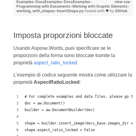
Examples-DocsExamples-DocsExamples-
view raw
Programming with Documents-Working with Graphic Elements-
working_with_shapes-InsertShape.py
hosted with ❤ by
GitHub
Imposta proporzioni bloccate
Usando Aspose.Words, puoi specificare se le
proporzioni della forma sono bloccate tramite la
proprietà
aspect_ratio_locked
.
L’esempio di codice seguente mostra come utilizzare la
proprietà
AspectRatioLocked
:
# For complete examples and data files, please go to
doc = aw.Document()
builder = aw.DocumentBuilder(doc)
shape = builder.insert_image(docs_base.images_dir + 
shape.aspect_ratio_locked = False