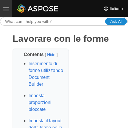
Italiano
Toggle navigation
Ask AI
Lavorare con le forme
Contents
[
Hide
]
Inserimento di
forme utilizzando
Document
Builder
Imposta
proporzioni
bloccate
Imposta il layout
della forma nella