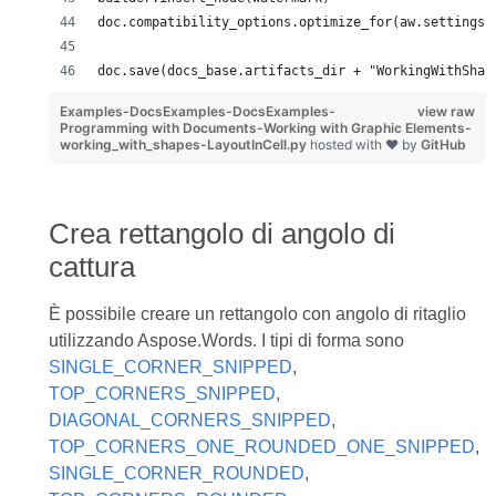
doc.compatibility_options.optimize_for(aw.settings.
doc.save(docs_base.artifacts_dir + "WorkingWithShap
Examples-DocsExamples-DocsExamples-
view raw
Programming with Documents-Working with Graphic Elements-
working_with_shapes-LayoutInCell.py
hosted with ❤ by
GitHub
Crea rettangolo di angolo di
cattura
È possibile creare un rettangolo con angolo di ritaglio
utilizzando Aspose.Words. I tipi di forma sono
SINGLE_CORNER_SNIPPED
,
TOP_CORNERS_SNIPPED
,
DIAGONAL_CORNERS_SNIPPED
,
TOP_CORNERS_ONE_ROUNDED_ONE_SNIPPED
,
SINGLE_CORNER_ROUNDED
,