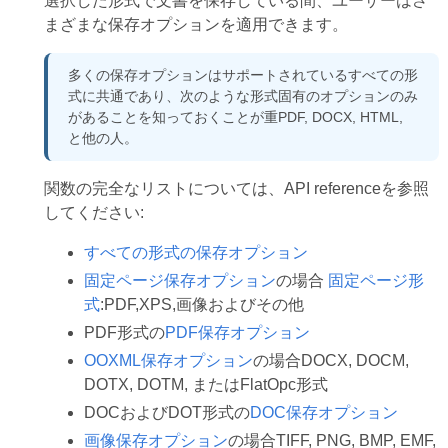
選択した形式で文書を保存している間、ユーザーはさ
まざまな保存オプションを適用できます。
多くの保存オプションはサポートされているすべての形
式に共通であり、次のような形式固有のオプションのみ
があることを知っておくことが重PDF, DOCX, HTML,
と他の人。
関数の完全なリストについては、API referenceを参照
してください:
すべての形式の保存オプション
固定ページ保存オプション
の場合
固定ページ形
式
:PDF,XPS,画像およびその他
PDF形式の
PDF保存オプション
OOXML保存オプション
の場合DOCX, DOCM,
DOTX, DOTM, またはFlatOpc形式
DOCおよびDOT形式の
DOC保存オプション
画像保存オプション
の場合TIFF, PNG, BMP, EMF,