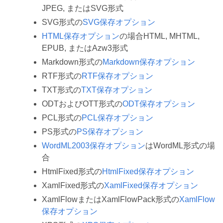
JPEG, またはSVG形式
SVG形式の
SVG保存オプション
HTML保存オプション
の場合HTML, MHTML,
EPUB, またはAzw3形式
Markdown形式の
Markdown保存オプション
RTF形式の
RTF保存オプション
TXT形式の
TXT保存オプション
ODTおよびOTT形式の
ODT保存オプション
PCL形式の
PCL保存オプション
PS形式の
PS保存オプション
WordML2003保存オプション
はWordML形式の場
合
HtmlFixed形式の
HtmlFixed保存オプション
XamlFixed形式の
XamlFixed保存オプション
XamlFlowまたはXamlFlowPack形式の
XamlFlow
保存オプション