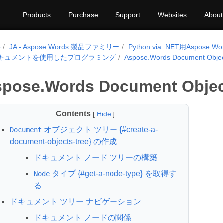
Products
Purchase
Support
Websites
About
e
JA - Aspose.Words 製品ファミリー
Python via .NET用Aspose.Wo
キュメントを使用したプログラミング
Aspose.Words Document Obje
pose.Words Document Objec
Contents
[
Hide
]
オブジェクト ツリー {#create-a-
Document
document-objects-tree} の作成
ドキュメント ノード ツリーの構築
タイプ {#get-a-node-type} を取得す
Node
る
ドキュメント ツリー ナビゲーション
ドキュメント ノードの関係