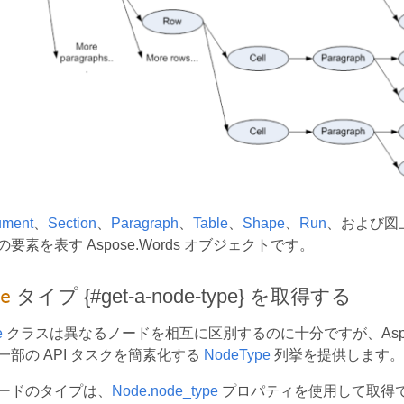
ument
、
Section
、
Paragraph
、
Table
、
Shape
、
Run
、および図
の要素を表す Aspose.Words オブジェクトです。
タイプ {#get-a-node-type} を取得する
e
e
クラスは異なるノードを相互に区別するのに十分ですが、Aspos
一部の API タスクを簡素化する
NodeType
列挙を提供します。
ードのタイプは、
Node.node_type
プロパティを使用して取得