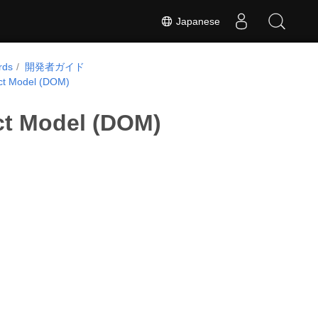
Japanese
rds
開発者ガイド
ct Model (DOM)
t Model (DOM)