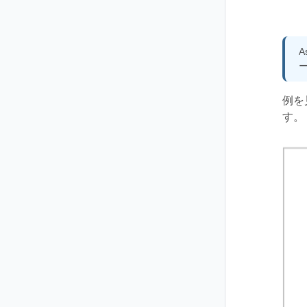
A
例を
す。