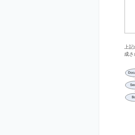
上記
成さ