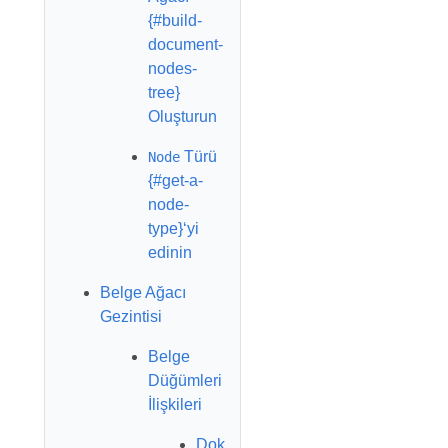
{#build-
document-
nodes-
tree}
Oluşturun
Türü
Node
{#get-a-
node-
type}‘yi
edinin
Belge Ağacı
Gezintisi
Belge
Düğümleri
İlişkileri
Dok