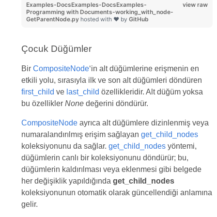
Examples-DocsExamples-DocsExamples-
view raw
Programming with Documents-working_with_node-
GetParentNode.py
hosted with ❤ by
GitHub
Çocuk Düğümler
Bir
CompositeNode
‘in alt düğümlerine erişmenin en
etkili yolu, sırasıyla ilk ve son alt düğümleri döndüren
first_child
ve
last_child
özellikleridir. Alt düğüm yoksa
bu özellikler
None
değerini döndürür.
CompositeNode
ayrıca alt düğümlere dizinlenmiş veya
numaralandırılmış erişim sağlayan
get_child_nodes
koleksiyonunu da sağlar.
get_child_nodes
yöntemi,
düğümlerin canlı bir koleksiyonunu döndürür; bu,
düğümlerin kaldırılması veya eklenmesi gibi belgede
her değişiklik yapıldığında
get_child_nodes
koleksiyonunun otomatik olarak güncellendiği anlamına
gelir.