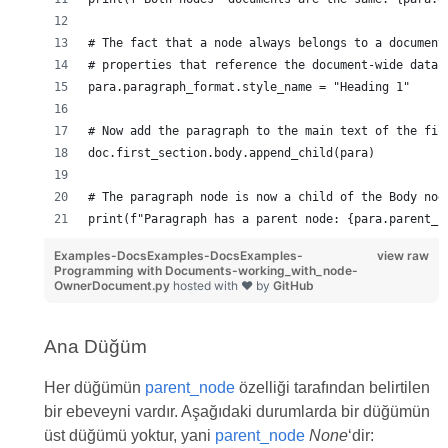
# The fact that a node always belongs to a document
# properties that reference the document-wide data,
para.paragraph_format.style_name = "Heading 1"
# Now add the paragraph to the main text of the fir
doc.first_section.body.append_child(para)
# The paragraph node is now a child of the Body nod
print(f"Paragraph has a parent node: {para.parent_n
Examples-DocsExamples-DocsExamples-
view raw
Programming with Documents-working_with_node-
OwnerDocument.py
hosted with ❤ by
GitHub
Ana Düğüm
Her düğümün
parent_node
özelliği tarafından belirtilen
bir ebeveyni vardır. Aşağıdaki durumlarda bir düğümün
üst düğümü yoktur, yani
parent_node
None
‘dir: