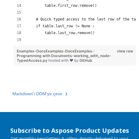
        table.first_row.remove()
    # Quick typed access to the last row of the tab
    if table.last_row != None :
        table.last_row.remove()
Examples-DocsExamples-DocsExamples-
view raw
Programming with Documents-working_with_node-
TypedAccess.py
hosted with ❤ by
GitHub
Markdown'i DOM'ye çevir
Subscribe to Aspose Product Updates
Get monthly newsletters & offers directly delivered to your