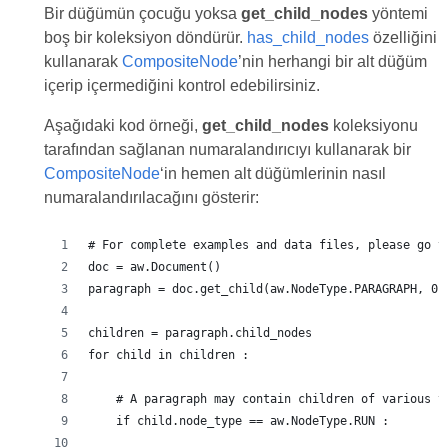
Bir düğümün çocuğu yoksa
get_child_nodes
yöntemi
boş bir koleksiyon döndürür.
has_child_nodes
özelliğini
kullanarak
CompositeNode
’nin herhangi bir alt düğüm
içerip içermediğini kontrol edebilirsiniz.
Aşağıdaki kod örneği,
get_child_nodes
koleksiyonu
tarafından sağlanan numaralandırıcıyı kullanarak bir
CompositeNode
‘in hemen alt düğümlerinin nasıl
numaralandırılacağını gösterir:
# For complete examples and data files, please go t
doc = aw.Document()
paragraph = doc.get_child(aw.NodeType.PARAGRAPH, 0,
children = paragraph.child_nodes
for child in children :
    # A paragraph may contain children of various t
    if child.node_type == aw.NodeType.RUN :