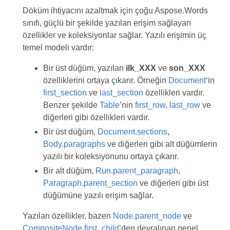
Döküm ihtiyacını azaltmak için çoğu Aspose.Words
sınıfı, güçlü bir şekilde yazılan erişim sağlayan
özellikler ve koleksiyonlar sağlar. Yazılı erişimin üç
temel modeli vardır:
Bir üst düğüm, yazılan
ilk_XXX
ve
son_XXX
özelliklerini ortaya çıkarır. Örneğin
Document
‘in
first_section
ve
last_section
özellikleri vardır.
Benzer şekilde
Table
’nin
first_row
,
last_row
ve
diğerleri gibi özellikleri vardır.
Bir üst düğüm,
Document.sections
,
Body.paragraphs
ve diğerleri gibi alt düğümlerin
yazılı bir koleksiyonunu ortaya çıkarır.
Bir alt düğüm,
Run.parent_paragraph
,
Paragraph.parent_section
ve diğerleri gibi üst
düğümüne yazılı erişim sağlar.
Yazılan özellikler, bazen
Node.parent_node
ve
CompositeNode.first_child
‘den devralınan genel