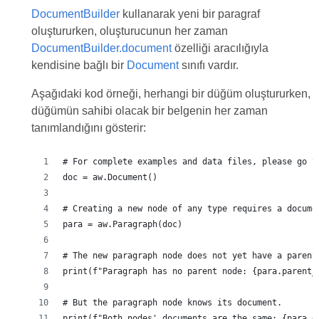
DocumentBuilder
kullanarak yeni bir paragraf
oluştururken, oluşturucunun her zaman
DocumentBuilder.document
özelliği aracılığıyla
kendisine bağlı bir
Document
sınıfı vardır.
Aşağıdaki kod örneği, herhangi bir düğüm oluştururken,
düğümün sahibi olacak bir belgenin her zaman
tanımlandığını gösterir:
# For complete examples and data files, please go t
doc = aw.Document()
# Creating a new node of any type requires a docume
para = aw.Paragraph(doc)
# The new paragraph node does not yet have a parent
print(f"Paragraph has no parent node: {para.parent_
# But the paragraph node knows its document.
print(f"Both nodes' documents are the same: {para.d