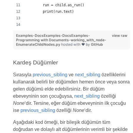
        run = child.as_run()
        print(run.text)
Examples-DocsExamples-DocsExamples-
view raw
Programming with Documents-working_with_node-
EnumerateChildNodes.py
hosted with ❤ by
GitHub
Kardeş Düğümler
Sırasıyla
previous_sibling
ve
next_sibling
özelliklerini
kullanarak belirli bir düğümden hemen önce veya sonra
gelen düğümü elde edebilirsiniz. Bir düğüm
ebeveyninin son çocuğuysa,
next_sibling
özelliği
None
‘dir. Tersine, eğer düğüm ebeveyninin ilk çocuğu
ise
previous_sibling
özelliği
None
‘dir.
Aşağıdaki kod örneği, bir bileşik düğümün tüm
doğrudan ve dolaylı alt düğümlerinin verimli bir şekilde