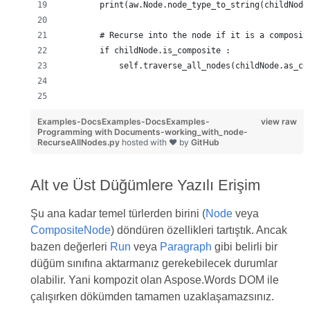
        print(aw.Node.node_type_to_string(childNode
        # Recurse into the node if it is a composit
        if childNode.is_composite :
            self.traverse_all_nodes(childNode.as_co
Examples-DocsExamples-DocsExamples-
view raw
Programming with Documents-working_with_node-
RecurseAllNodes.py
hosted with ❤ by
GitHub
Alt ve Üst Düğümlere Yazılı Erişim
Şu ana kadar temel türlerden birini (
Node
veya
CompositeNode
) döndüren özellikleri tartıştık. Ancak
bazen değerleri
Run
veya
Paragraph
gibi belirli bir
düğüm sınıfına aktarmanız gerekebilecek durumlar
olabilir. Yani kompozit olan Aspose.Words DOM ile
çalışırken dökümden tamamen uzaklaşamazsınız.