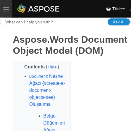
Türkçe
Toggle navigation
Ask AI
Aspose.Words Document
Object Model (DOM)
Contents
[
Hide
]
Nesne
Document
Ağacı {#create-a-
document-
objects-tree}
Oluşturma
Belge
Düğümleri
Ağacı