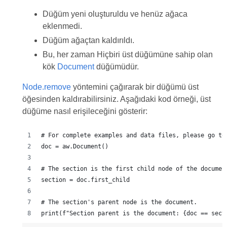
Düğüm yeni oluşturuldu ve henüz ağaca
eklenmedi.
Düğüm ağaçtan kaldırıldı.
Bu, her zaman Hiçbiri üst düğümüne sahip olan
kök
Document
düğümüdür.
Node.remove
yöntemini çağırarak bir düğümü üst
öğesinden kaldırabilirsiniz. Aşağıdaki kod örneği, üst
düğüme nasıl erişileceğini gösterir:
# For complete examples and data files, please go to
doc = aw.Document()
# The section is the first child node of the documen
section = doc.first_child
# The section's parent node is the document.
print(f"Section parent is the document: {doc == sect