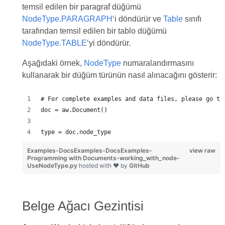
temsil edilen bir paragraf düğümü
NodeType.PARAGRAPH
‘i döndürür ve
Table
sınıfı
tarafından temsil edilen bir tablo düğümü
NodeType.TABLE
‘yi döndürür.
Aşağıdaki örnek,
NodeType
numaralandırmasını
kullanarak bir düğüm türünün nasıl alınacağını gösterir:
# For complete examples and data files, please go to
doc = aw.Document()
type = doc.node_type
Examples-DocsExamples-DocsExamples-
view raw
Programming with Documents-working_with_node-
UseNodeType.py
hosted with ❤ by
GitHub
Belge Ağacı Gezintisi