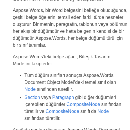
Aspose.Words, bir Word belgesini belleğe okuduğunda,
çeşitli belge öğelerini temsil eden farklı türde nesneler
oluşturur. Bir metnin, paragrafın, tablonun veya bölümün
her akışı bir düğümdür ve hatta belgenin kendisi de bir
düğümdür. Aspose.Words, her belge düğümü türü için
bir sınıf tanımlar.
Aspose.Words’teki belge ağacı, Bileşik Tasarım
Modelini takip eder:
Tüm düğüm sınıfları sonuçta Aspose.Words
Document Object Model’deki temel sınıf olan
Node
sınıfından türetilir.
Section
veya
Paragraph
gibi diğer düğümleri
içerebilen düğümler
CompositeNode
sınıfından
türetilir ve
CompositeNode
sınıfı da
Node
sınıfından türetilir.
Aşağıda verilen diyagram, Aspose.Words Document