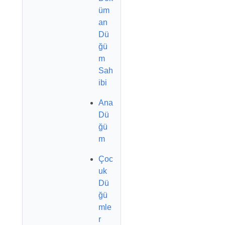
üm
an
Dü
ğü
m
Sah
ibi
Ana
Dü
ğü
m
Çoc
uk
Dü
ğü
mle
r