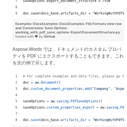
saveOptions.export_document_structure = True 
doc.save(docs_base.artifacts_dir + "WorkingWithPdfSa
Examples-DocsExamples-DocsExamples-File Formats
view raw
and Conversions-Save Options-
working_with_pdf_save_options-ExportDocumentStructure.py
hosted with ❤ by
GitHub
Aspose.Words では、ドキュメントのカスタム プロパ
ティを PDF にエクスポートすることもできます。これ
を次の例で示します。
# For complete examples and data files, please go to
doc
=
aw
.
Document
()
doc
.
custom_document_properties
.
add
(
"Company"
, 
"Aspos
saveOptions
=
aw
.
saving
.
PdfSaveOptions
()
saveOptions
.
custom_properties_export
=
aw
.
saving
.
Pdf
doc
.
save
(
docs_base
.
artifacts_dir
+
"WorkingWithPdfSa