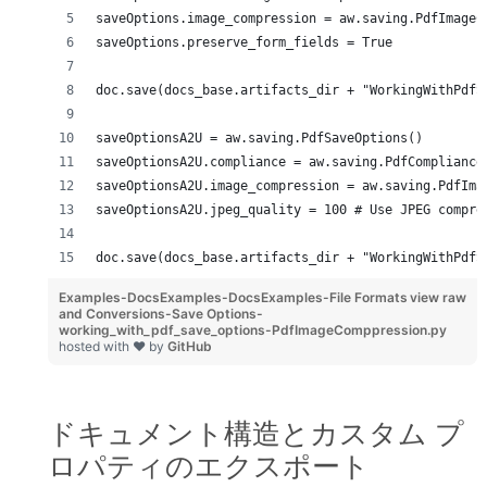
saveOptions.image_compression = aw.saving.PdfImageC
saveOptions.preserve_form_fields = True
doc.save(docs_base.artifacts_dir + "WorkingWithPdfS
saveOptionsA2U = aw.saving.PdfSaveOptions()
saveOptionsA2U.compliance = aw.saving.PdfCompliance
saveOptionsA2U.image_compression = aw.saving.PdfIma
saveOptionsA2U.jpeg_quality = 100 # Use JPEG compre
doc.save(docs_base.artifacts_dir + "WorkingWithPdfS
Examples-DocsExamples-DocsExamples-File Formats
view raw
and Conversions-Save Options-
working_with_pdf_save_options-PdfImageComppression.py
hosted with ❤ by
GitHub
ドキュメント構造とカスタム プ
ロパティのエクスポート