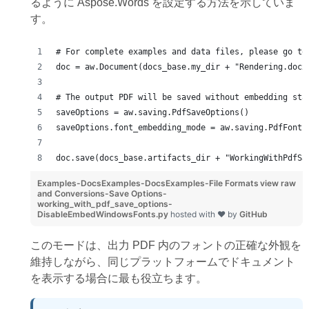
るように Aspose.Words を設定する方法を示していま
す。
# For complete examples and data files, please go to
doc = aw.Document(docs_base.my_dir + "Rendering.docx
# The output PDF will be saved without embedding sta
saveOptions = aw.saving.PdfSaveOptions()
saveOptions.font_embedding_mode = aw.saving.PdfFontE
doc.save(docs_base.artifacts_dir + "WorkingWithPdfSa
Examples-DocsExamples-DocsExamples-File Formats
view raw
and Conversions-Save Options-
working_with_pdf_save_options-
DisableEmbedWindowsFonts.py
hosted with ❤ by
GitHub
このモードは、出力 PDF 内のフォントの正確な外観を
維持しながら、同じプラットフォームでドキュメント
を表示する場合に最も役立ちます。