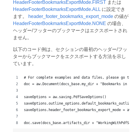
HeaderFooterBookmarksExportMode.FIRST
または
HeaderFooterBookmarksExportMode.ALL
に設定でき
ます。
header_footer_bookmarks_export_mode
の値が
HeaderFooterBookmarksExportMode.NONE
の場合、
ヘッダー/フッターのブックマークはエクスポートされ
ません。
以下のコード例は、セクションの最初のヘッダー/フッ
ターからブックマークをエクスポートする方法を示し
ています。
# For complete examples and data files, please go to
doc = aw.Document(docs_base.my_dir + "Bookmarks in h
saveOptions = aw.saving.PdfSaveOptions()
saveOptions.outline_options.default_bookmarks_outlin
saveOptions.header_footer_bookmarks_export_mode = aw
doc.save(docs_base.artifacts_dir + "WorkingWithPdfSa