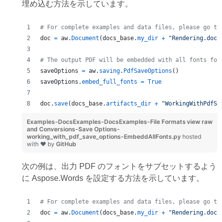
埋め込む方法を示しています。
# For complete examples and data files, please go to
doc
=
aw
.
Document
(
docs_base
.
my_dir
+
"Rendering.docx
# The output PDF will be embedded with all fonts fou
saveOptions
=
aw
.
saving
.
PdfSaveOptions
()
saveOptions
.
embed_full_fonts
=
True
doc
.
save
(
docs_base
.
artifacts_dir
+
"WorkingWithPdfSa
Examples-DocsExamples-DocsExamples-File Formats
view raw
and Conversions-Save Options-
working_with_pdf_save_options-EmbeddAllFonts.py
hosted
with ❤ by
GitHub
次の例は、出力 PDF のフォントをサブセットするよう
に Aspose.Words を設定する方法を示しています。
# For complete examples and data files, please go to
doc
=
aw
.
Document
(
docs_base
.
my_dir
+
"Rendering.docx