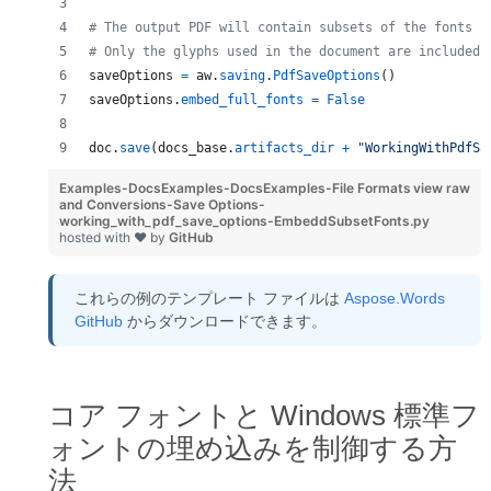
# The output PDF will contain subsets of the fonts i
# Only the glyphs used in the document are included 
saveOptions
=
aw
.
saving
.
PdfSaveOptions
()
saveOptions
.
embed_full_fonts
=
False
doc
.
save
(
docs_base
.
artifacts_dir
+
"WorkingWithPdfSa
Examples-DocsExamples-DocsExamples-File Formats
view raw
and Conversions-Save Options-
working_with_pdf_save_options-EmbeddSubsetFonts.py
hosted with ❤ by
GitHub
これらの例のテンプレート ファイルは
Aspose.Words
GitHub
からダウンロードできます。
コア フォントと Windows 標準フ
ォントの埋め込みを制御する方
法