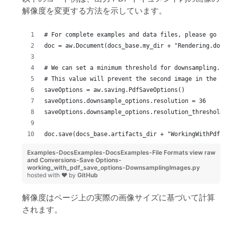
解像度を変更する方法を示しています。
# For complete examples and data files, please go t
doc = aw.Document(docs_base.my_dir + "Rendering.doc
# We can set a minimum threshold for downsampling.
# This value will prevent the second image in the i
saveOptions = aw.saving.PdfSaveOptions()
saveOptions.downsample_options.resolution = 36
saveOptions.downsample_options.resolution_threshold
doc.save(docs_base.artifacts_dir + "WorkingWithPdfS
Examples-DocsExamples-DocsExamples-File Formats
view raw
and Conversions-Save Options-
working_with_pdf_save_options-DownsamplingImages.py
hosted with ❤ by
GitHub
解像度はページ上の実際の画像サイズに基づいて計算
されます。