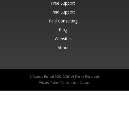
Free Support
Paid Support
Paid Consulting
Blog
Websites
About
© Aspose Pty Ltd 2001-2026.
All Rights Reserved.
Privacy Policy
Terms of use
Contact