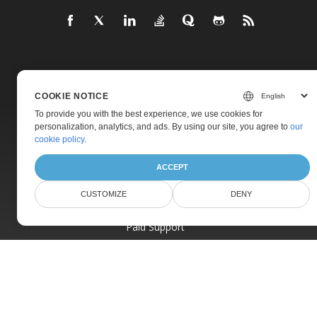
Home
Products
COOKIE NOTICE
To provide you with the best experience, we use cookies for
New Releases
personalization, analytics, and ads. By using our site, you agree to
our
Pricing
cookie policy
.
Docs
ACCEPT
Live Demos
CUSTOMIZE
DENY
Free Support
Paid Support
Paid Consulting
Blog
Websites
About