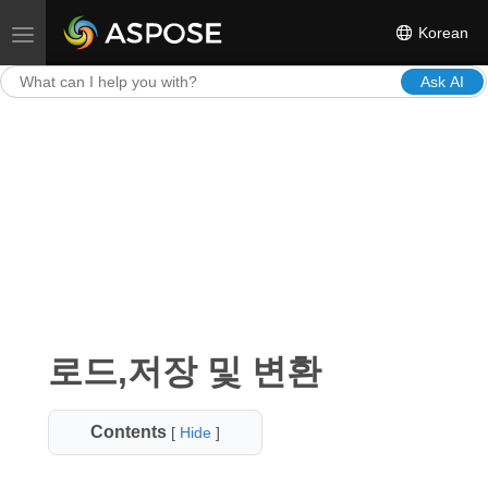
Korean
Toggle navigation
Ask AI
로드,저장 및 변환
Contents
[
Hide
]