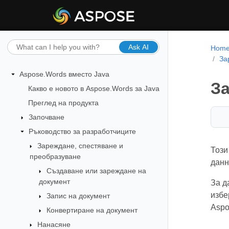
Ask AI
Hom
За
Aspose.Words вместо Java
За
Какво е новото в Aspose.Words за Java
Преглед на продукта
Започване
Ръководство за разработчиците
Зареждане, спестяване и
Този
преобразуване
данн
Създаване или зареждане на
документ
За д
избе
Запис на документ
Aspo
Конвертиране на документ
Нанасяне