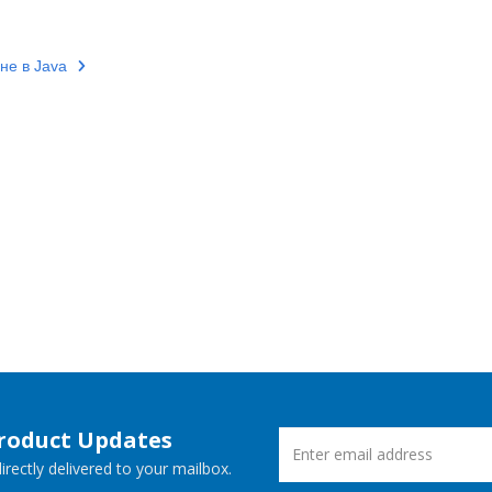
не в Java
Product Updates
rectly delivered to your mailbox.