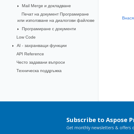
Mail Merge и докладване
Печат на документ Програмиране
Внася
или използване на диалогови файлове
Програмиране с документи
Low Code
AI - захранващи функции
API Reference
Често задавани въпроси
Техническа поддръжка
Subscribe to Aspose 
Get monthly newsletters & offers di