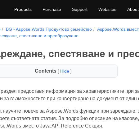
Products
Purchase
Support
Websites
About
e
BG - Aspose.Words Продуктово семейство
Aspose.Words вмест
реждане, спестяване и преобразуване
реждане, спестяване и пре
Contents
[
Hide
]
 раздел предоставя информация за характеристиките при за
и за възможностите при конвертиране на документ от един 
а научите повече за Aspose.Words функции при зареждане, 
рете съответната статия. За подробно описание на класове,
se.Words вместо Java API Reference Секция.