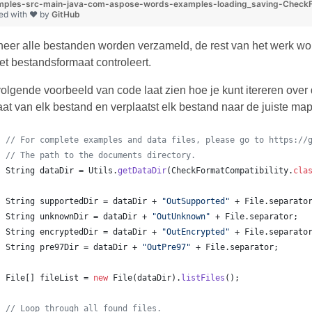
ples-src-main-java-com-aspose-words-examples-loading_saving-CheckForm
ed with ❤ by
GitHub
eer alle bestanden worden verzameld, de rest van het werk w
et bestandsformaat controleert.
olgende voorbeeld van code laat zien hoe je kunt itereren over 
at van elk bestand en verplaatst elk bestand naar de juiste map
// For complete examples and data files, please go to https://
// The path to the documents directory.
String
dataDir
 = 
Utils
.
getDataDir
(
CheckFormatCompatibility
.
cla
String
supportedDir
 = 
dataDir
 + 
"OutSupported"
 + 
File
.
separato
String
unknownDir
 = 
dataDir
 + 
"OutUnknown"
 + 
File
.
separator
;
String
encryptedDir
 = 
dataDir
 + 
"OutEncrypted"
 + 
File
.
separato
String
pre97Dir
 = 
dataDir
 + 
"OutPre97"
 + 
File
.
separator
;
File
[] 
fileList
 = 
new
File
(
dataDir
).
listFiles
();
// Loop through all found files.