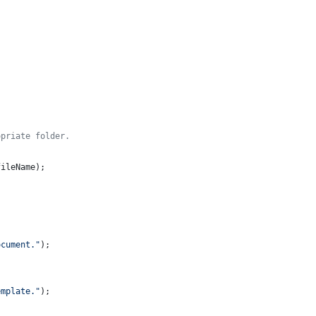
opriate folder.
fileName
);
ocument."
);
emplate."
);