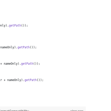
;
Only
).
getPath
());
 
nameOnly
).
getPath
());
 + 
nameOnly
).
getPath
());
ir
 + 
nameOnly
).
getPath
());
ormatCompatibility-
view raw