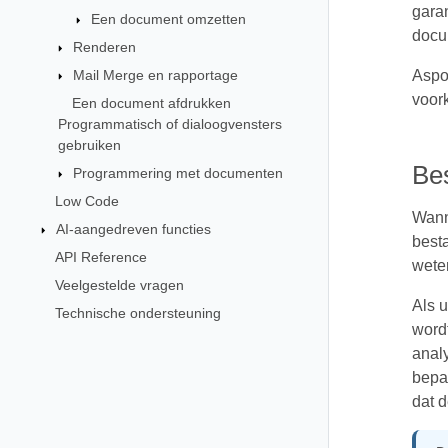
garan
Een document omzetten
docu
Renderen
Mail Merge en rapportage
Aspos
voork
Een document afdrukken
Programmatisch of dialoogvensters
gebruiken
Bes
Programmering met documenten
Low Code
Wann
AI-aangedreven functies
best
API Reference
wete
Veelgestelde vragen
Als 
Technische ondersteuning
word
anal
bepa
dat d