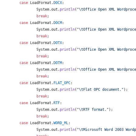
case
LoadFormat
.
DOCX
:
System
.
out
.
println
(
"
\t
Office Open XML Wordproc
break
;
case
LoadFormat
.
DOCM
:
System
.
out
.
println
(
"
\t
Office Open XML Wordproc
break
;
case
LoadFormat
.
DOTX
:
System
.
out
.
println
(
"
\t
Office Open XML Wordproc
break
;
case
LoadFormat
.
DOTM
:
System
.
out
.
println
(
"
\t
Office Open XML Wordproc
break
;
case
LoadFormat
.
FLAT_OPC
:
System
.
out
.
println
(
"
\t
Flat OPC document."
);
break
;
case
LoadFormat
.
RTF
:
System
.
out
.
println
(
"
\t
RTF format."
);
break
;
case
LoadFormat
.
WORD_ML
:
System
.
out
.
println
(
"
\t
Microsoft Word 2003 Word