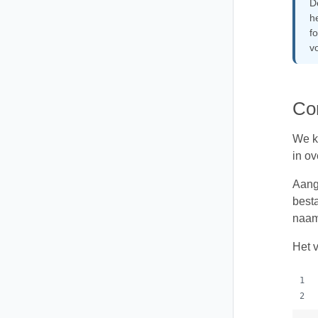
D
h
f
v
Con
We ku
in o
Aang
best
naam
Het v