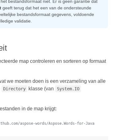
het bestandsformaat niet. Er is geen garantie dat
t
geeft terug dat het een van de ondersteunde
eltelijke bestandsformaat gegevens, voldoende
edige validatie.
eit
ecteerde map controleren en sorteren op formaat
at we moeten doen is een verzameling van alle
e
klasse (van
Directory
System.IO
estanden in de map krijgt:
ithub.com/aspose-words/Aspose.Words-for-Java