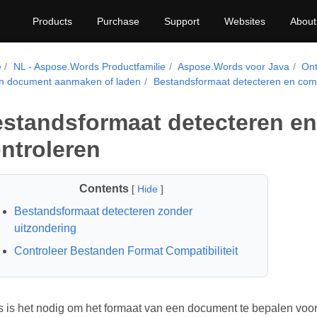
Products
Purchase
Support
Websites
About
e
NL - Aspose.Words Productfamilie
Aspose.Words voor Java
Ont
n document aanmaken of laden
Bestandsformaat detecteren en compat
standsformaat detecteren en 
ntroleren
Contents
[
Hide
]
Bestandsformaat detecteren zonder
uitzondering
Controleer Bestanden Format Compatibiliteit
 is het nodig om het formaat van een document te bepalen voor