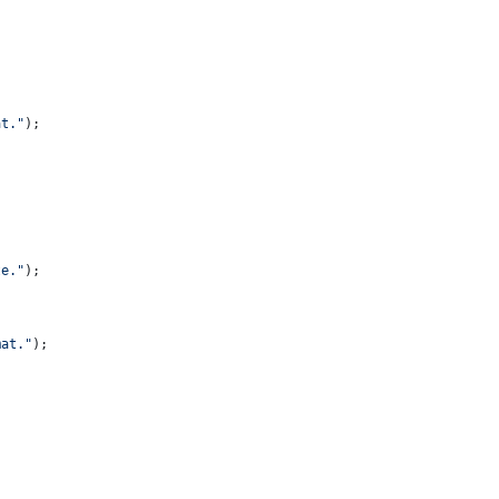
at."
);
te."
);
mat."
);