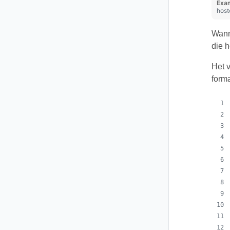
Exam
host
Wann
die h
Het v
forma