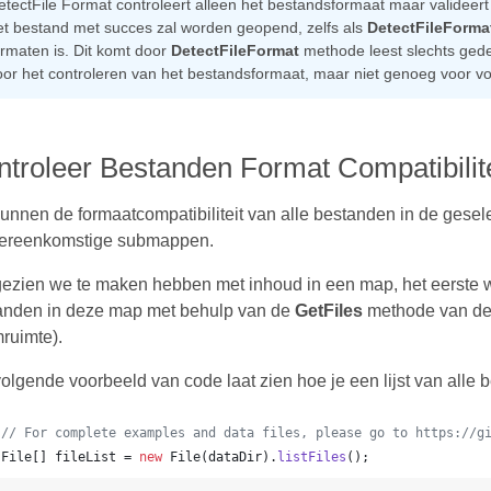
etectFile Format controleert alleen het bestandsformaat maar valideert 
et bestand met succes zal worden geopend, zelfs als
DetectFileForma
ormaten is. Dit komt door
DetectFileFormat
methode leest slechts gede
oor het controleren van het bestandsformaat, maar niet genoeg voor voll
troleer Bestanden Format Compatibilit
nnen de formaatcompatibiliteit van alle bestanden in de gesel
vereenkomstige submappen.
ezien we te maken hebben met inhoud in een map, het eerste w
anden in deze map met behulp van de
GetFiles
methode van d
ruimte).
olgende voorbeeld van code laat zien hoe je een lijst van alle b
// For complete examples and data files, please go to https://g
File
[] 
fileList
 = 
new
File
(
dataDir
).
listFiles
();