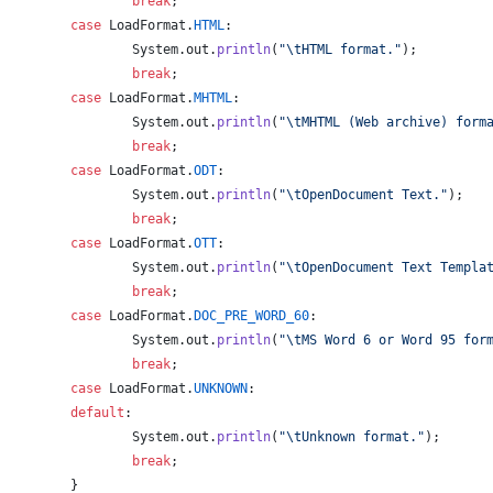
break
;
case
LoadFormat
.
HTML
:
System
.
out
.
println
(
"
\t
HTML format."
);
break
;
case
LoadFormat
.
MHTML
:
System
.
out
.
println
(
"
\t
MHTML (Web archive) form
break
;
case
LoadFormat
.
ODT
:
System
.
out
.
println
(
"
\t
OpenDocument Text."
);
break
;
case
LoadFormat
.
OTT
:
System
.
out
.
println
(
"
\t
OpenDocument Text Templa
break
;
case
LoadFormat
.
DOC_PRE_WORD_60
:
System
.
out
.
println
(
"
\t
MS Word 6 or Word 95 for
break
;
case
LoadFormat
.
UNKNOWN
:
default
:
System
.
out
.
println
(
"
\t
Unknown format."
);
break
;
	}