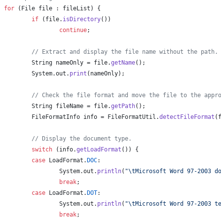
for
 (
File
file
 : 
fileList
) {
if
 (
file
.
isDirectory
())
continue
;
// Extract and display the file name without the path.
String
nameOnly
 = 
file
.
getName
();
System
.
out
.
print
(
nameOnly
);
// Check the file format and move the file to the appr
String
fileName
 = 
file
.
getPath
();
FileFormatInfo
info
 = 
FileFormatUtil
.
detectFileFormat
(
// Display the document type.
switch
 (
info
.
getLoadFormat
()) {
case
LoadFormat
.
DOC
:
System
.
out
.
println
(
"
\t
Microsoft Word 97-2003 d
break
;
case
LoadFormat
.
DOT
:
System
.
out
.
println
(
"
\t
Microsoft Word 97-2003 t
break
;