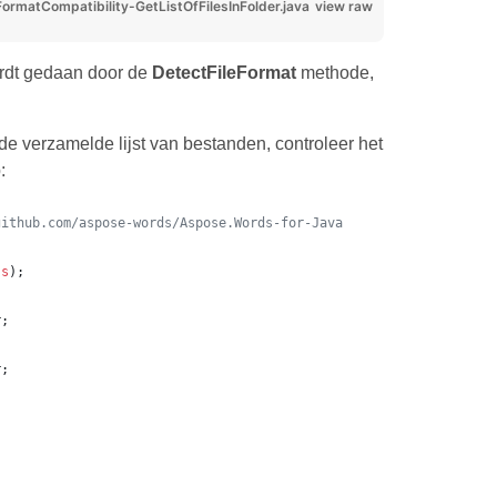
atCompatibility-GetListOfFilesInFolder.java
view raw
ordt gedaan door de
DetectFileFormat
methode,
de verzamelde lijst van bestanden, controleer het
:
github.com/aspose-words/Aspose.Words-for-Java
ss
);
r
;
r
;