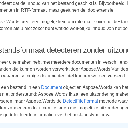
deert dat de inhoud van het bestand geschikt is. Bijvoorbeeld, 
menten in RTF-formaat, maar geeft hen de .doc extensie.
e.Words biedt een mogelijkheid om informatie over het bestand
omen als u niet zeker bent wat de werkelijke inhoud van het be
tandsformaat detecteren zonder uitzo
eer u te maken hebt met meerdere documenten in verschillend
anden die kunnen worden verwerkt door Aspose.Words Van degen
n waarom sommige documenten niet kunnen worden verwerkt.
u een bestand in een
Document
object en Aspose.Words kan het 
t niet ondersteund; Aspose.Words Ik zal een uitzondering maken
yseren, maar Aspose.Words de
DetectFileFormat
methode waarm
len zonder een document te laden met mogelijke uitzondering
e gedetecteerde informatie over het bestandstype bevat.