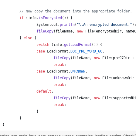
// Now copy the document into the appropriate folder.
if
 (
info
.
isEncrypted
()) {
System
.
out
.
println
(
"
\t
An encrypted document."
)
fileCopy
(
fileName
, 
new
File
(
encryptedDir
, 
name
	} 
else
 {
switch
 (
info
.
getLoadFormat
()) {
case
LoadFormat
.
DOC_PRE_WORD_60
:
fileCopy
(
fileName
, 
new
File
(
pre97Dir
 +
break
;
case
LoadFormat
.
UNKNOWN
:
fileCopy
(
fileName
, 
new
File
(
unknownDir
break
;
default
:
fileCopy
(
fileName
, 
new
File
(
supportedD
break
;
		}
	}
}
mples-src-main-java-com-aspose-words-examples-loading_saving-CheckF