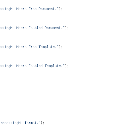
essingML Macro-Free Document."
);
essingML Macro-Enabled Document."
);
essingML Macro-Free Template."
);
essingML Macro-Enabled Template."
);
processingML format."
);