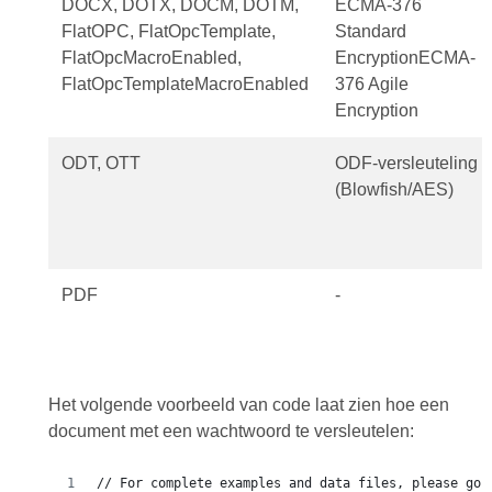
DOCX, DOTX, DOCM, DOTM,
ECMA-376
FlatOPC, FlatOpcTemplate,
Standard
FlatOpcMacroEnabled,
EncryptionECMA-
FlatOpcTemplateMacroEnabled
376 Agile
Encryption
ODT, OTT
ODF-versleuteling
(Blowfish/AES)
PDF
-
Het volgende voorbeeld van code laat zien hoe een
document met een wachtwoord te versleutelen: