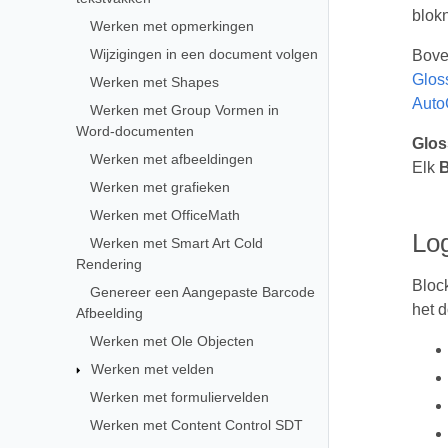
blok
Werken met opmerkingen
Wijzigingen in een document volgen
Bove
Glos
Werken met Shapes
Auto
Werken met Group Vormen in
Word-documenten
Glo
Werken met afbeeldingen
Elk
B
Werken met grafieken
Werken met OfficeMath
Lo
Werken met Smart Art Cold
Rendering
Bloc
Genereer een Aangepaste Barcode
het 
Afbeelding
Werken met Ole Objecten
Werken met velden
Werken met formuliervelden
Werken met Content Control SDT