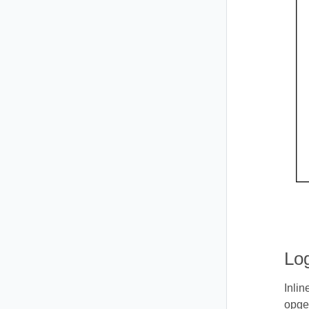
Log
Inli
opge