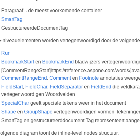
Paragraaf .. de meest voorkomende container
SmartTag
GestructureerdeDocumentTag
ne-niveauelementen worden vertegenwoordigd door de volgende
Run
BookmarkStart
en
BookmarkEnd
bladwijzers vertegenwoordig
[CommentRangeStart]https://reference.aspone.com/words/jav
CommentRangeEnd
,
Comment
en
Footnote
annotaties weerg
FieldStart
,
FieldChar
,
FieldSeparator
en
FieldEnd
die veldkara
vertegenwoordigen Woordvelden
SpecialChar
geeft speciale tekens weer in het document
Shape
en
GroupShape
vertegenwoordigen vormen, tekeningen,
SmartTag en gestructureerddocument Tag representeert aang
olgende diagram toont de inline-level nodes structuur.