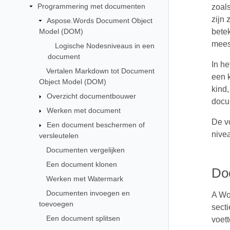
Programmering met documenten
zoals
zijn 
Aspose.Words Document Object
Model (DOM)
bete
mees
Logische Nodesniveaus in een
document
In he
Vertalen Markdown tot Document
een k
Object Model (DOM)
kind,
Overzicht documentbouwer
docu
Werken met document
De v
Een document beschermen of
nive
versleutelen
Documenten vergelijken
Een document klonen
Do
Werken met Watermark
Documenten invoegen en
A Wo
toevoegen
secti
Een document splitsen
voett