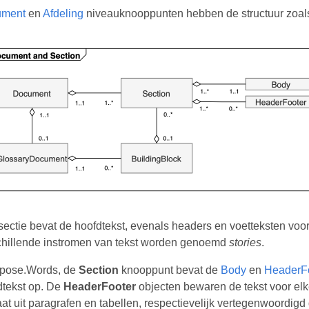
ument
en
Afdeling
niveauknooppunten hebben de structuur zoal
ectie bevat de hoofdtekst, evenals headers en voetteksten voor
chillende instromen van tekst worden genoemd
stories
.
spose.Words, de
Section
knooppunt bevat de
Body
en
HeaderF
dtekst op. De
HeaderFooter
objecten bewaren de tekst voor elke
at uit paragrafen en tabellen, respectievelijk vertegenwoordigd