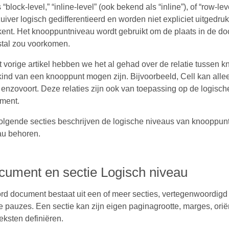
 “block-level,” “inline-level” (ook bekend als “inline”), of “ro
zuiver logisch gedifferentieerd en worden niet expliciet uitged
kent. Het knooppuntniveau wordt gebruikt om de plaats in de 
tal zou voorkomen.
t vorige artikel hebben we het al gehad over de relatie tussen k
ind van een knooppunt mogen zijn. Bijvoorbeeld, Cell kan allee
 enzovoort. Deze relaties zijn ook van toepassing op de logisc
ment.
olgende secties beschrijven de logische niveaus van knooppunt
au behoren.
cument en sectie Logisch niveau
rd document bestaat uit een of meer secties, vertegenwoordigd
e pauzes. Een sectie kan zijn eigen paginagrootte, marges, ori
eksten definiëren.