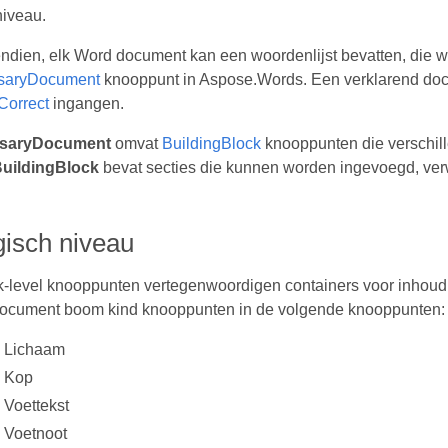
niveau.
ndien, elk Word document kan een woordenlijst bevatten, die 
saryDocument
knooppunt in Aspose.Words. Een verklarend do
Correct
ingangen.
ssaryDocument
omvat
BuildingBlock
knooppunten die verschil
uildingBlock
bevat secties die kunnen worden ingevoegd, ver
gisch niveau
k-level knooppunten vertegenwoordigen containers voor inhoud
document boom kind knooppunten in de volgende knooppunten:
Lichaam
Kop
Voettekst
Voetnoot