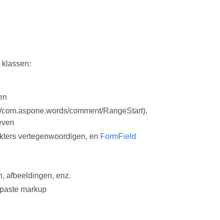
 klassen:
en
a/com.aspone.words/comment/RangeStart),
even
kters vertegenwoordigen, en
FormField
 afbeeldingen, enz.
epaste markup