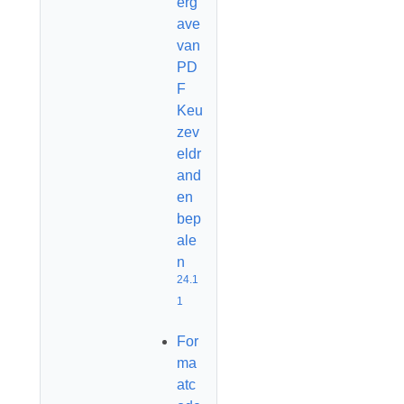
erg
ave
van
PD
F
Keu
zev
eldr
and
en
bep
ale
n
24.1
1
For
ma
atc