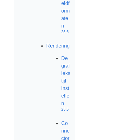
eldf
orm
ate
n
25.6
Rendering
De
graf
ieks
tijl
inst
elle
n
25.5
Co
nne
ctor