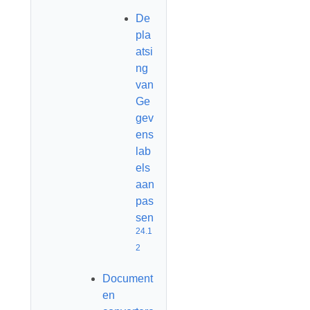
De
pla
atsi
ng
van
Ge
gev
ens
lab
els
aan
pas
sen
24.1
2
Document
en