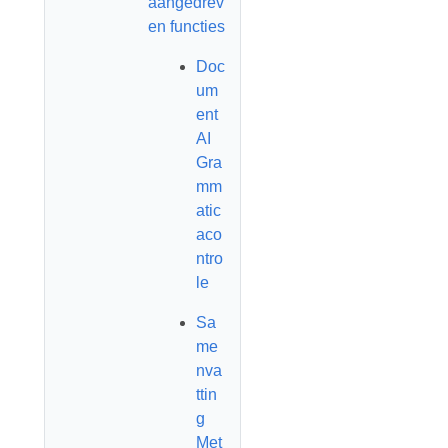
aangedrev
en functies
Doc
um
ent
AI
Gra
mm
atic
aco
ntro
le
Sa
me
nva
ttin
g
Met