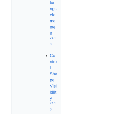
turi
ngs
ele
me
nte
n
24.1
0
Co
ntro
l
Sha
pe
Visi
bilit
y
24.1
0