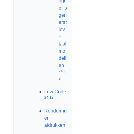
ogl
e ’ s
gen
erat
iev
e
taal
mo
dell
en
24.1
2
Low Code
24.12
Rendering
en
afdrukken