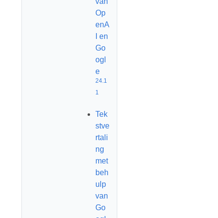
van
Op
enA
I en
Go
ogl
e
24.1
1
Tek
stve
rtali
ng
met
beh
ulp
van
Go