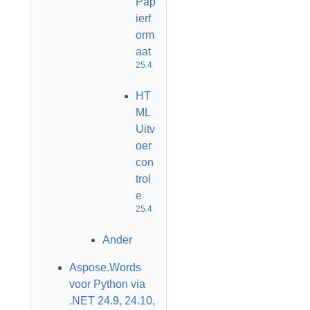
Pap
ierf
orm
aat
25.4
HT
ML
Uitv
oer
con
trol
e
25.4
Ander
Aspose.Words
voor Python via
.NET 24.9, 24.10,