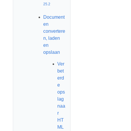
25.2
Document
en
convertere
n, laden
en
opslaan
Ver
bet
erd
e
ops
lag
naa
r
HT
ML