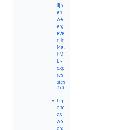
lijn
en
we
erg
eve
n in
Mat
hM
L -
exp
res
sies
25.6
Leg
end
es
we
erg