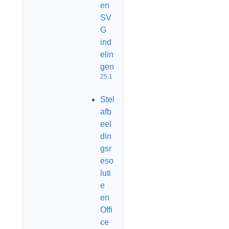
en
SV
G
ind
elin
gen
25.1
Stel
afb
eel
din
gsr
eso
luti
e
en
Offi
ce