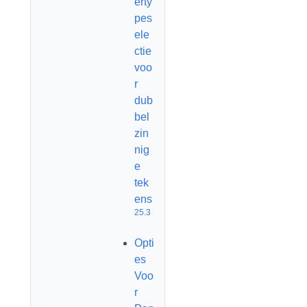
erty
pes
ele
ctie
voo
r
dub
bel
zin
nig
e
tek
ens
25.3
Opti
es
Voo
r