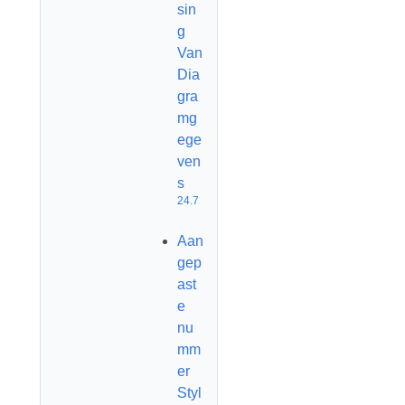
sin
g
Van
Dia
gra
mg
ege
ven
s
24.7
Aan
gep
ast
e
nu
mm
er
Styl