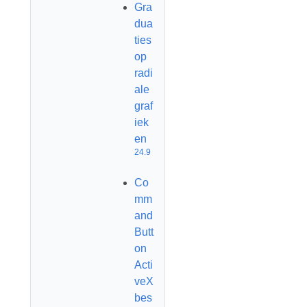
Gra
dua
ties
op
radi
ale
graf
iek
en
24.9
Co
mm
and
Butt
on
Acti
veX
bes