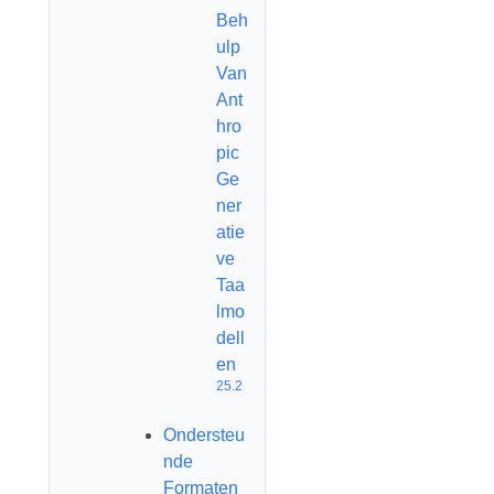
Beh
ulp
Van
Ant
hro
pic
Ge
ner
atie
ve
Taa
lmo
dell
en
25.2
Ondersteu
nde
Formaten