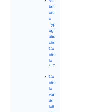
Ver
bet
erd
e
Typ
ogr
afis
che
Co
ntro
le
25.2
Co
ntro
le
van
de
lett