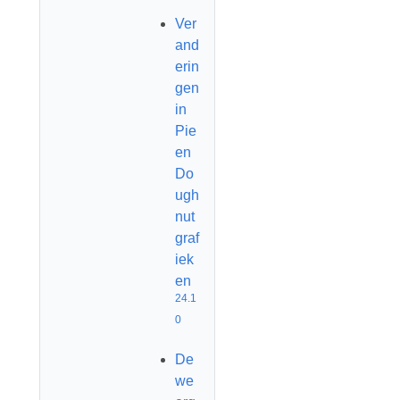
Ver
and
erin
gen
in
Pie
en
Do
ugh
nut
graf
iek
en
24.1
0
De
we