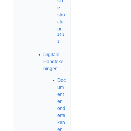
sch
e
stru
ctu
ur
24.1
1
Digitale
Handteke
ningen
Doc
um
ent
en
ond
erte
ken
en