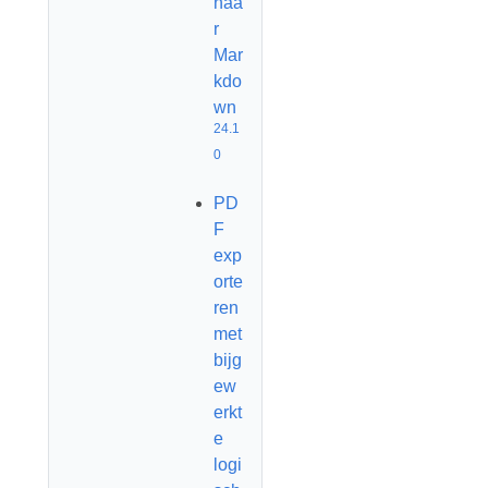
naa
r
Mar
kdo
wn
24.1
0
PD
F
exp
orte
ren
met
bijg
ew
erkt
e
logi