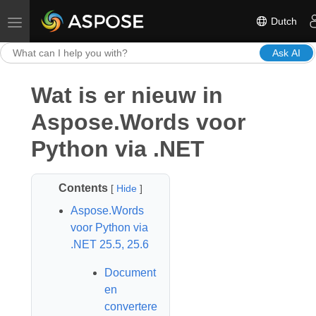
Dutch
Toggle navigation
Ask AI
Wat is er nieuw in
Aspose.Words voor
Python via .NET
Contents
[
Hide
]
Aspose.Words
voor Python via
.NET 25.5, 25.6
Document
en
convertere