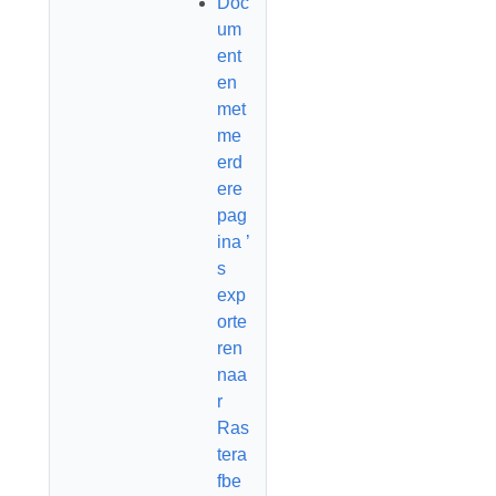
Doc
um
ent
en
met
me
erd
ere
pag
ina ’
s
exp
orte
ren
naa
r
Ras
tera
fbe