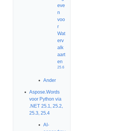
eve
n
voo
r
Wat
erv
alk
aart
en
25.6
Ander
Aspose.Words
voor Python via
.NET 25.1, 25.2,
25.3, 25.4
AI-