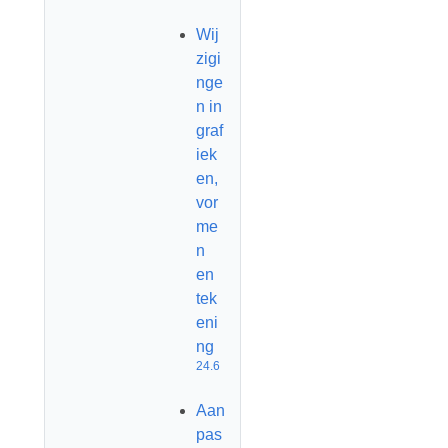
Wij
zigi
nge
n in
graf
iek
en,
vor
me
n
en
tek
eni
ng
24.6
Aan
pas