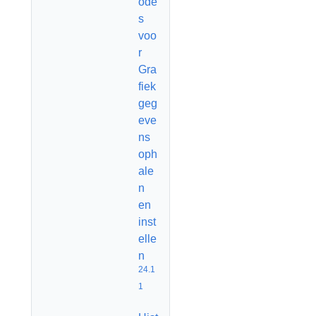
ode
s
voo
r
Gra
fiek
geg
eve
ns
oph
ale
n
en
inst
elle
n
24.1
1