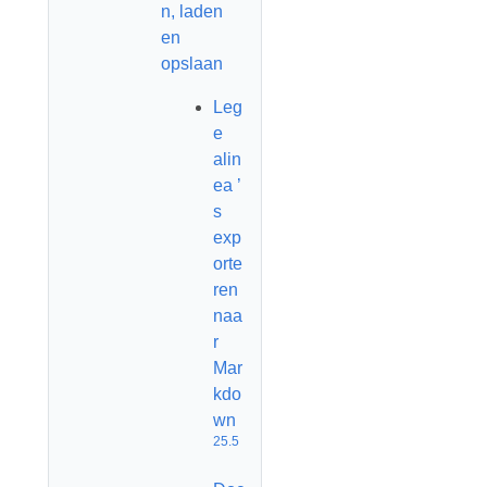
n, laden
en
opslaan
Leg
e
alin
ea ’
s
exp
orte
ren
naa
r
Mar
kdo
wn
25.5