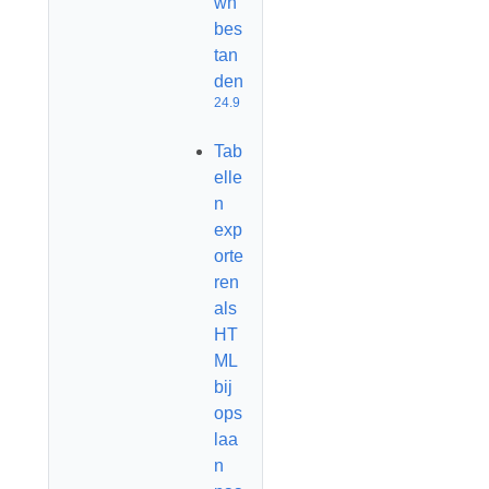
wn
bes
tan
den
24.9
Tab
elle
n
exp
orte
ren
als
HT
ML
bij
ops
laa
n