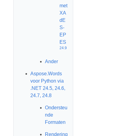
met
XA
dE
S-
EP
ES
24.9
Ander
Aspose.Words
voor Python via
.NET 24.5, 24.6,
24.7, 24.8
Ondersteu
nde
Formaten
Rendering