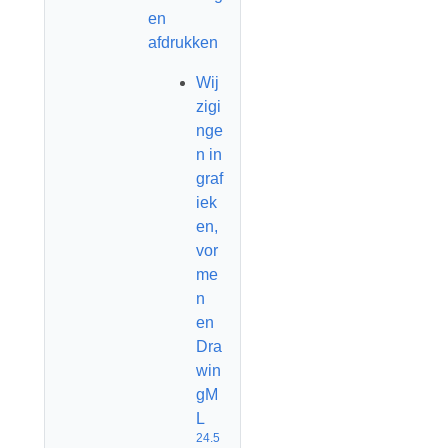
en
afdrukken
Wij
zigi
nge
n in
graf
iek
en,
vor
me
n
en
Dra
win
gM
L
24.5