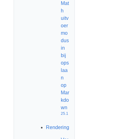
Mat
h
uitv
oer
mo
dus
in
bij
ops
laa
n
op
Mar
kdo
wn
25.1
Rendering