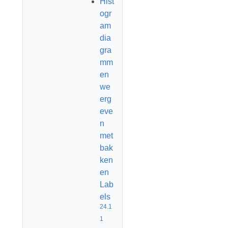
Hist
ogr
am
dia
gra
mm
en
we
erg
eve
n
met
bak
ken
en
Lab
els
24.1
1