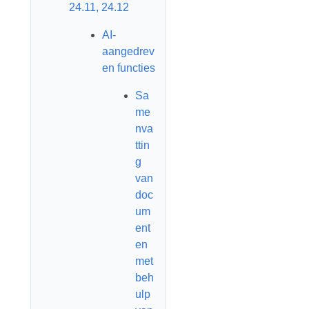
24.11, 24.12
AI-
aangedrev
en functies
Sa
me
nva
ttin
g
van
doc
um
ent
en
met
beh
ulp