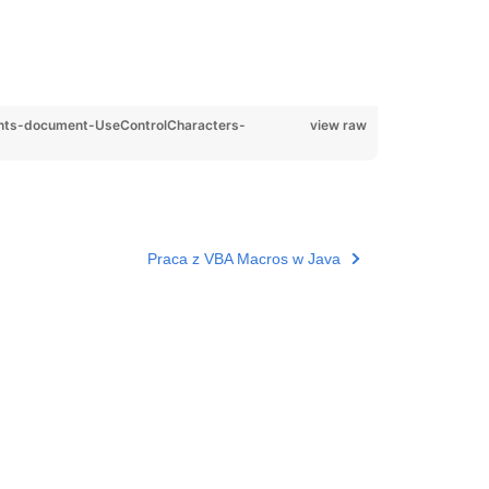
ts-document-UseControlCharacters-
view raw
Praca z VBA Macros w Java