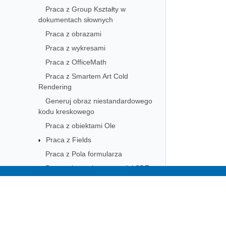
Praca z Group Kształty w
dokumentach słownych
Praca z obrazami
Praca z wykresami
Praca z OfficeMath
Praca z Smartem Art Cold
Rendering
Generuj obraz niestandardowego
kodu kreskowego
Praca z obiektami Ole
Praca z Fields
Praca z Pola formularza
Praca z kontrolą zawartości SDT
Praca z znakami kontrolnymi
Subscribe to Aspose 
Współpraca z VBA Macros
Get monthly newsletters & offers di
Praca z Markdown Cechy
Praca z dokumentem tekstowym