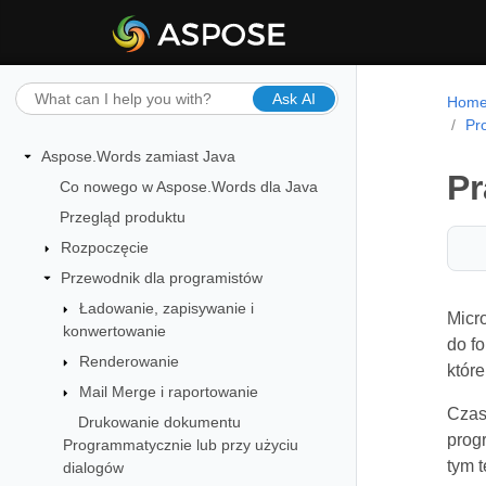
Ask AI
Hom
Pr
Aspose.Words zamiast Java
Pr
Co nowego w Aspose.Words dla Java
Przegląd produktu
Rozpoczęcie
Przewodnik dla programistów
Ładowanie, zapisywanie i
Micr
konwertowanie
do fo
Renderowanie
któr
Mail Merge i raportowanie
Czas
Drukowanie dokumentu
prog
Programmatycznie lub przy użyciu
tym 
dialogów