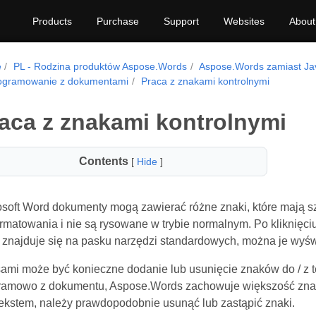
Products
Purchase
Support
Websites
About
e
PL - Rodzina produktów Aspose.Words
Aspose.Words zamiast Ja
ogramowanie z dokumentami
Praca z znakami kontrolnymi
aca z znakami kontrolnymi
Contents
[
Hide
]
osoft Word dokumenty mogą zawierać różne znaki, które mają 
rmatowania i nie są rysowane w trybie normalnym. Po kliknięciu
e znajduje się na pasku narzędzi standardowych, można je wyświ
ami może być konieczne dodanie lub usunięcie znaków do / z te
ramowo z dokumentu, Aspose.Words zachowuje większość znakó
tekstem, należy prawdopodobnie usunąć lub zastąpić znaki.