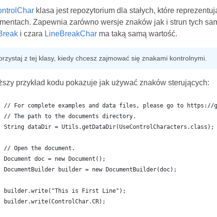
ntrolChar
klasa jest repozytorium dla stałych, które reprezentu
mentach. Zapewnia zarówno wersje znaków jak i strun tych sam
Break
i czara
LineBreakChar
ma taką samą wartość.
orzystaj z tej klasy, kiedy chcesz zajmować się znakami kontrolnymi.
ższy przykład kodu pokazuje jak używać znaków sterujących:
// For complete examples and data files, please go to https://
// The path to the documents directory.
String dataDir = Utils.getDataDir(UseControlCharacters.class);
// Open the document.
Document doc = new Document();
DocumentBuilder builder = new DocumentBuilder(doc);
builder.write("This is First Line");
builder.write(ControlChar.CR);