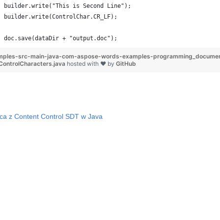
builder.write("This is Second Line");
builder.write(ControlChar.CR_LF);
doc.save(dataDir + "output.doc");
mples-src-main-java-com-aspose-words-examples-programming_documen
ontrolCharacters.java
hosted with ❤ by
GitHub
ca z Content Control SDT w Java