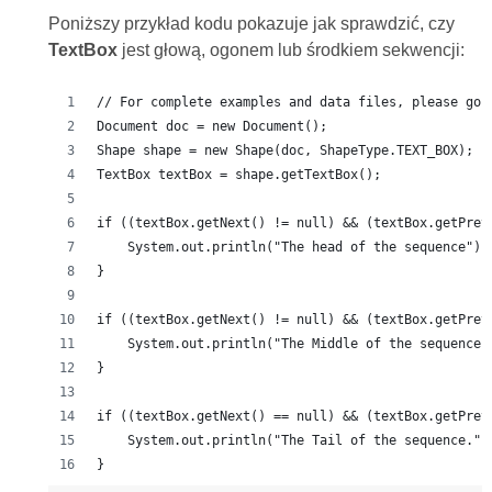
Poniższy przykład kodu pokazuje jak sprawdzić, czy
TextBox
jest głową, ogonem lub środkiem sekwencji:
// For complete examples and data files, please go 
Document doc = new Document();
Shape shape = new Shape(doc, ShapeType.TEXT_BOX);
TextBox textBox = shape.getTextBox();
if ((textBox.getNext() != null) && (textBox.getPrev
    System.out.println("The head of the sequence");
}
if ((textBox.getNext() != null) && (textBox.getPrev
    System.out.println("The Middle of the sequence.
}
if ((textBox.getNext() == null) && (textBox.getPrev
    System.out.println("The Tail of the sequence.")
}