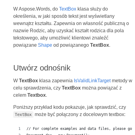
W Aspose.Words, do
TextBox
klasa służy do
określenia, w jaki sposób tekst jest wyświetlany
wewnątrz kształtu. Zapewnia on własność publiczną o
nazwie Rodzic, aby uzyskać kształt rodzica dla pola
tekstowego, aby umożliwić klientowi znaleźć
powiązane
Shape
od powiązanego
TextBox
.
Utwórz odnośnik
W
TextBox
klasa zapewnia
IsValidLinkTarget
metody w
celu sprawdzenia, czy
TextBox
można powiązać z
celem
Textbox
.
Poniższy przykład kodu pokazuje, jak sprawdzić, czy
może być połączony z docelowym textbox:
TextBox
// For complete examples and data files, please go 