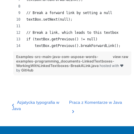
// Break a forward link by setting a null
textBox.setNext(null);
// Break a link, which leads to this textbox
if (textBox.getPrevious() != null)
    textBox.getPrevious().breakForwardLink();
Examples-src-main-java-com-aspose-words-
view raw
examples-programming_documents-LinkedTextboxes-
WorkingWithLinkedTextboxes-BreakALink.java
hosted with ❤
by
GitHub
Azjatycka typografia w
Praca z Komentarze w Java
Java