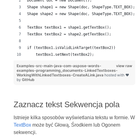
Document doc = new Document();
Shape shape1 = new Shape(doc, ShapeType.TEXT_BOX);
Shape shape2 = new Shape(doc, ShapeType.TEXT_BOX);
TextBox textBox1 = shape1.getTextBox();
TextBox textBox2 = shape2.getTextBox();
if (textBox1.isValidLinkTarget(textBox2))
    textBox1.setNext(textBox2);
Examples-src-main-java-com-aspose-words-
view raw
examples-programming_documents-LinkedTextboxes-
WorkingWithLinkedTextboxes-CreateALink.java
hosted with ❤
by
GitHub
Zaznacz tekst Sekwencja pola
Istnieje kilka sposobów wyświetlania tekstu w formie. W
TextBox
może być Głową, Środkiem lub Ogonem
sekwencji.