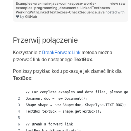
Examples-src-main-java-com-aspose-words-
view raw
examples-programming_documents-LinkedTextboxes-
WorkingWithLinkedTextboxes-CheckSequence.java
hosted with
❤ by
GitHub
Przerwij połączenie
Korzystanie z
BreakForwardLink
metoda można
przerwać link do następnego
TextBox
.
Poniższy przykład kodu pokazuje jak złamać link dla
TextBox
:
// For complete examples and data files, please go 
Document doc = new Document();
Shape shape = new Shape(doc, ShapeType.TEXT_BOX);
TextBox textBox = shape.getTextBox();
// Break a forward link
textBox.breakForwardLink();