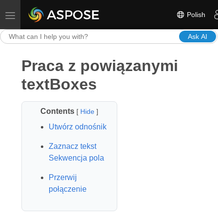
Polish
Toggle navigation
Ask AI
Praca z powiązanymi
textBoxes
Contents
[
Hide
]
Utwórz odnośnik
Zaznacz tekst
Sekwencja pola
Przerwij
połączenie