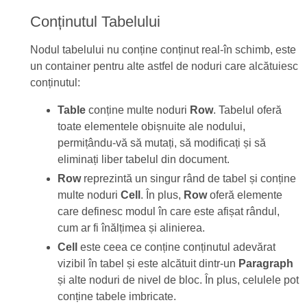
Conținutul Tabelului
Nodul tabelului nu conține conținut real-în schimb, este
un container pentru alte astfel de noduri care alcătuiesc
conținutul:
Table
conține multe noduri
Row
. Tabelul oferă
toate elementele obișnuite ale nodului,
permițându-vă să mutați, să modificați și să
eliminați liber tabelul din document.
Row
reprezintă un singur rând de tabel și conține
multe noduri
Cell
. În plus,
Row
oferă elemente
care definesc modul în care este afișat rândul,
cum ar fi înălțimea și alinierea.
Cell
este ceea ce conține conținutul adevărat
vizibil în tabel și este alcătuit dintr-un
Paragraph
și alte noduri de nivel de bloc. În plus, celulele pot
conține tabele imbricate.