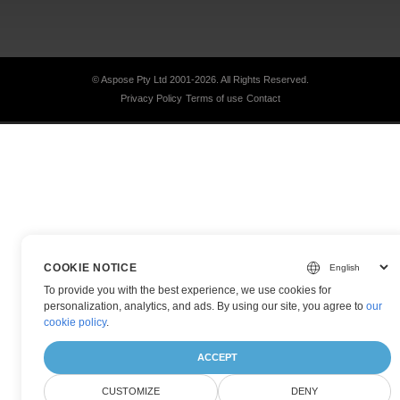
© Aspose Pty Ltd 2001-2026.
All Rights Reserved.
Privacy Policy
Terms of use
Contact
COOKIE NOTICE
To provide you with the best experience, we use cookies for
personalization, analytics, and ads. By using our site, you agree to
our
cookie policy
.
ACCEPT
CUSTOMIZE
DENY