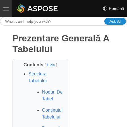
Română
Toggle navigation
Ask AI
Prezentare Generală A
Tabelului
Contents
[
Hide
]
Structura
Tabelului
Noduri De
Tabel
Conținutul
Tabelului