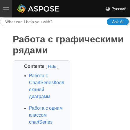
Русский
Toggle navigation
Ask AI
Работа с графическими
рядами
Contents
[
Hide
]
Работа с
ChartSeriesКолл
екцией
диаграмм
Работа с одним
классом
chartSeries