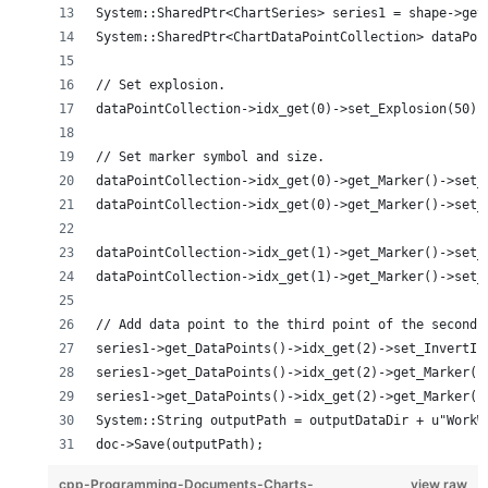
System::SharedPtr<ChartSeries> series1 = shape->get
System::SharedPtr<ChartDataPointCollection> dataPoi
// Set explosion.
dataPointCollection->idx_get(0)->set_Explosion(50);
// Set marker symbol and size.
dataPointCollection->idx_get(0)->get_Marker()->set_
dataPointCollection->idx_get(0)->get_Marker()->set_
dataPointCollection->idx_get(1)->get_Marker()->set_
dataPointCollection->idx_get(1)->get_Marker()->set_
// Add data point to the third point of the second 
series1->get_DataPoints()->idx_get(2)->set_InvertIf
series1->get_DataPoints()->idx_get(2)->get_Marker()
series1->get_DataPoints()->idx_get(2)->get_Marker()
System::String outputPath = outputDataDir + u"WorkW
doc->Save(outputPath);
cpp-Programming-Documents-Charts-
view raw