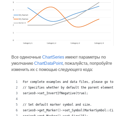
Все одиночные
ChartSeries
имеют параметры по
умолчанию
ChartDataPoint
, пожалуйста, попробуйте
изменить их с помощью следующего кода:
For complete examples and data files, please go to 
// Specifies whether by default the parent element 
series0->set_InvertIfNegative(true);
// Set default marker symbol and size.
series0->get_Marker()->set_Symbol(MarkerSymbol::Cir
series0->get_Marker()->set_Size(15);