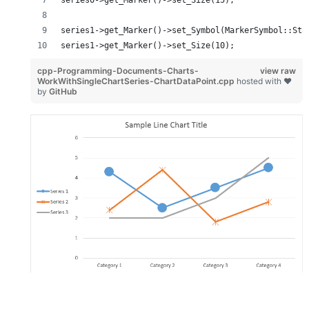
series1->get_Marker()->set_Symbol(MarkerSymbol::Sta
series1->get_Marker()->set_Size(10);
cpp-Programming-Documents-Charts-
view raw
WorkWithSingleChartSeries-ChartDataPoint.cpp
hosted with ❤
by
GitHub