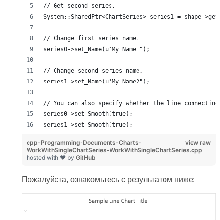
// Get second series.
System::SharedPtr<ChartSeries> series1 = shape->get
// Change first series name.
series0->set_Name(u"My Name1");
// Change second series name.
series1->set_Name(u"My Name2");
// You can also specify whether the line connecting
series0->set_Smooth(true);
series1->set_Smooth(true);
cpp-Programming-Documents-Charts-
view raw
WorkWithSingleChartSeries-WorkWithSingleChartSeries.cpp
hosted with ❤ by
GitHub
Пожалуйста, ознакомьтесь с результатом ниже: