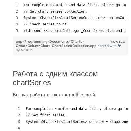
For complete examples and data files, please go to h
// Get chart series collection.
System::SharedPtr<ChartSeriesCollection> seriesColl 
// Check series count.
std::cout << seriesColl->get_Count() << std::endl;
cpp-Programming-Documents-Charts-
view raw
CreateColumnChart-ChartSeriesCollection.cpp
hosted with ❤
by
GitHub
Работа с одним классом
chartSeries
Вот как работать с конкретной серией:
For complete examples and data files, please go to 
// Get first series.
System::SharedPtr<ChartSeries> series0 = shape->get