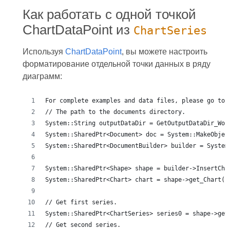
Как работать с одной точкой
ChartDataPoint из
ChartSeries
Используя
ChartDataPoint
, вы можете настроить
форматирование отдельной точки данных в ряду
диаграмм:
For complete examples and data files, please go to 
// The path to the documents directory.
System::String outputDataDir = GetOutputDataDir_Wor
System::SharedPtr<Document> doc = System::MakeObjec
System::SharedPtr<DocumentBuilder> builder = System
System::SharedPtr<Shape> shape = builder->InsertCha
System::SharedPtr<Chart> chart = shape->get_Chart()
// Get first series.
System::SharedPtr<ChartSeries> series0 = shape->get
// Get second series.