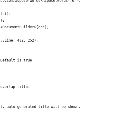
hub.com/aspose-words/Aspose.Words-for-C
rts();
();
t<DocumentBuilder>(doc);
e::Line, 432, 252);
 Default is true.
 overlap title.
xt, auto generated title will be shown.