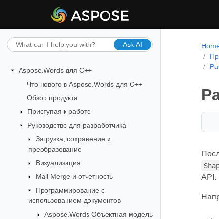
Ask AI
Hom
Пр
Ра
Aspose.Words для C++
Что нового в Aspose.Words для C++
Ра
Обзор продукта
Приступая к работе
Руководство для разработчика
Загрузка, сохранение и
преобразование
Посл
Визуализация
Sha
Mail Merge и отчетность
API.
Программирование с
Напр
использованием документов
Aspose.Words Объектная модель