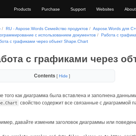
Products
Purchase
Support
Websites
About
e
RU - Aspose.Words Семейство продуктов
Aspose.Words для C
ограммирование с использованием документов
Работа с график
бота с графиками через объект Shape.Chart
бота с графиками через об
Contents
[
Hide
]
е того как диаграмма была вставлена и заполнена данными
свойство содержит все связанные с диаграммой 
pe.Chart
имер, давайте изменим заголовок диаграммы или поведен