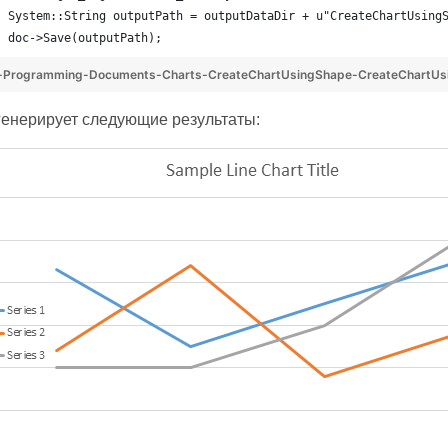
System::String outputPath = outputDataDir + u"CreateChartUsing
doc->Save(outputPath);
-Programming-Documents-Charts-CreateChartUsingShape-CreateChartUs
генерирует следующие результаты: