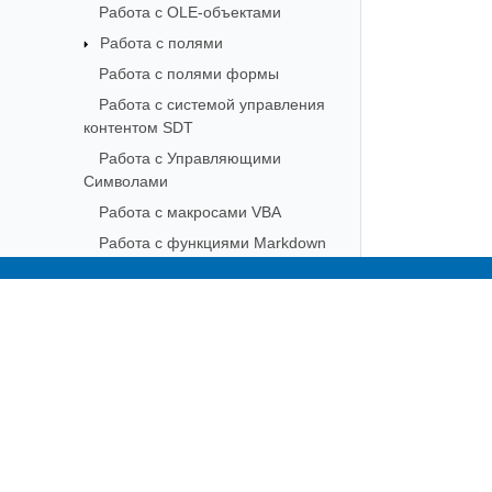
Работа с OLE-объектами
Работа с полями
Работа с полями формы
Работа с системой управления
контентом SDT
Работа с Управляющими
Символами
Работа с макросами VBA
Работа с функциями Markdown
Работа с текстовым документом
Low Code
Subscribe to Aspose 
AI -функциональные возможности
Get monthly newsletters & offers di
API Reference
Часто задаваемые вопросы
Техническая поддержка