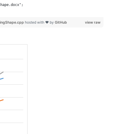
Shape.docx";
ingShape.cpp
hosted with ❤ by
GitHub
view raw