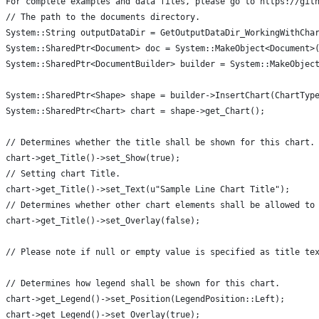
For complete examples and data files, please go to https://git
// The path to the documents directory.
System::String outputDataDir = GetOutputDataDir_WorkingWithCha
System::SharedPtr<Document> doc = System::MakeObject<Document>
System::SharedPtr<DocumentBuilder> builder = System::MakeObjec
System::SharedPtr<Shape> shape = builder->InsertChart(ChartTyp
System::SharedPtr<Chart> chart = shape->get_Chart();
// Determines whether the title shall be shown for this chart.
chart->get_Title()->set_Show(true);
// Setting chart Title.
chart->get_Title()->set_Text(u"Sample Line Chart Title");
// Determines whether other chart elements shall be allowed to
chart->get_Title()->set_Overlay(false);
// Please note if null or empty value is specified as title te
// Determines how legend shall be shown for this chart.
chart->get_Legend()->set_Position(LegendPosition::Left);
chart->get_Legend()->set_Overlay(true);