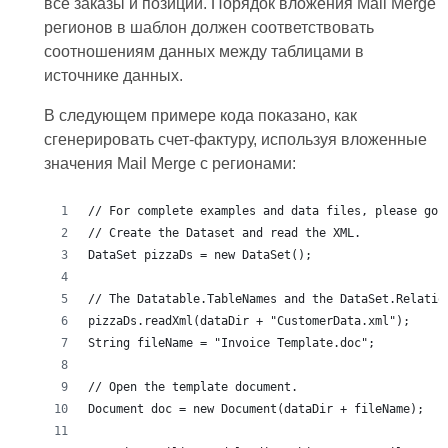
все заказы и позиции. Порядок вложения Mail Merge
регионов в шаблон должен соответствовать
соотношениям данных между таблицами в
источнике данных.
В следующем примере кода показано, как
сгенерировать счет-фактуру, используя вложенные
значения Mail Merge с регионами:
// For complete examples and data files, please go 
// Create the Dataset and read the XML.
DataSet pizzaDs = new DataSet();
// The Datatable.TableNames and the DataSet.Relatio
pizzaDs.readXml(dataDir + "CustomerData.xml");
String fileName = "Invoice Template.doc";
// Open the template document.
Document doc = new Document(dataDir + fileName);