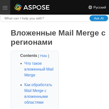
Русский
Toggle navigation
Ask AI
Вложенные Mail Merge с
регионами
Contents
[
Hide
]
Что такое
вложенный Mail
Merge
Как обработать
Mail Merge с
вложенными
областями