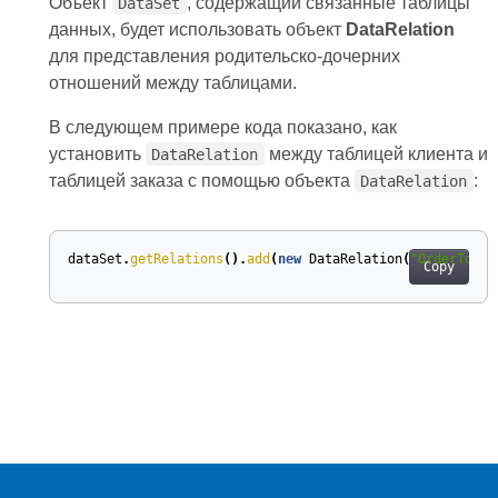
Объект
, содержащий связанные таблицы
DataSet
данных, будет использовать объект
DataRelation
для представления родительско-дочерних
отношений между таблицами.
В следующем примере кода показано, как
установить
между таблицей клиента и
DataRelation
таблицей заказа с помощью объекта
:
DataRelation
dataSet
.
getRelations
().
add
(
new
DataRelation
(
"OrderToIte
Copy