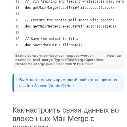
// Trim trailing and leading whitespaces mail merge
doc.getMailMerge().setTrimWhitespaces(false);
// Execute the nested mail merge with regions.
doc.getMailMerge().executeWithRegions(pizzaDs);
// Save the output to file.
doc.save(dataDir + fileName);
Examples-src-main-java-com-aspose-words-
view raw
examples-mail_merge-TypesofMailMergeOperations-
NestedMailMerge.java
hosted with ❤ by
GitHub
Вы можете скачать примерный файл этого примера
с сайта
Aspose.Words GitHub
.
Как настроить связи данных во
вложенных Mail Merge с
регионами