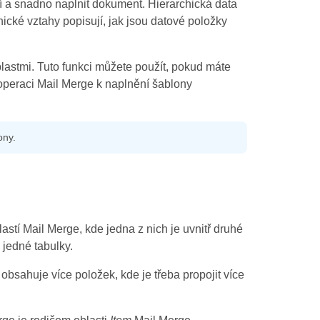
í a snadno naplnit dokument. Hierarchická data
cké vztahy popisují, jak jsou datové položky
astmi. Tuto funkci můžete použít, pokud máte
 operaci Mail Merge k naplnění šablony
ony.
tí Mail Merge, kde jedna z nich je uvnitř druhé
 jedné tabulky.
bsahuje více položek, kde je třeba propojit více