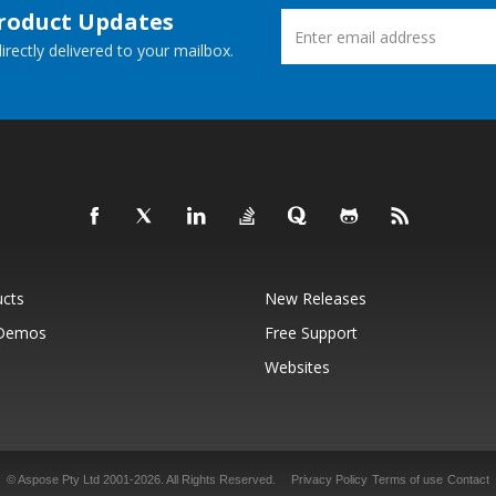
Product Updates
rectly delivered to your mailbox.
ucts
New Releases
 Demos
Free Support
Websites
© Aspose Pty Ltd 2001-2026.
All Rights Reserved.
Privacy Policy
Terms of use
Contact