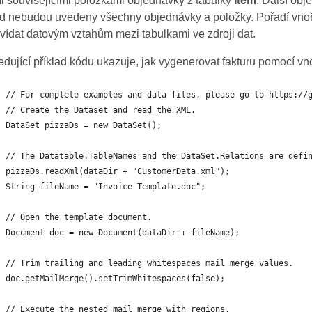
i souvisejícími položkami objednávky z tabulky
Item
. Další obj
d nebudou uvedeny všechny objednávky a položky. Pořadí vnoře
vídat datovým vztahům mezi tabulkami ve zdroji dat.
dující příklad kódu ukazuje, jak vygenerovat fakturu pomocí v
// For complete examples and data files, please go to https://
// Create the Dataset and read the XML.
DataSet pizzaDs = new DataSet();
// The Datatable.TableNames and the DataSet.Relations are defi
pizzaDs.readXml(dataDir + "CustomerData.xml");
String fileName = "Invoice Template.doc";
// Open the template document.
Document doc = new Document(dataDir + fileName);
// Trim trailing and leading whitespaces mail merge values.
doc.getMailMerge().setTrimWhitespaces(false);
// Execute the nested mail merge with regions.