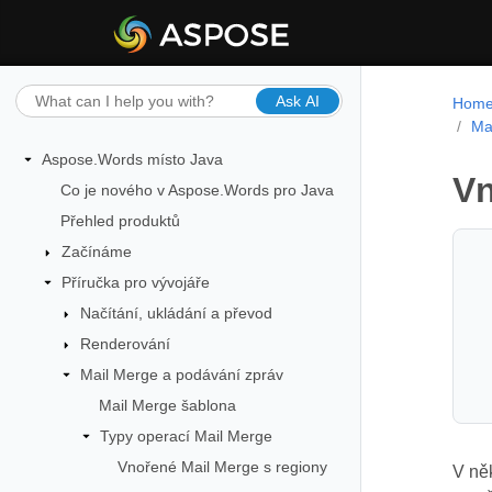
Ask AI
Hom
Ma
Aspose.Words místo Java
Vn
Co je nového v Aspose.Words pro Java
Přehled produktů
Začínáme
Příručka pro vývojáře
Načítání, ukládání a převod
Renderování
Mail Merge a podávání zpráv
Mail Merge šablona
Typy operací Mail Merge
Vnořené Mail Merge s regiony
V ně