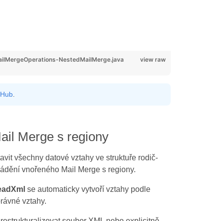
lMergeOperations-NestedMailMerge.java
view raw
tHub
.
Mail Merge s regiony
avit všechny datové vztahy ve struktuře rodič-
ovádění vnořeného Mail Merge s regiony.
eadXml
se automaticky vytvoří vztahy podle
právné vztahy.
estrukturalizovat soubor XML nebo explicitně