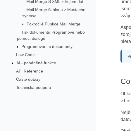
Mail Merge S XML zdrojem dat
umožň
jsou 
Mail Merge šablona z Mustache
vzáje
syntaxe
Pokročilé Funkce Mail Merge
Aspo
Tisk dokumentu Programově nebo
zdroj
pomocí dialogů
hiera
Programování s dokumenty
Low Code
V
AI - poháněné funkce
API Reference
Časté dotazy
Co
Technická podpora
Oblas
v hie
Nejbě
datov