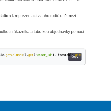
lation
k reprezentaci vztahu rodič-dítě mezi
bulkou zákazníka a tabulkou objednávky pomocí
ble
.
getColumns
().
get
(
"Order_Id"
),
itemTable
.
getColumns
().
get
(
"Or
Copy