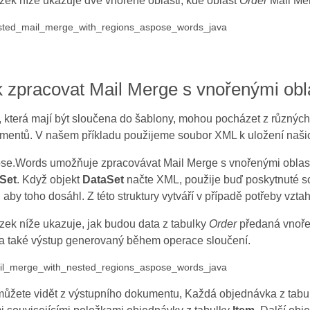
zek níže ukazuje dvě vnořené oblasti, kde oblast
Order
Mail Mer
k zpracovat Mail Merge s vnořenými ob
, která mají být sloučena do šablony, mohou pocházet z různýc
mentů. V našem příkladu použijeme soubor XML k uložení našich
se.Words umožňuje zpracovávat Mail Merge s vnořenými oblas
Set
. Když objekt
DataSet
načte XML, použije buď poskytnuté sc
aby toho dosáhl. Z této struktury vytváří v případě potřeby vzta
zek níže ukazuje, jak budou data z tabulky
Order
předaná vnoře
a také výstup generovaný během operace sloučení.
můžete vidět z výstupního dokumentu, Každá objednávka z tabu