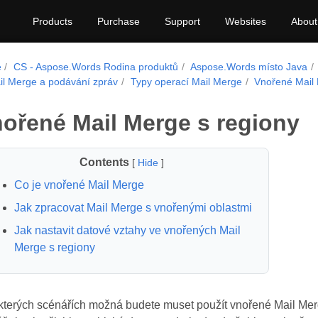
Products
Purchase
Support
Websites
About
e
CS - Aspose.Words Rodina produktů
Aspose.Words místo Java
il Merge a podávání zpráv
Typy operací Mail Merge
Vnořené Mail 
ořené Mail Merge s regiony
Contents
[
Hide
]
Co je vnořené Mail Merge
Jak zpracovat Mail Merge s vnořenými oblastmi
Jak nastavit datové vztahy ve vnořených Mail
Merge s regiony
kterých scénářích možná budete muset použít vnořené Mail Merge