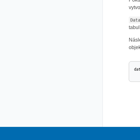
vytvo
Dat
tabu
Násle
obje
da