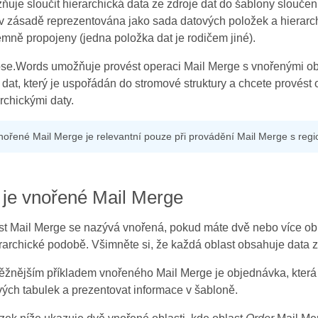
uje sloučit hierarchická data ze zdroje dat do šablony sloučen
v zásadě reprezentována jako sada datových položek a hierarchi
mně propojeny (jedna položka dat je rodičem jiné).
se.Words umožňuje provést operaci Mail Merge s vnořenými obl
 dat, který je uspořádán do stromové struktury a chcete provést
rchickými daty.
nořené Mail Merge je relevantní pouze při provádění Mail Merge s regi
 je vnořené Mail Merge
t Mail Merge se nazývá vnořená, pokud máte dvě nebo více oblas
rarchické podobě. Všimněte si, že každá oblast obsahuje data z
žnějším příkladem vnořeného Mail Merge je objednávka, která o
ých tabulek a prezentovat informace v šabloně.