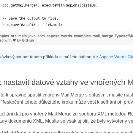
doc.getMailMerge().executeWithRegions(pizzaDs);
// Save the output to file.
doc.save(dataDir + fileName);
mples-src-main-java-com-aspose-words-examples-mail_merge-TypesofMai
ed with ❤ by
GitHub
kázkový soubor tohoto příkladu si můžete stáhnout z
Aspose.Words Gi
 nastavit datové vztahy ve vnořených 
e-li správně spustit vnořený Mail Merge s oblastmi, musíte nast
 Přeskočení tohoto důležitého kroku může vést k selhání při pr
načítání dat pro vnořený Mail Merge ze souboru XML metodou
R
tury dokumentu XML. Musíte se však ujistit, že byly vytvořeny s
d Mail Merge nefunguje podle očekávání, možná budete muset r