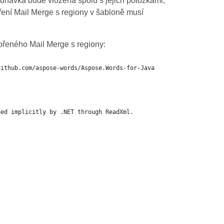
ednávka bude vložena spolu s jejich položkami,
ní Mail Merge s regiony v šabloně musí
nořeného Mail Merge s regiony:
github.com/aspose-words/Aspose.Words-for-Java
ned implicitly by .NET through ReadXml.