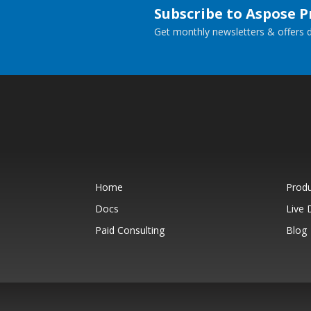
Subscribe to Aspose 
Get monthly newsletters & offers di
Home
Prod
Docs
Live
Paid Consulting
Blog