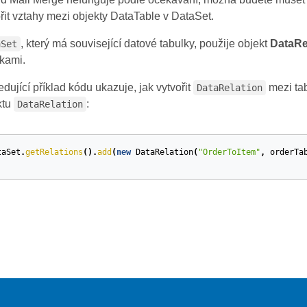
řit vztahy mezi objekty DataTable v DataSet.
, který má související datové tabulky, použije objekt
DataRe
aSet
lkami.
dující příklad kódu ukazuje, jak vytvořit
mezi ta
DataRelation
ktu
:
DataRelation
taSet
.
getRelations
().
add
(
new
DataRelation
(
"OrderToItem"
,
orderTa