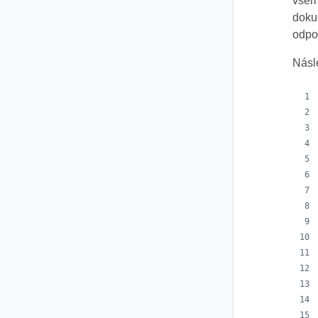
všem
doku
odpo
Násle