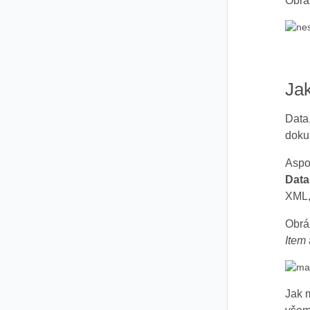
Obrá
Ja
Data
doku
Aspo
Data
XML, 
Obrá
Item
Jak 