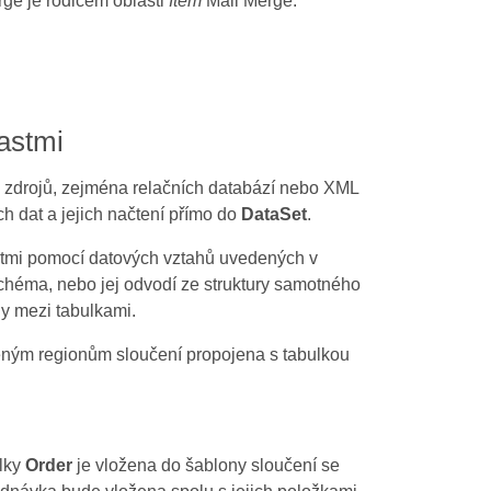
ge je rodičem oblasti
Item
Mail Merge.
lastmi
h zdrojů, zejména relačních databází nebo XML
 dat a jejich načtení přímo do
DataSet
.
tmi pomocí datových vztahů uvedených v
héma, nebo jej odvodí ze struktury samotného
hy mezi tabulkami.
ným regionům sloučení propojena s tabulkou
lky
Order
je vložena do šablony sloučení se