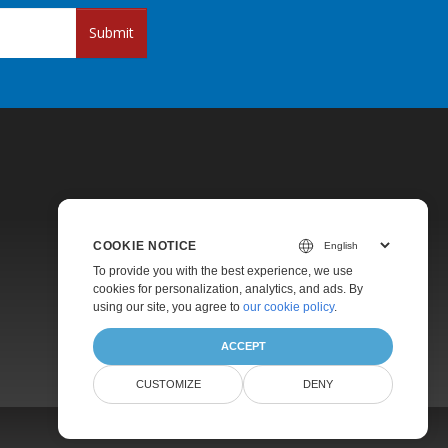
Submit
COOKIE NOTICE
Pricing
To provide you with the best experience, we use
cookies for personalization, analytics, and ads. By
Paid Support
using our site, you agree to
our cookie policy
.
About
ACCEPT
CUSTOMIZE
DENY