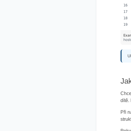
Exa
host
U
Jak
Chcet
dítě.
Při 
struk
Poku