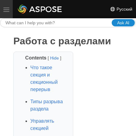
Русский
Toggle navigation
Ask AI
Работа с разделами
Contents
[
Hide
]
Что такое
секция и
секционный
перерыв
Типы разрыва
раздела
Управлять
секцией