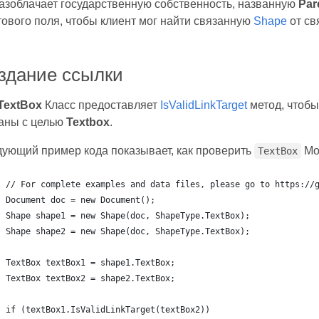
азоблачает государственную собственность, названную
Par
тового поля, чтобы клиент мог найти связанную
Shape
от св
здание ссылки
TextBox
Класс предоставляет
IsValidLinkTarget
метод, чтобы
аны с целью
Textbox
.
ующий пример кода показывает, как проверить
Мо
TextBox
// For complete examples and data files, please go to https://
Document doc = new Document();
Shape shape1 = new Shape(doc, ShapeType.TextBox);
Shape shape2 = new Shape(doc, ShapeType.TextBox);
TextBox textBox1 = shape1.TextBox;
TextBox textBox2 = shape2.TextBox;
if (textBox1.IsValidLinkTarget(textBox2))