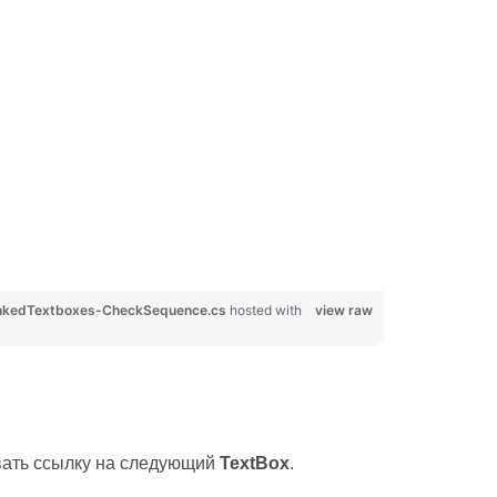
nkedTextboxes-CheckSequence.cs
hosted with
view raw
вать ссылку на следующий
TextBox
.