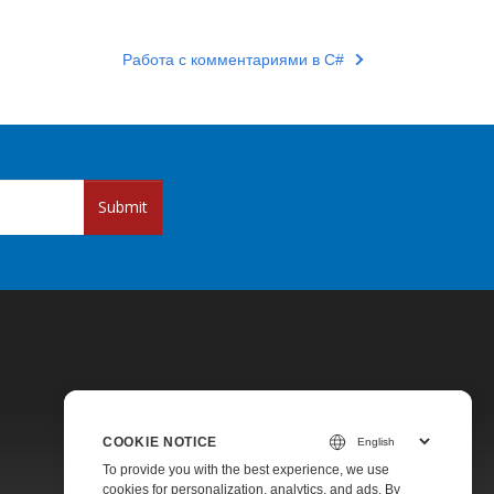
Работа с комментариями в C#
Submit
COOKIE NOTICE
Pricing
To provide you with the best experience, we use
cookies for personalization, analytics, and ads. By