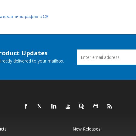
атская типография в C#
Product Updates
rectly delivered to your mailbox.
ucts
New Releases