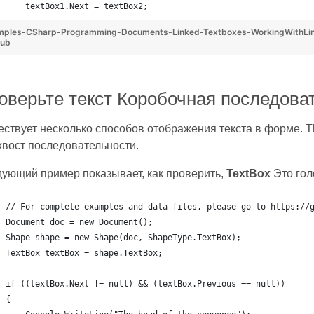
    textBox1.Next = textBox2;
mples-CSharp-Programming-Documents-Linked-Textboxes-WorkingWithLin
Hub
оверьте текст Коробочная последова
ствует несколько способов отображения текста в форме. 
хвост последовательности.
ующий пример показывает, как проверить,
TextBox
Это гол
// For complete examples and data files, please go to https://
Document doc = new Document();
Shape shape = new Shape(doc, ShapeType.TextBox);
TextBox textBox = shape.TextBox;
if ((textBox.Next != null) && (textBox.Previous == null))
{