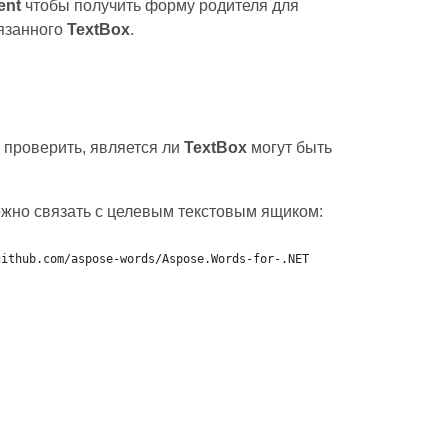
ent
чтобы получить форму родителя для
язанного
TextBox
.
 проверить, является ли
TextBox
могут быть
жно связать с целевым текстовым ящиком:
github.com/aspose-words/Aspose.Words-for-.NET