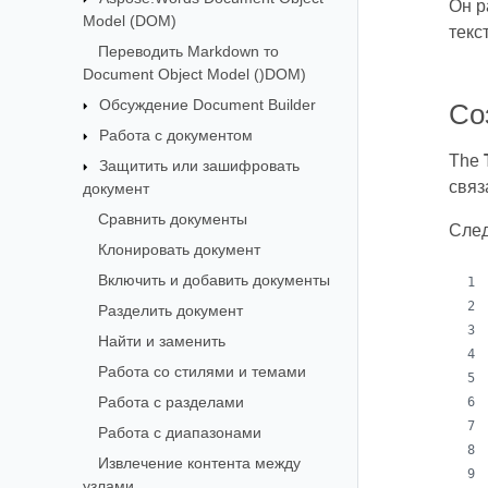
Он р
Model (DOM)
текс
Переводить Markdown то
Document Object Model ()DOM)
Обсуждение Document Builder
Со
Работа с документом
The
Защитить или зашифровать
связ
документ
Сравнить документы
След
Клонировать документ
Включить и добавить документы
Разделить документ
Найти и заменить
Работа со стилями и темами
Работа с разделами
Работа с диапазонами
Извлечение контента между
узлами