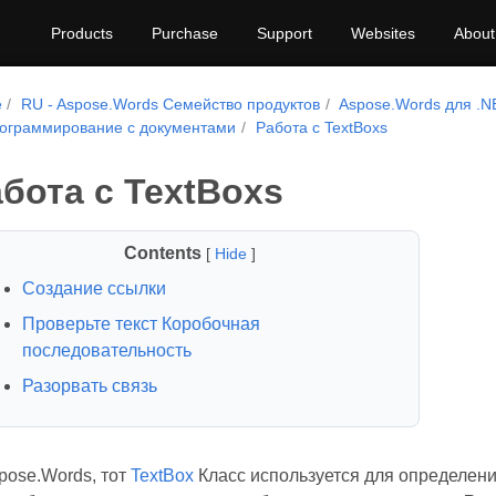
Products
Purchase
Support
Websites
About
e
RU - Aspose.Words Семейство продуктов
Aspose.Words для .N
ограммирование с документами
Работа с TextBoxs
бота с TextBoxs
Contents
[
Hide
]
Создание ссылки
Проверьте текст Коробочная
последовательность
Разорвать связь
pose.Words, тот
TextBox
Класс используется для определения