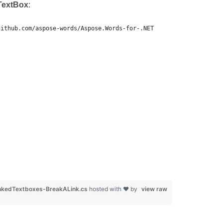
TextBox
:
github.com/aspose-words/Aspose.Words-for-.NET
kedTextboxes-BreakALink.cs
hosted with ❤ by
view raw