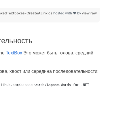
kedTextboxes-CreateALink.cs
hosted with ❤ by
view raw
тельность
The
TextBox
Это может быть голова, средний
ова, хвост или середина последовательности:
github.com/aspose-words/Aspose.Words-for-.NET