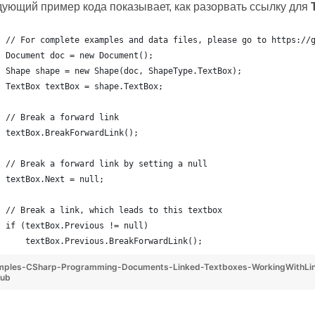
ующий пример кода показывает, как разорвать ссылку для
// For complete examples and data files, please go to https://
Document doc = new Document();
Shape shape = new Shape(doc, ShapeType.TextBox);
TextBox textBox = shape.TextBox;
// Break a forward link
textBox.BreakForwardLink();
// Break a forward link by setting a null
textBox.Next = null;
// Break a link, which leads to this textbox
if (textBox.Previous != null)
    textBox.Previous.BreakForwardLink();
mples-CSharp-Programming-Documents-Linked-Textboxes-WorkingWithLin
Hub