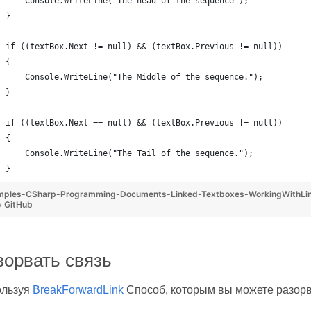
    Console.WriteLine("The head of the sequence");
}
if ((textBox.Next != null) && (textBox.Previous != null))
{
    Console.WriteLine("The Middle of the sequence.");
}
if ((textBox.Next == null) && (textBox.Previous != null))
{
    Console.WriteLine("The Tail of the sequence.");
}
mples-CSharp-Programming-Documents-Linked-Textboxes-WorkingWithLi
y
GitHub
зорвать связь
ользуя
BreakForwardLink
Способ, которым вы можете разор