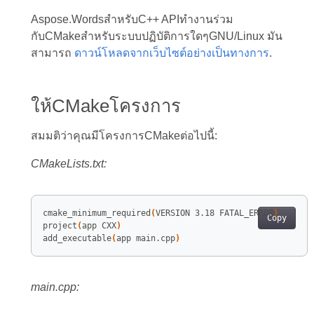
Aspose.WordsสำหรับC++ APIทำงานร่วม
กับCMakeสำหรับระบบปฏิบัติการใดๆGNU/Linux มัน
สามารถ
ดาวน์โหลดจากเว็บไซต์อย่างเป็นทางการ
.
ให้CMakeโครงการ
สมมติว่าคุณมีโครงการCMakeต่อไปนี้:
CMakeLists.txt:
cmake_minimum_required
(
VERSION 3.18 FATAL_ERROR
)
Copy
project
(
app CXX
)
add_executable
(
app main.cpp
)
main.cpp: