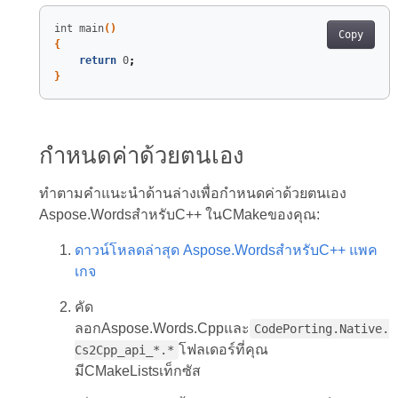
int 
main
()
Copy
{
return
 0
;
}
กำหนดค่าด้วยตนเอง
ทำตามคำแนะนำด้านล่างเพื่อกำหนดค่าด้วยตนเอง
Aspose.WordsสำหรับC++ ในCMakeของคุณ:
ดาวน์โหลดล่าสุด Aspose.WordsสำหรับC++ แพค
เกจ
คัด
ลอกAspose.Words.Cppและ
CodePorting.Native.
โฟลเดอร์ที่คุณ
Cs2Cpp_api_*.*
มีCMakeListsเท็กซัส