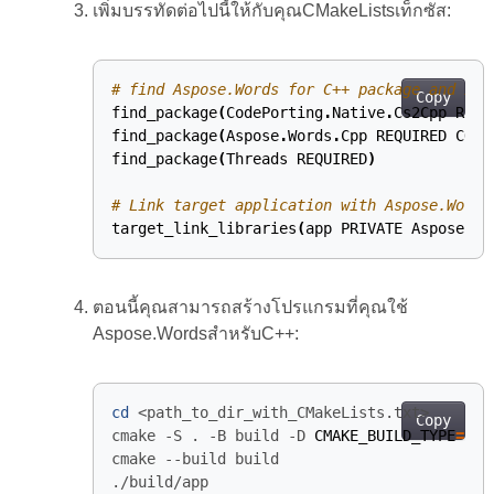
เพิ่มบรรทัดต่อไปนี้ให้กับคุณCMakeListsเท็กซัส:
# find Aspose.Words for C++ package and it
Copy
find_package
(
CodePorting
.
Native
.
Cs2Cpp
REQU
find_package
(
Aspose
.
Words
.
Cpp
REQUIRED
CONF
find_package
(
Threads
REQUIRED
)
target_link_libraries
(
app
PRIVATE
Aspose
::
W
ตอนนี้คุณสามารถสร้างโปรแกรมที่คุณใช้
Aspose.WordsสำหรับC++:
cd
Copy
cmake -S . -B build -D 
CMAKE_BUILD_TYPE
=
./build/app