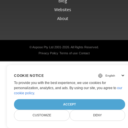
Blog
Websites
About
© Aspose Pty Ltd 2001-2026.
All Rights Reserved.
Privacy Policy
Terms of use
Contact
COOKIE NOTICE
To provide you with the best experience, we use cookies for
personalization, analytics, and ads. By using our site, you agree to
our
cookie policy
.
ACCEPT
CUSTOMIZE
DENY