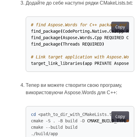
Додайте до себе наступні рядки CMakeLists.txt:
# find Aspose.Words for C++ package and it
Copy
find_package
(
CodePorting
.
Native
.
Cs2Cpp
REQU
find_package
(
Aspose
.
Words
.
Cpp
REQUIRED
CONF
find_package
(
Threads
REQUIRED
)
target_link_libraries
(
app
PRIVATE
Aspose
::
W
Тепер ви можете створити свою програму,
використовуючи Aspose.Words для C++:
cd
Copy
cmake -S . -B build -D 
CMAKE_BUILD_TYPE
=
./build/app