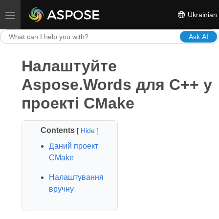
Ukrainian
Toggle navigation
Ask AI
Налаштуйте
Aspose.Words для C++ у
проекті CMake
Contents
[
Hide
]
Даний проект
CMake
Налаштування
вручну