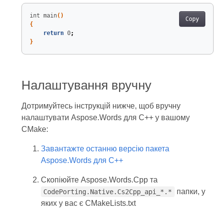
int 
main
()
Copy
{
return
 0
;
}
Налаштування вручну
Дотримуйтесь інструкцій нижче, щоб вручну
налаштувати Aspose.Words для C++ у вашому
CMake:
Завантажте останню версію пакета
Aspose.Words для C++
Скопіюйте Aspose.Words.Cpp та
папки, у
CodePorting.Native.Cs2Cpp_api_*.*
яких у вас є CMakeLists.txt