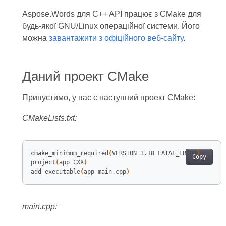
Aspose.Words для C++ API працює з CMake для
будь-якої GNU/Linux операційної системи. Його
можна
завантажити з офіційного веб-сайту
.
Даний проект CMake
Припустимо, у вас є наступний проект CMake:
CMakeLists.txt:
cmake_minimum_required
(
VERSION 3.18 FATAL_ERROR
)
Copy
project
(
app CXX
)
add_executable
(
app main.cpp
)
main.cpp: