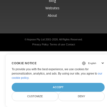
Blog
Websites
About
© Aspose Pty Ltd 2001-2026.
All Rights Reserved.
Privacy Policy
Terms of use
Contact
COOKIE NOTICE
To provide you with the best experience, we use cookies for
personalization, analytics, and ads. By using our site, you agree to
our
cookie policy
.
ACCEPT
CUSTOMIZE
DENY