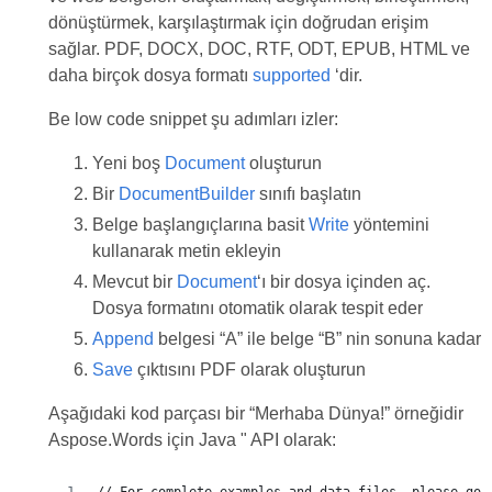
dönüştürmek, karşılaştırmak için doğrudan erişim
sağlar. PDF, DOCX, DOC, RTF, ODT, EPUB, HTML ve
daha birçok dosya formatı
supported
‘dir.
Be low code snippet şu adımları izler:
Yeni boş
Document
oluşturun
Bir
DocumentBuilder
sınıfı başlatın
Belge başlangıçlarına basit
Write
yöntemini
kullanarak metin ekleyin
Mevcut bir
Document
‘ı bir dosya içinden aç.
Dosya formatını otomatik olarak tespit eder
Append
belgesi “A” ile belge “B” nin sonuna kadar
Save
çıktısını PDF olarak oluşturun
Aşağıdaki kod parçası bir “Merhaba Dünya!” örneğidir
Aspose.Words için Java " API olarak: