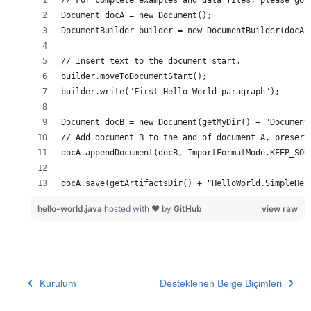
docA.save(getArtifactsDir() + "HelloWorld.SimpleHel
hello-world.java
hosted with ❤ by
GitHub
view raw
Kurulum
Desteklenen Belge Biçimleri