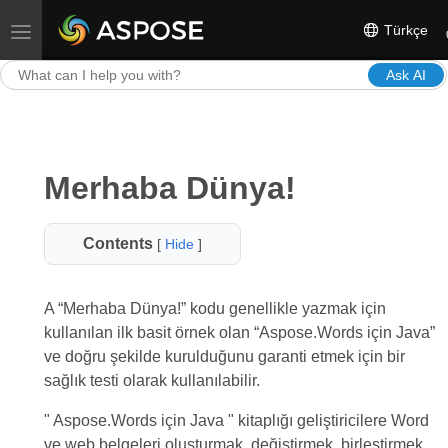
Türkçe
Toggle navigation
Ask AI
Merhaba Dünya!
Contents
[
Hide
]
A “Merhaba Dünya!” kodu genellikle yazmak için
kullanılan ilk basit örnek olan “Aspose.Words için Java”
ve doğru şekilde kurulduğunu garanti etmek için bir
sağlık testi olarak kullanılabilir.
" Aspose.Words için Java " kitaplığı geliştiricilere Word
ve web belgeleri oluşturmak, değiştirmek, birleştirmek,