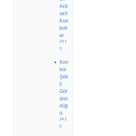
Acti
veX
Kon
troll
er
24.1
0
Kon
trol
Şek
li
Gör
ünü
rlüğ
ü
24.1
0