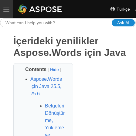
Türkçe
Toggle navigation
Ask AI
İçerideki yenilikler
Aspose.Words için Java
Contents
[
Hide
]
Aspose.Words
için Java 25.5,
25.6
Belgeleri
Dönüştür
me,
Yükleme
ve