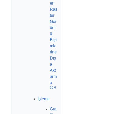
eri
Ras
ter
Gör
ünt
ü
Biçi
mle
rine
Dış
a
Akt
arm
a
25.6
İşleme
Gra