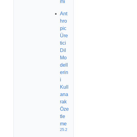
mi
Ant
hro
pic
Üre
tici
Dil
Mo
dell
erin
i
Kull
ana
rak
Öze
tle
me
25.2