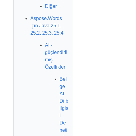
Diğer
Aspose.Words
için Java 25.1,
25.2, 25.3, 25.4
AI -
güçlendiril
miş
Özellikler
Bel
ge
AI
Dilb
ilgis
i
De
neti