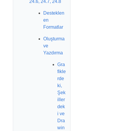
24.6, 24.7, 24.8
Desteklen
en
Formatlar
Oluşturma
ve
Yazdırma
Gra
fikle
rde
ki,
Şek
iller
dek
i ve
Dra
win