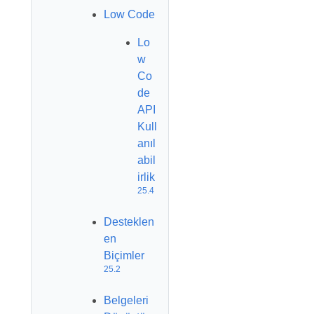
Low Code
Lo
w
Co
de
API
Kull
anıl
abil
irlik
25.4
Desteklen
en
Biçimler
25.2
Belgeleri