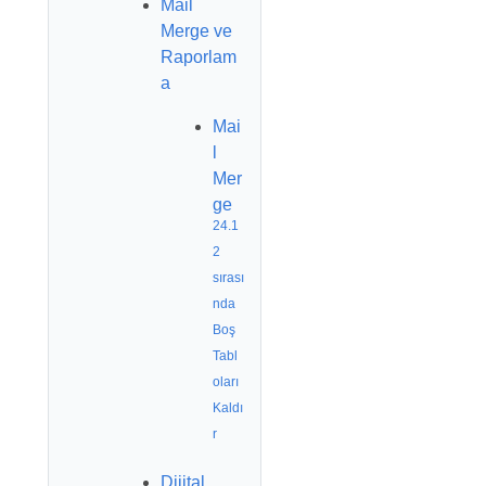
Mail
Merge ve
Raporlam
a
Mai
l
Mer
ge
24.1
2
sırası
nda
Boş
Tabl
oları
Kaldı
r
Dijital