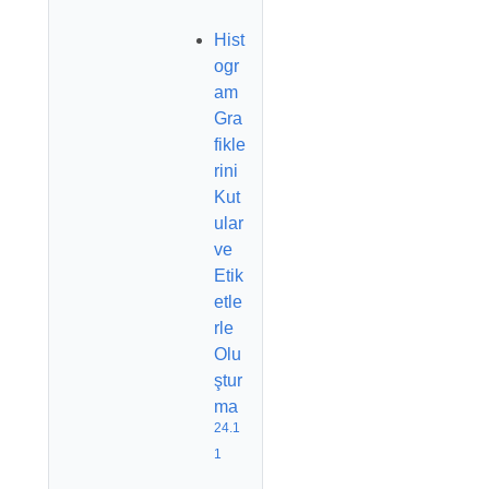
Hist
ogr
am
Gra
fikle
rini
Kut
ular
ve
Etik
etle
rle
Olu
ştur
ma
24.1
1