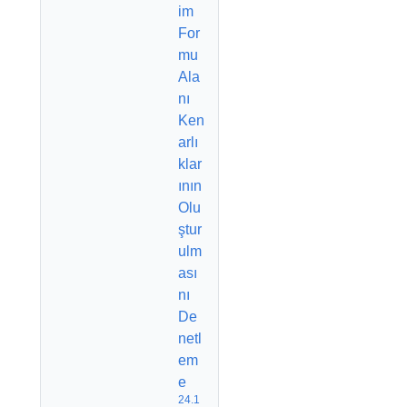
im
For
mu
Ala
nı
Ken
arlı
klar
ının
Olu
ştur
ulm
ası
nı
De
netl
em
e
24.1