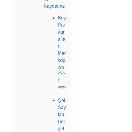
Kaydetme
Boş
Par
agr
afla
rı
Mar
kdo
wn
25.5’
e
Aktar
Çok
Say
falı
Bel
gel