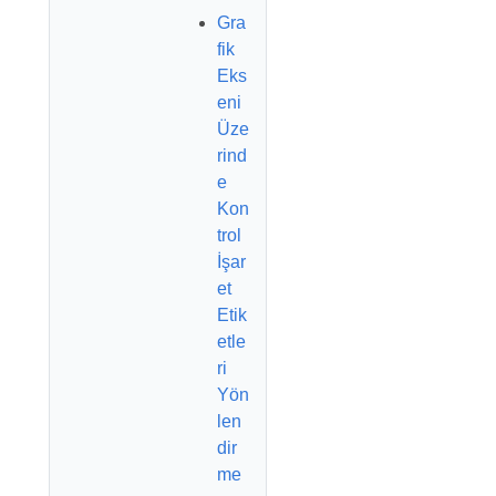
Gra
fik
Eks
eni
Üze
rind
e
Kon
trol
İşar
et
Etik
etle
ri
Yön
len
dir
me