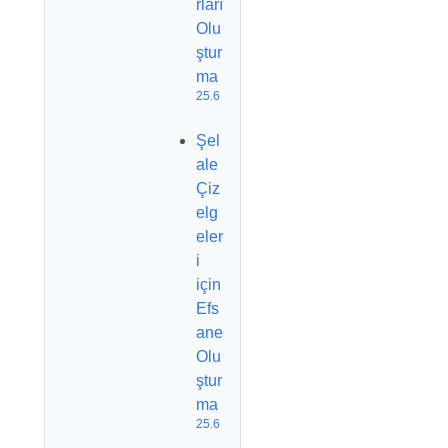
rları
Olu
ştur
ma
25.6
Şel
ale
Çiz
elg
eler
i
için
Efs
ane
Olu
ştur
ma
25.6