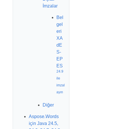
İmzalar
Bel
gel
eri
XA
dE
S-
EP
ES
24.9
ile
imzal
ayın
Diğer
Aspose.Words
için Java 24.5,