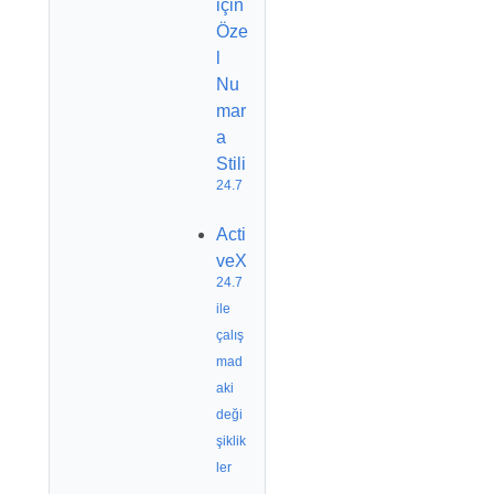
için
Öze
l
Nu
mar
a
Stili
24.7
Acti
veX
24.7
ile
çalış
mad
aki
deği
şiklik
ler