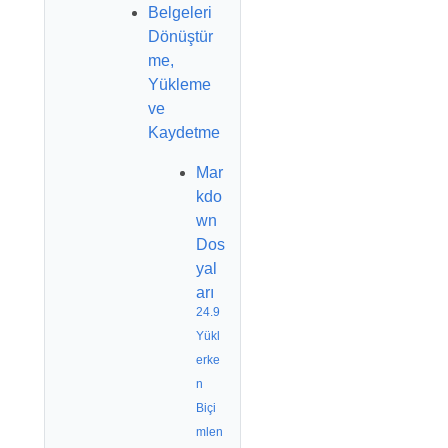
Belgeleri
Dönüştür
me,
Yükleme
ve
Kaydetme
Mar
kdo
wn
Dos
yal
arı
24.9
Yükl
erke
n
Biçi
mlen