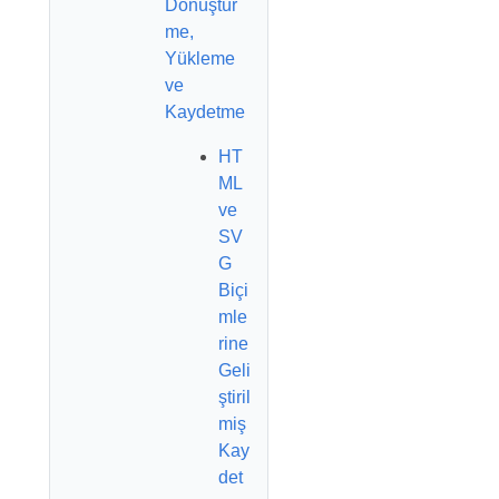
Dönüştür
me,
Yükleme
ve
Kaydetme
HT
ML
ve
SV
G
Biçi
mle
rine
Geli
ştiril
miş
Kay
det