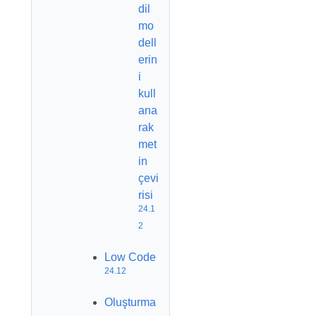
dil
mo
dell
erin
i
kull
ana
rak
met
in
çevi
risi
24.1
2
Low Code
24.12
Oluşturma