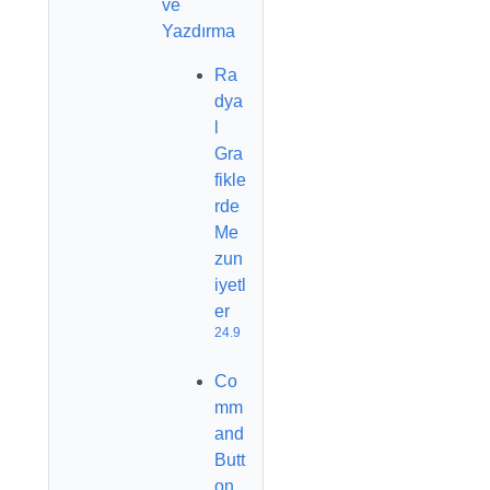
ve
Yazdırma
Ra
dya
l
Gra
fikle
rde
Me
zun
iyetl
er
24.9
Co
mm
and
Butt
on