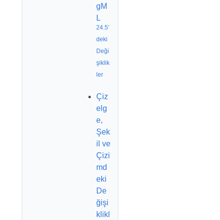
gM
L
24.5’
deki
Deği
şiklik
ler
Çiz
elg
e,
Şek
il ve
Çizi
md
eki
De
ğişi
klikl