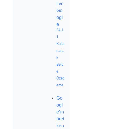
I ve
Go
ogl
e
24.1
1
Kulla
nara
k
Belg
e
Özetl
eme
Go
ogl
e’ın
üret
ken