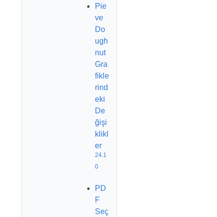
Pie
ve
Do
ugh
nut
Gra
fikle
rind
eki
De
ğişi
klikl
er
24.1
0
PD
F
Seç