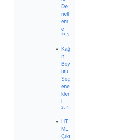
De
netl
em
e
25.3
Kağ
ıt
Boy
utu
Seç
ene
kler
i
25.4
HT
ML
Çıkı