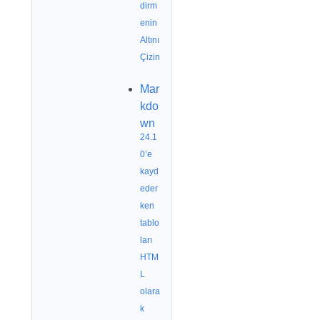
dirm
enin
Altını
Çizin
Mar
kdo
wn
24.1
0’e
kayd
eder
ken
tablo
ları
HTM
L
olara
k