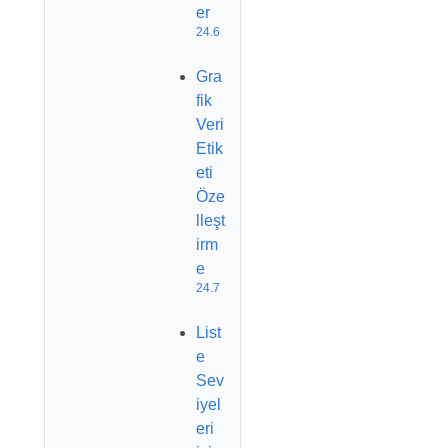
er
24.6
Gra
fik
Veri
Etik
eti
Öze
lleşt
irm
e
24.7
List
e
Sev
iyel
eri