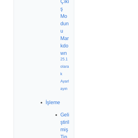
Çıkı
ş
Mo
dun
u
Mar
kdo
wn
25.1
olara
k
Ayarl
ayın
İşleme
Geli
ştiril
miş
Tip