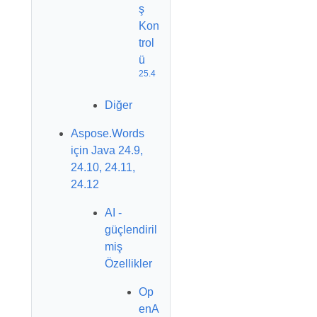
ş
Kon
trol
ü
25.4
Diğer
Aspose.Words
için Java 24.9,
24.10, 24.11,
24.12
AI -
güçlendiril
miş
Özellikler
Op
enA