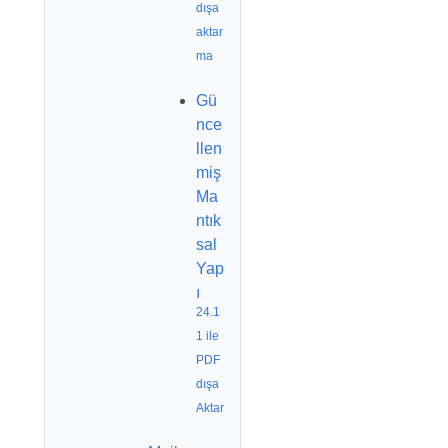
dışa
aktar
ma
Gü
nce
llen
miş
Ma
ntık
sal
Yap
ı
24.1
1 ile
PDF
dışa
Aktar