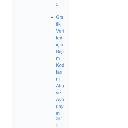
1
Gra
fik
Veri
leri
için
Biçi
m
Kod
ları
nı
Alın
ve
Aya
rlay
ın
24.1
1