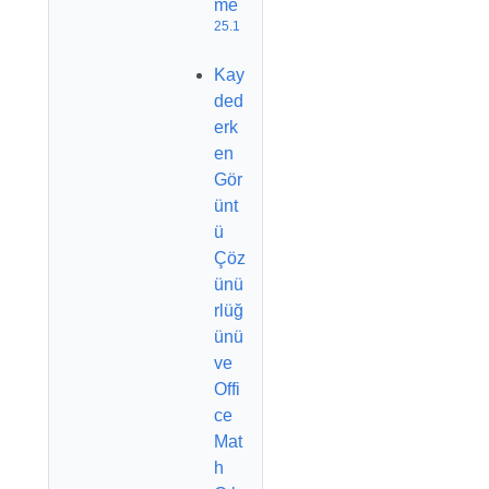
me
25.1
Kay
ded
erk
en
Gör
ünt
ü
Çöz
ünü
rlüğ
ünü
ve
Offi
ce
Mat
h