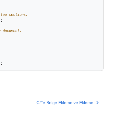
 two sections.
);
e document.
);
C#'e Belge Ekleme ve Ekleme