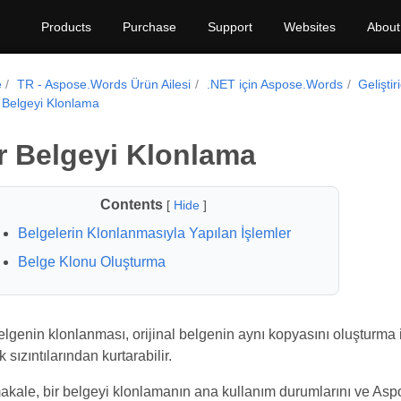
Products
Purchase
Support
Websites
About
e
TR - Aspose.Words Ürün Ailesi
.NET için Aspose.Words
Geliştir
r Belgeyi Klonlama
r Belgeyi Klonlama
Contents
[
Hide
]
Belgelerin Klonlanmasıyla Yapılan İşlemler
Belge Klonu Oluşturma
elgenin klonlanması, orijinal belgenin aynı kopyasını oluşturma işl
k sızıntılarından kurtarabilir.
kale, bir belgeyi klonlamanın ana kullanım durumlarını ve Asp