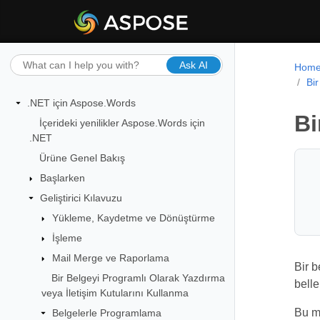
Ask AI
Hom
Bi
.NET için Aspose.Words
Bi
İçerideki yenilikler Aspose.Words için
.NET
Ürüne Genel Bakış
Başlarken
Geliştirici Kılavuzu
Yükleme, Kaydetme ve Dönüştürme
İşleme
Mail Merge ve Raporlama
Bir b
Bir Belgeyi Programlı Olarak Yazdırma
belle
veya İletişim Kutularını Kullanma
Bu ma
Belgelerle Programlama