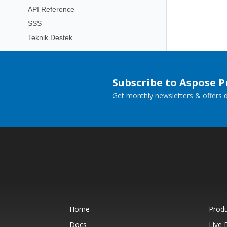
API Reference
SSS
Teknik Destek
Subscribe to Aspose 
Get monthly newsletters & offers di
Home
Prod
Docs
Live