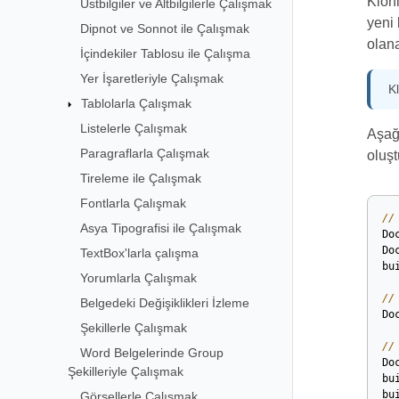
Klonl
Üstbilgiler ve Altbilgilerle Çalışmak
yeni 
Dipnot ve Sonnot ile Çalışmak
olan
İçindekiler Tablosu ile Çalışma
Yer İşaretleriyle Çalışmak
K
Tablolarla Çalışmak
Listelerle Çalışmak
Aşağı
Paragraflarla Çalışmak
oluşt
Tireleme ile Çalışmak
Fontlarla Çalışmak
//
Asya Tipografisi ile Çalışmak
Do
Do
TextBox'larla çalışma
bu
Yorumlarla Çalışmak
//
Belgedeki Değişiklikleri İzleme
Do
Şekillerle Çalışmak
//
Word Belgelerinde Group
Do
Şekilleriyle Çalışmak
bu
bu
Görsellerle Çalışmak