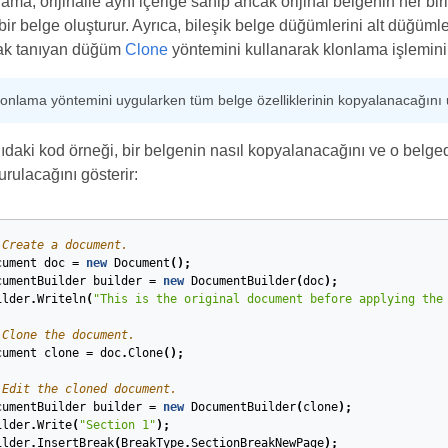
ama, orijinalle aynı içeriğe sahip ancak orijinal belgenin her bir
bir belge oluşturur. Ayrıca, bileşik belge düğümlerini alt düğü
ak tanıyan düğüm
Clone
yöntemini kullanarak klonlama işlemini
lonlama yöntemini uygularken tüm belge özelliklerinin kopyalanacağını
daki kod örneği, bir belgenin nasıl kopyalanacağını ve o belge
urulacağını gösterir:
 Create a document.
cument
doc
=
new
Document
();
cumentBuilder
builder
=
new
DocumentBuilder
(
doc
);
ilder
.
Writeln
(
"This is the original document before applying the
 Clone the document.
cument
clone
=
doc
.
Clone
();
 Edit the cloned document.
cumentBuilder
builder
=
new
DocumentBuilder
(
clone
);
ilder
.
Write
(
"Section 1"
);
ilder
.
InsertBreak
(
BreakType
.
SectionBreakNewPage
);