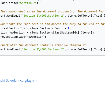
ilder
.
Write
(
"Section 2"
);
 This shows what is in the document originally. The document has
sert
.
AreEqual
(
"Section 1\x000cSection 2"
,
clone
.
GetText
().
Trim
()
 Duplicate the last section and append the copy to the end of th
t
lastSectionIdx
=
clone
.
Sections
.
Count
-
1
;
ction
newSection
=
clone
.
Sections
[
lastSectionIdx
].
Clone
();
one
.
Sections
.
Add
(
newSection
);
 Check what the document contains after we changed it.
sert
.
AreEqual
(
"Section 1\x000cSection 2"
,
clone
.
GetText
().
Trim
()
teki Belgeleri Karşılaştırın