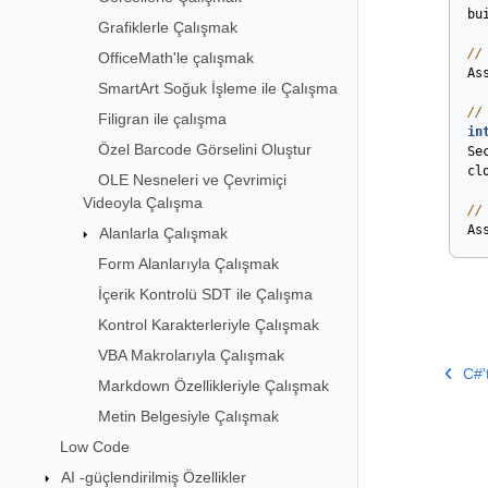
bu
Grafiklerle Çalışmak
//
OfficeMath'le çalışmak
As
SmartArt Soğuk İşleme ile Çalışma
//
Filigran ile çalışma
in
Özel Barcode Görselini Oluştur
Se
cl
OLE Nesneleri ve Çevrimiçi
Videoyla Çalışma
//
As
Alanlarla Çalışmak
Form Alanlarıyla Çalışmak
İçerik Kontrolü SDT ile Çalışma
Kontrol Karakterleriyle Çalışmak
VBA Makrolarıyla Çalışmak
C#'
Markdown Özellikleriyle Çalışmak
Metin Belgesiyle Çalışmak
Low Code
AI -güçlendirilmiş Özellikler