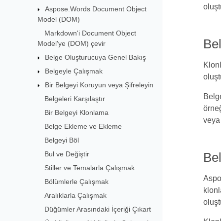
oluşt
Aspose.Words Document Object
Model (DOM)
Markdown'i Document Object
Bel
Model'ye (DOM) çevir
Belge Oluşturucuya Genel Bakış
Klonl
Belgeyle Çalışmak
oluşt
Bir Belgeyi Koruyun veya Şifreleyin
Belge
Belgeleri Karşılaştır
örneğ
Bir Belgeyi Klonlama
veya 
Belge Ekleme ve Ekleme
Belgeyi Böl
Bul ve Değiştir
Be
Stiller ve Temalarla Çalışmak
Aspo
Bölümlerle Çalışmak
klonl
Aralıklarla Çalışmak
oluşt
Düğümler Arasındaki İçeriği Çıkart