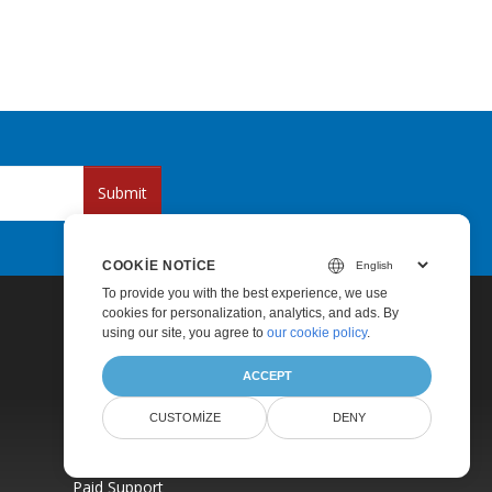
Submit
COOKIE NOTICE
To provide you with the best experience, we use
cookies for personalization, analytics, and ads. By
using our site, you agree to
our cookie policy
.
ACCEPT
CUSTOMIZE
DENY
Pricing
Paid Support