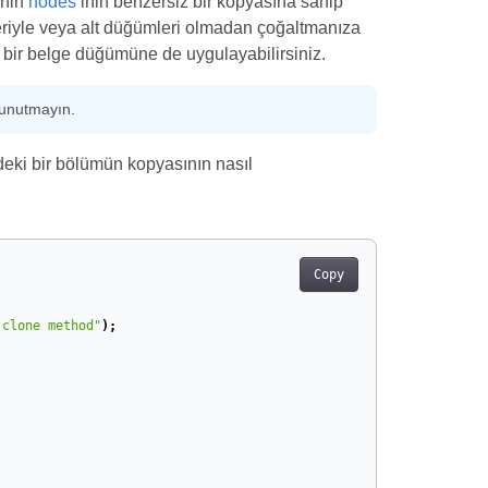
inin
nodes
‘inin benzersiz bir kopyasına sahip
mleriyle veya alt düğümleri olmadan çoğaltmanıza
 bir belge düğümüne de uygulayabilirsiniz.
 unutmayın.
deki bir bölümün kopyasının nasıl
Copy
 clone method"
);