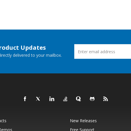
Product Updates
rectly delivered to your mailbox.
ucts
New Releases
 Demos
Free Support