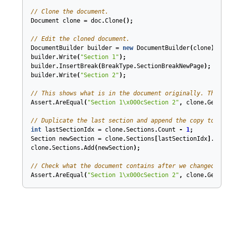
// Clone the document.
Document
clone
=
doc
.
Clone
();
// Edit the cloned document.
DocumentBuilder
builder
=
new
DocumentBuilder
(
clone
);
builder
.
Write
(
"Section 1"
);
builder
.
InsertBreak
(
BreakType
.
SectionBreakNewPage
);
builder
.
Write
(
"Section 2"
);
// This shows what is in the document originally. The d
Assert
.
AreEqual
(
"Section 1\x000cSection 2"
,
clone
.
GetTe
// Duplicate the last section and append the copy to th
int
lastSectionIdx
=
clone
.
Sections
.
Count
-
1
;
Section
newSection
=
clone
.
Sections
[
lastSectionIdx
].
Clo
clone
.
Sections
.
Add
(
newSection
);
// Check what the document contains after we changed it
Assert
.
AreEqual
(
"Section 1\x000cSection 2"
,
clone
.
GetTe