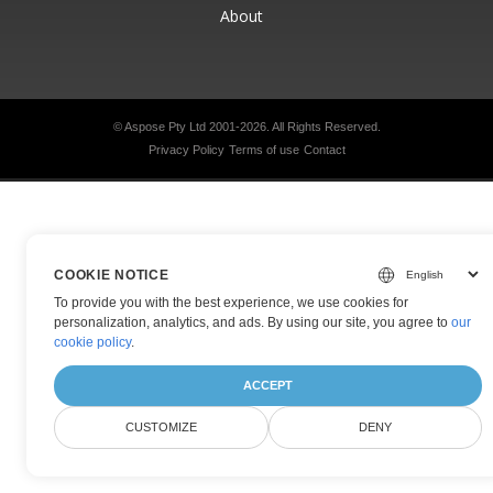
About
© Aspose Pty Ltd 2001-2026.
All Rights Reserved.
Privacy Policy
Terms of use
Contact
COOKIE NOTICE
To provide you with the best experience, we use cookies for
personalization, analytics, and ads. By using our site, you agree to
our
cookie policy
.
ACCEPT
CUSTOMIZE
DENY