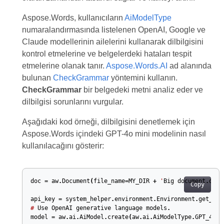
Aspose.Words, kullanıcıların
AiModelType
numaralandırmasında listelenen OpenAI, Google ve
Claude modellerinin ailelerini kullanarak dilbilgisini
kontrol etmelerine ve belgelerdeki hataları tespit
etmelerine olanak tanır.
Aspose.Words.AI
ad alanında
bulunan
CheckGrammar
yöntemini kullanın.
CheckGrammar
bir belgedeki metni analiz eder ve
dilbilgisi sorunlarını vurgular.
Aşağıdaki kod örneği, dilbilgisini denetlemek için
Aspose.Words içindeki GPT-4o mini modelinin nasıl
kullanılacağını gösterir:
doc
=
aw
.
Document
(
file_name
=
MY_DIR
+
'
Big
document
.
docx
Copy
api_key
=
system_helper
.
environment
.
Environment
.
get_env
#
Use
OpenAI
generative
language
models
.
model
=
aw
.
ai
.
AiModel
.
create
(
aw
.
ai
.
AiModelType
.
GPT_4O_M