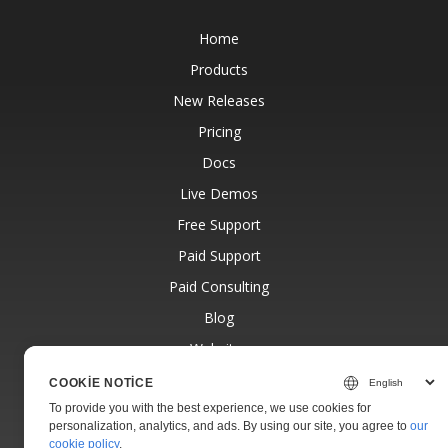
Home
Products
New Releases
Pricing
Docs
Live Demos
Free Support
Paid Support
Paid Consulting
Blog
Websites
About
COOKIE NOTICE
To provide you with the best experience, we use cookies for
personalization, analytics, and ads. By using our site, you agree to
our
cookie policy
.