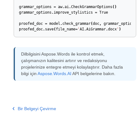
grammar_options
=
aw
.
ai
.
CheckGrammarOptions
()
grammar_options
.
improve_stylistics
=
True
proofed_doc
=
model
.
check_grammar
(
doc
,
grammar_options
)
proofed_doc
.
save
(
file_name
=
'
AI
.
AiGrammar
.
docx
'
)
Dilbilgisini Aspose.Words ile kontrol etmek,
çalışmanızın kalitesini artırır ve redaksiyonu
projelerinize entegre etmeyi kolaylaştırır. Daha fazla
bilgi için
Aspose.Words.AI
API belgelerine bakın.
Bir Belgeyi Çevirme