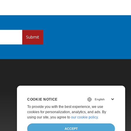
Submit
COOKIE NOTICE
Pricing
To provide you with the best experience, we use
cookies for personalization, analytics, and ads. By
Paid Support
using our site, you agree to
our cookie policy
.
About
ACCEPT