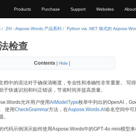
Products
Purchase
Support
Websites
About
e
ZH - Aspose.Words 产品系列
Python via .NET 格式的 Aspose.Wo
法检查
Contents
[
Hide
]
文档中的语法对于确保清晰度，专业性和准确性非常重要。 写得好
助于快速识别和纠正错误，节省时间并提高质量。
ose.Words允许用户使用
AiModelType
枚举中列出的OpenAI，G
。 使用
CheckGrammar
方法，在
Aspose.Words.AI
命名空间中可
题。
代码示例演示如何使用Aspose.Words中的GPT-4o mini模型