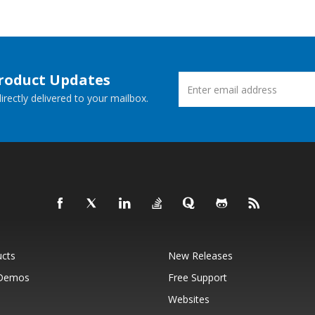
Product Updates
rectly delivered to your mailbox.
ucts
New Releases
 Demos
Free Support
Websites