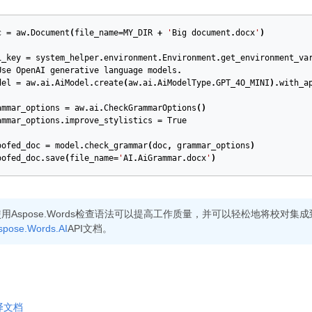
c
=
aw
.
Document
(
file_name
=
MY_DIR
+
'
Big
document
.
docx
'
)
i_key
=
system_helper
.
environment
.
Environment
.
get_environment_va
Use
OpenAI
generative
language
models
.
del
=
aw
.
ai
.
AiModel
.
create
(
aw
.
ai
.
AiModelType
.
GPT_4O_MINI
).
with_a
ammar_options
=
aw
.
ai
.
CheckGrammarOptions
()
ammar_options
.
improve_stylistics
=
True
oofed_doc
=
model
.
check_grammar
(
doc
,
grammar_options
)
oofed_doc
.
save
(
file_name
=
'
AI
.
AiGrammar
.
docx
'
)
用Aspose.Words检查语法可以提高工作质量，并可以轻松地将校对集
spose.Words.AI
API文档。
译文档