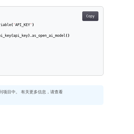
Copy
riable
(
'
API_KEY
'
)
pi_key
(
api_key
).
as_open_ai_model
()
成到项目中。 有关更多信息，请查看