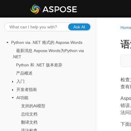
Ask AI
Hom
语
Python via .NET 格式的 Aspose.Words
最新消息 Aspose.Words为Python via
.NET
Python 和 .NET 版本差异
产品概述
检查
入门
查有
开发者指南
AI功能
Asp
错误
支持的AI模型
法问
总结文档
翻译文档
下面的
语法检查