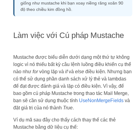
giống như mustache khi bạn xoay niềng răng xoăn 90
độ theo chiều kim đồng hồ.
Làm việc với Cú pháp Mustache
Mustache được biểu diễn dưới dạng một thứ tự không
logic vì nó thiếu bất kỳ câu lệnh luồng điều khiển cụ thể
nào như
for
vòng lặp và
if
và
else
điều kiện. Nhưng bạn
có thể sử dụng phần danh sách xử lý thẻ và lambdas
để đạt được đánh giá và lặp có điều kiện. Vì vậy, để
bao gồm cú pháp Mustache trong thao tác Mail Merge,
bạn sẽ cần sử dụng thuộc tính
UseNonMergeFields
và
đặt giá trị của nó thành
True
.
Ví dụ mã sau đây cho thấy cách thay thế các thẻ
Mustache bằng dữ liệu cụ thể: