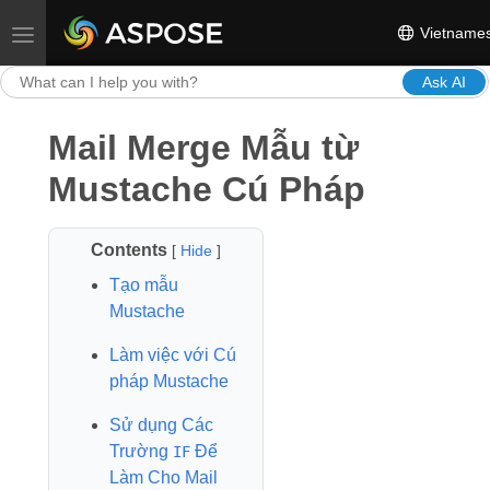
Vietname
Toggle navigation
Ask AI
Mail Merge Mẫu từ
Mustache Cú Pháp
Contents
[
Hide
]
Tạo mẫu
Mustache
Làm việc với Cú
pháp Mustache
Sử dụng Các
Trường
Để
IF
Làm Cho Mail