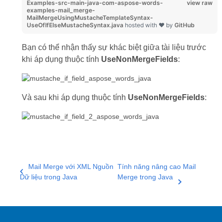
Examples-src-main-java-com-aspose-words-
view raw
examples-mail_merge-
MailMergeUsingMustacheTemplateSyntax-
UseOfIfElseMustacheSyntax.java
hosted with ❤ by
GitHub
Bạn có thể nhận thấy sự khác biệt giữa tài liệu trước
khi áp dụng thuộc tính
UseNonMergeFields
:
Và sau khi áp dụng thuộc tính
UseNonMergeFields
:
Mail Merge với XML Nguồn
Tính năng nâng cao Mail
Dữ liệu trong Java
Merge trong Java