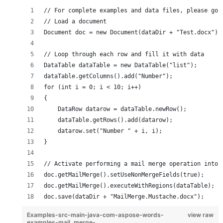
// For complete examples and data files, please go 
// Load a document
Document doc = new Document(dataDir + "Test.docx");
// Loop through each row and fill it with data
DataTable dataTable = new DataTable("list");
dataTable.getColumns().add("Number");
for (int i = 0; i < 10; i++)
{
    DataRow datarow = dataTable.newRow();
    dataTable.getRows().add(datarow);
    datarow.set("Number " + i, i);
}
// Activate performing a mail merge operation into 
doc.getMailMerge().setUseNonMergeFields(true);
doc.getMailMerge().executeWithRegions(dataTable);
doc.save(dataDir + "MailMerge.Mustache.docx");
Examples-src-main-java-com-aspose-words-
view raw
examples-mail_merge-