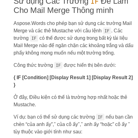
Sử dụng Các Trường
Để Làm
IF
Cho Mail Merge Thông minh
Aspose.Words cho phép bạn sử dụng các trường Mail
Merge và các thẻ Mustache với câu lệnh
. Các
IF
trường
có thể được sử dụng trong bất kỳ tài liệu
IF
Mail Merge nào để ngăn chặn các khoảng trắng và dấu
phẩy không mong muốn nếu một trường trống.
Công thức trường
được hiển thị bên dưới:
IF
{ IF [Condition] [Display Result 1] [Display Result 2]
}
Ở đây, Điều kiện có thể là trường hợp nhất hoặc thẻ
Mustache.
Ví dụ: bạn có thể sử dụng các trường
nếu bạn cần
IF
chèn “của anh ấy”," của cô ấy"," anh ấy “hoặc” cô ấy "
tùy thuộc vào giới tính như sau: