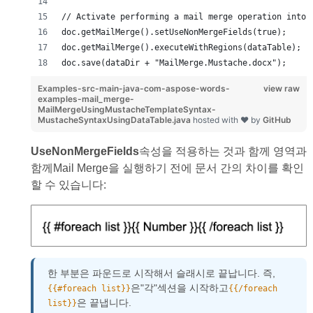
// Activate performing a mail merge operation into 
doc.getMailMerge().setUseNonMergeFields(true);
doc.getMailMerge().executeWithRegions(dataTable);
doc.save(dataDir + "MailMerge.Mustache.docx");
Examples-src-main-java-com-aspose-words-
view raw
examples-mail_merge-
MailMergeUsingMustacheTemplateSyntax-
MustacheSyntaxUsingDataTable.java
hosted with ❤ by
GitHub
UseNonMergeFields
속성을 적용하는 것과 함께 영역과
함께Mail Merge을 실행하기 전에 문서 간의 차이를 확인
할 수 있습니다:
한 부분은 파운드로 시작해서 슬래시로 끝납니다. 즉,
은"각"섹션을 시작하고
{{#foreach list}}
{{/foreach
은 끝냅니다.
list}}