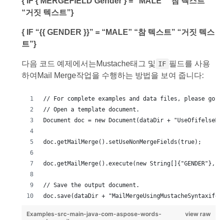
{ IF { MERGEFIELD Gender } = “MALE” “참 텍스트”
“거짓 텍스트”}
{ IF “{{ GENDER }}” = “MALE” “참 텍스트” “거짓 텍스
트”}
다음 코드 예제에서는Mustache태그 및
필드를 사용
IF
하여Mail Merge작업을 수행하는 방법을 보여 줍니다:
// For complete examples and data files, please go 
// Open a template document.
Document doc = new Document(dataDir + "UseOfifelseM
doc.getMailMerge().setUseNonMergeFields(true);
doc.getMailMerge().execute(new String[]{"GENDER"}, 
// Save the output document.
doc.save(dataDir + "MailMergeUsingMustacheSyntaxife
Examples-src-main-java-com-aspose-words-
view raw