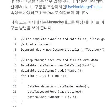
및 람다 섹션을 사용할 수 있습니다. 따라서Mail Merge연
산에Mustache구문을 포함하려면
UseNonMergeFields
속성을 사용하고 값을
True
로 설정해야 합니다.
다음 코드 예제에서는Mustache태그를 특정 데이터로 바
꾸는 방법을 보여 줍니다:
// For complete examples and data files, please go 
// Load a document
Document doc = new Document(dataDir + "Test.docx");
// Loop through each row and fill it with data
DataTable dataTable = new DataTable("list");
dataTable.getColumns().add("Number");
for (int i = 0; i < 10; i++)
{
    DataRow datarow = dataTable.newRow();
    dataTable.getRows().add(datarow);
    datarow.set("Number " + i, i);
}