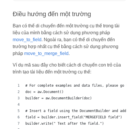
Điều hướng đến một trường
Bạn có thể di chuyển đến một trường cụ thể trong tài
liệu của mình bằng cách sử dụng phương pháp
move_to_field
. Ngoài ra, bạn có thể di chuyển đến
trường hợp nhất cụ thể bằng cách sử dụng phương
pháp
move_to_merge_field
.
Ví dụ mã sau đây cho biết cách di chuyển con trỏ của
trình tạo tài liệu đến một trường cụ thể:
# For complete examples and data files, please go t
doc = aw.Document()
builder = aw.DocumentBuilder(doc)
# Insert a field using the DocumentBuilder and add 
field = builder.insert_field("MERGEFIELD field")
builder.write(" Text after the field.")