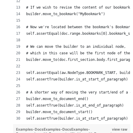
# If we wish to revise the content of our bookmark 
builder.move_to_bookmark("MyBookmark")
# Now we're located between the bookmark's Bookmark
self.assertEqual(doc.range.bookmarks[0].bookmark_st
# We can move the builder to an individual node,
# which in this case will be the first node of the 
builder.move_to(doc.first_section.body.first_paragr
self.assertEqual(aw.NodeType.BOOKMARK_START, builde
self.assertTrue(builder.is_at_start_of_paragraph)
# A shorter way of moving the very start/end of a d
builder.move_to_document_end()
self.assertTrue(builder.is_at_end_of_paragraph)
builder.move_to_document_start()
self.assertTrue(builder.is_at_start_of_paragraph)
Examples-DocsExamples-DocsExamples-
view raw