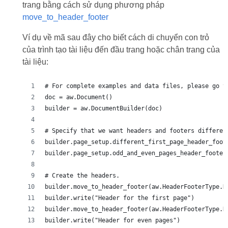
trang bằng cách sử dụng phương pháp
move_to_header_footer
Ví dụ về mã sau đây cho biết cách di chuyển con trỏ
của trình tạo tài liệu đến đầu trang hoặc chân trang của
tài liệu:
# For complete examples and data files, please go t
doc = aw.Document()
builder = aw.DocumentBuilder(doc)
# Specify that we want headers and footers differen
builder.page_setup.different_first_page_header_foot
builder.page_setup.odd_and_even_pages_header_footer
# Create the headers.
builder.move_to_header_footer(aw.HeaderFooterType.H
builder.write("Header for the first page")
builder.move_to_header_footer(aw.HeaderFooterType.H
builder.write("Header for even pages")