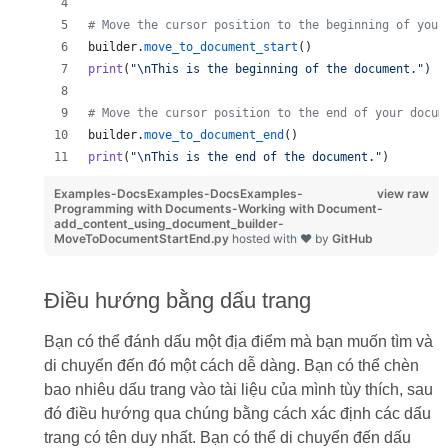
# Move the cursor position to the beginning of your
builder
.
move_to_document_start
()
print
(
"
\n
This is the beginning of the document."
)
# Move the cursor position to the end of your docum
builder
.
move_to_document_end
()
print
(
"
\n
This is the end of the document."
)
Examples-DocsExamples-DocsExamples-
view raw
Programming with Documents-Working with Document-
add_content_using_document_builder-
MoveToDocumentStartEnd.py
hosted with ❤ by
GitHub
Điều hướng bằng dấu trang
Bạn có thể đánh dấu một địa điểm mà bạn muốn tìm và
di chuyển đến đó một cách dễ dàng. Bạn có thể chèn
bao nhiêu dấu trang vào tài liệu của mình tùy thích, sau
đó điều hướng qua chúng bằng cách xác định các dấu
trang có tên duy nhất. Bạn có thể di chuyển đến dấu