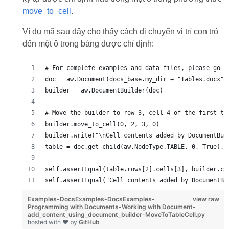
move_to_cell
.
Ví dụ mã sau đây cho thấy cách di chuyển vị trí con trỏ
đến một ô trong bảng được chỉ định:
# For complete examples and data files, please go t
doc = aw.Document(docs_base.my_dir + "Tables.docx")
builder = aw.DocumentBuilder(doc)
# Move the builder to row 3, cell 4 of the first ta
builder.move_to_cell(0, 2, 3, 0)
builder.write("\nCell contents added by DocumentBui
table = doc.get_child(aw.NodeType.TABLE, 0, True).a
self.assertEqual(table.rows[2].cells[3], builder.cu
self.assertEqual("Cell contents added by DocumentBu
Examples-DocsExamples-DocsExamples-
view raw
Programming with Documents-Working with Document-
add_content_using_document_builder-MoveToTableCell.py
hosted with ❤ by
GitHub