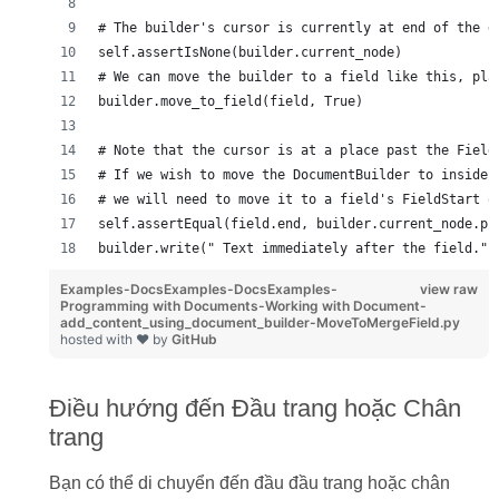
# The builder's cursor is currently at end of the d
self.assertIsNone(builder.current_node)
# We can move the builder to a field like this, pla
builder.move_to_field(field, True)
# Note that the cursor is at a place past the Field
# If we wish to move the DocumentBuilder to inside 
# we will need to move it to a field's FieldStart o
self.assertEqual(field.end, builder.current_node.pr
builder.write(" Text immediately after the field.")
Examples-DocsExamples-DocsExamples-
view raw
Programming with Documents-Working with Document-
add_content_using_document_builder-MoveToMergeField.py
hosted with ❤ by
GitHub
Điều hướng đến Đầu trang hoặc Chân
trang
Bạn có thể di chuyển đến đầu đầu trang hoặc chân