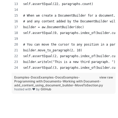
self.assertEqual(22, paragraphs.count)
# When we create a DocumentBuilder for a document, 
# and any content added by the DocumentBuilder will
builder = aw.DocumentBuilder(doc)
self.assertEqual(0, paragraphs.index_of(builder.cur
# You can move the cursor to any position in a para
builder.move_to_paragraph(2, 10)
self.assertEqual(2, paragraphs.index_of(builder.cur
builder.writeln("This is a new third paragraph. ")
self.assertEqual(3, paragraphs.index_of(builder.cur
Examples-DocsExamples-DocsExamples-
view raw
Programming with Documents-Working with Document-
add_content_using_document_builder-MoveToSection.py
hosted with ❤ by
GitHub