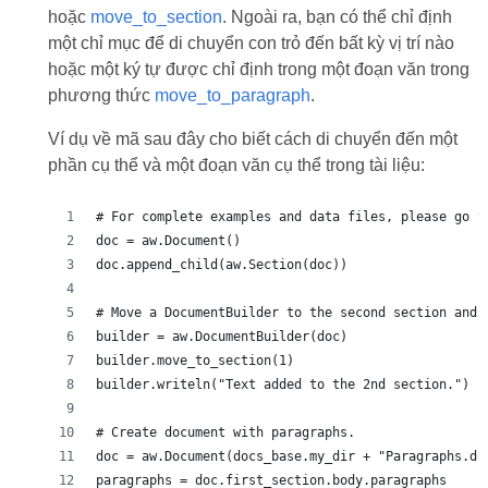
hoặc
move_to_section
. Ngoài ra, bạn có thể chỉ định
một chỉ mục để di chuyển con trỏ đến bất kỳ vị trí nào
hoặc một ký tự được chỉ định trong một đoạn văn trong
phương thức
move_to_paragraph
.
Ví dụ về mã sau đây cho biết cách di chuyển đến một
phần cụ thể và một đoạn văn cụ thể trong tài liệu:
# For complete examples and data files, please go t
doc = aw.Document()
doc.append_child(aw.Section(doc))
# Move a DocumentBuilder to the second section and 
builder = aw.DocumentBuilder(doc)
builder.move_to_section(1)
builder.writeln("Text added to the 2nd section.")
# Create document with paragraphs.
doc = aw.Document(docs_base.my_dir + "Paragraphs.do
paragraphs = doc.first_section.body.paragraphs