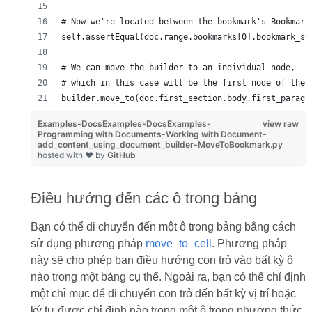
# Now we're located between the bookmark's Bookmark
self.assertEqual(doc.range.bookmarks[0].bookmark_st
# We can move the builder to an individual node,
# which in this case will be the first node of the 
builder.move_to(doc.first_section.body.first_paragr
Examples-DocsExamples-DocsExamples-
view raw
Programming with Documents-Working with Document-
add_content_using_document_builder-MoveToBookmark.py
hosted with ❤ by
GitHub
Điều hướng đến các ô trong bảng
Bạn có thể di chuyển đến một ô trong bảng bằng cách
sử dụng phương pháp
move_to_cell
. Phương pháp
này sẽ cho phép bạn điều hướng con trỏ vào bất kỳ ô
nào trong một bảng cụ thể. Ngoài ra, bạn có thể chỉ định
một chỉ mục để di chuyển con trỏ đến bất kỳ vị trí hoặc
ký tự được chỉ định nào trong một ô trong phương thức