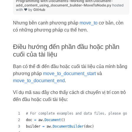
Programming with Documents-Working with Document-
add_content_using_document_builder-MoveToNode.py
hosted
with ❤ by
GitHub
Nhưng bên cạnh phương pháp
move_to
cơ bản, còn
có những phương pháp cụ thể hơn.
Điều hướng đến phần đầu hoặc phần
cuối của tài liệu
Bạn có thể đi đến đầu hoặc cuối tài liệu của mình bằng
phương pháp
move_to_document_start
và
move_to_document_end
.
Ví dụ mã sau đây cho thấy cách di chuyển vị trí con trỏ
đến đầu hoặc cuối tài liệu:
# For complete examples and data files, please go t
doc
=
aw
.
Document
()
builder
=
aw
.
DocumentBuilder
(
doc
)