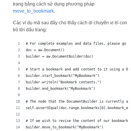
trang bằng cách sử dụng phương pháp
move_to_bookmark
.
Các ví dụ mã sau đây cho thấy cách di chuyển vị trí con
trỏ tới dấu trang:
# For complete examples and data files, please go t
doc = aw.Document()
builder = aw.DocumentBuilder(doc)
# Start a bookmark and add content to it using a Do
builder.start_bookmark("MyBookmark")
builder.writeln("Bookmark contents.")
builder.end_bookmark("MyBookmark")
# The node that the DocumentBuilder is currently at
self.assertEqual(doc.range.bookmarks[0].bookmark_en
# If we wish to revise the content of our bookmark 
builder.move_to_bookmark("MyBookmark")