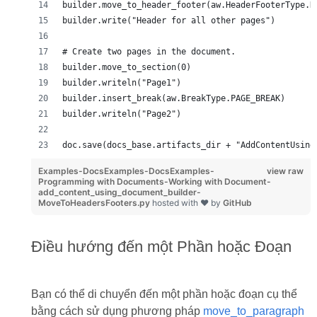
builder.move_to_header_footer(aw.HeaderFooterType.H
builder.write("Header for all other pages")
# Create two pages in the document.
builder.move_to_section(0)
builder.writeln("Page1")
builder.insert_break(aw.BreakType.PAGE_BREAK)
builder.writeln("Page2")
doc.save(docs_base.artifacts_dir + "AddContentUsing
Examples-DocsExamples-DocsExamples-
view raw
Programming with Documents-Working with Document-
add_content_using_document_builder-
MoveToHeadersFooters.py
hosted with ❤ by
GitHub
Điều hướng đến một Phần hoặc Đoạn
Bạn có thể di chuyển đến một phần hoặc đoạn cụ thể
bằng cách sử dụng phương pháp
move_to_paragraph