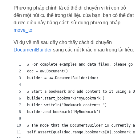
Phương pháp chính là có thể di chuyển vị trí con trỏ
đến một nút cụ thể trong tài liệu của bạn, bạn có thể đạt
được điều này bằng cách sử dụng phương pháp
move_to
.
Ví dụ về mã sau đây cho thấy cách di chuyển
DocumentBuilder
sang các nút khác nhau trong tài liệu:
# For complete examples and data files, please go t
doc = aw.Document()
builder = aw.DocumentBuilder(doc)
# Start a bookmark and add content to it using a Do
builder.start_bookmark("MyBookmark")
builder.writeln("Bookmark contents.")
builder.end_bookmark("MyBookmark")
# The node that the DocumentBuilder is currently at
self.assertEqual(doc.range.bookmarks[0].bookmark_en