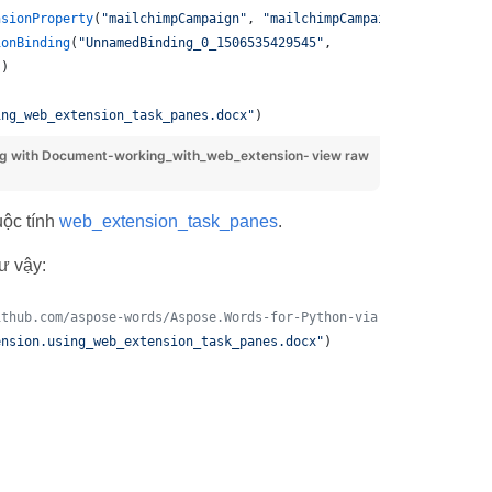
nsionProperty
(
"mailchimpCampaign"
, 
"mailchimpCampaign"
))
ionBinding
(
"UnnamedBinding_0_1506535429545"
,
))
ing_web_extension_task_panes.docx"
)
 with Document-working_with_web_extension-
view raw
uộc tính
web_extension_task_panes
.
ư vậy:
ithub.com/aspose-words/Aspose.Words-for-Python-via-.NET
ension.using_web_extension_task_panes.docx"
)