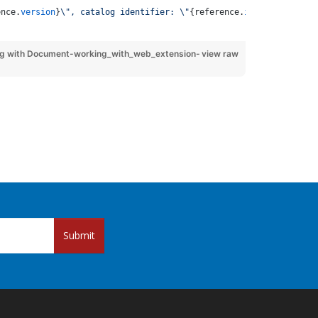
ence
.
version
}
\"
, catalog identifier: 
\"
{
reference
.
id
}
\"
"
)
 with Document-working_with_web_extension-
view raw
Submit