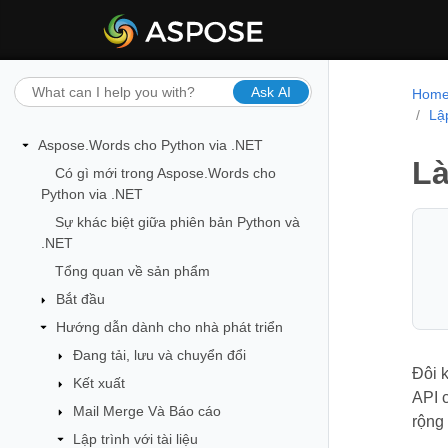
Ask AI
Hom
Lập
Aspose.Words cho Python via .NET
Là
Có gì mới trong Aspose.Words cho
Python via .NET
Sự khác biệt giữa phiên bản Python và
.NET
Tổng quan về sản phẩm
Bắt đầu
Hướng dẫn dành cho nhà phát triển
Đang tải, lưu và chuyển đổi
Đôi k
Kết xuất
API 
Mail Merge Và Báo cáo
rộng
Lập trình với tài liệu