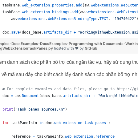
taskPane
.
web_extension
.
properties
.
add
(
aw
.
webextensions
.
WebExte
taskPane
.
web_extension
.
bindings
.
add
(
aw
.
webextensions
.
WebExtens
aw
.
webextensions
.
WebExtensionBindingType
.
TEXT
, 
"194740422"
doc
.
save
(
docs_base
.
artifacts_dir
+
"WorkingWithWebExtension.us
mples-DocsExamples-DocsExamples-Programming with Documents-Working
ngWebExtensionTaskPanes.py
hosted with ❤ by
GitHub
em danh sách các phần bổ trợ của ngăn tác vụ, hãy sử dụng th
ụ về mã sau đây cho biết cách lấy danh sách các phần bổ trợ nh
# For complete examples and data files, please go to https://g
doc
=
aw
.
Document
(
docs_base
.
artifacts_dir
+
"WorkingWithWebExt
print
(
"Task panes sources:
\n
"
)
for
taskPaneInfo
in
doc
.
web_extension_task_panes
 :
reference
=
taskPaneInfo
.
web_extension
.
reference