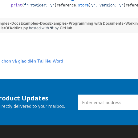
print
(
f"Provider: 
\"
{
reference
.
store
}
\"
, version: 
\"
{
refer
mples-DocsExamples-DocsExamples-Programming with Documents-Working
ListOfAddins.py
hosted with ❤ by
GitHub
 chọn và giao diện Tài liệu Word
Product Updates
rectly delivered to your mailbox.