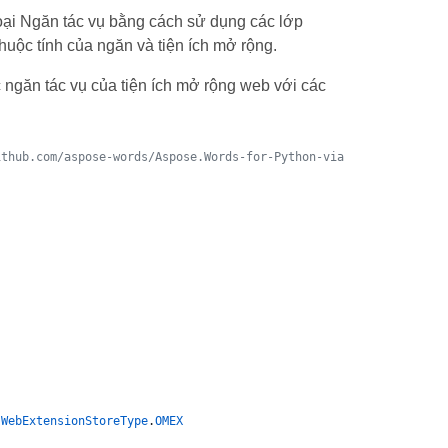
ại Ngăn tác vụ bằng cách sử dụng các lớp
huộc tính của ngăn và tiện ích mở rộng.
 ngăn tác vụ của tiện ích mở rộng web với các
ithub.com/aspose-words/Aspose.Words-for-Python-via-.NET
.
WebExtensionStoreType
.
OMEX