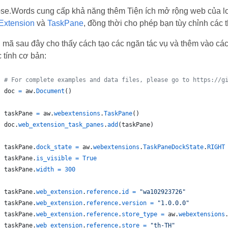
se.Words cung cấp khả năng thêm Tiện ích mở rộng web của lo
xtension
và
TaskPane
, đồng thời cho phép bạn tùy chỉnh các t
ụ mã sau đây cho thấy cách tạo các ngăn tác vụ và thêm vào các
 tính cơ bản:
# For complete examples and data files, please go to https://g
doc
=
aw
.
Document
()
taskPane
=
aw
.
webextensions
.
TaskPane
()
doc
.
web_extension_task_panes
.
add
(
taskPane
)
taskPane
.
dock_state
=
aw
.
webextensions
.
TaskPaneDockState
.
RIGHT
taskPane
.
is_visible
=
True
taskPane
.
width
=
300
taskPane
.
web_extension
.
reference
.
id
=
"wa102923726"
taskPane
.
web_extension
.
reference
.
version
=
"1.0.0.0"
taskPane
.
web_extension
.
reference
.
store_type
=
aw
.
webextensions
taskPane
.
web_extension
.
reference
.
store
=
"th-TH"