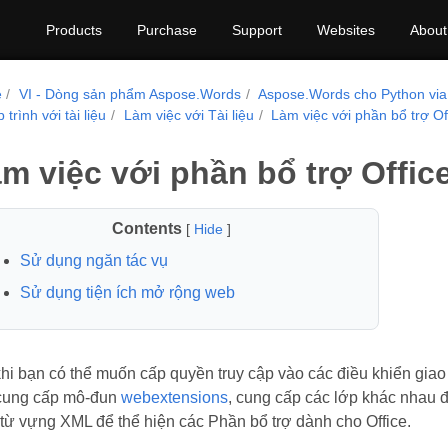
Products
Purchase
Support
Websites
About
e
VI - Dòng sản phẩm Aspose.Words
Aspose.Words cho Python via
 trình với tài liệu
Làm việc với Tài liệu
Làm việc với phần bổ trợ Of
m việc với phần bổ trợ Offic
Contents
[
Hide
]
Sử dụng ngăn tác vụ
Sử dụng tiện ích mở rộng web
hi bạn có thể muốn cấp quyền truy cập vào các điều khiển giao
cung cấp mô-đun
webextensions
, cung cấp các lớp khác nhau đ
 từ vựng XML để thể hiện các Phần bổ trợ dành cho Office.