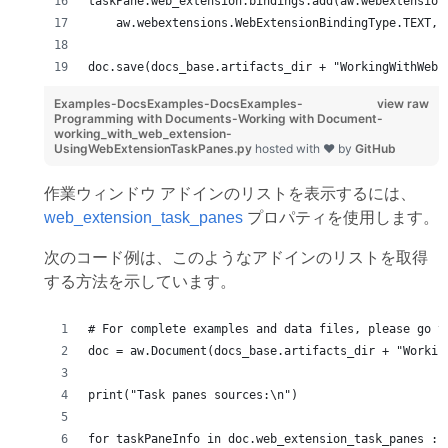
taskPane.web_extension.bindings.add(aw.webextension
    aw.webextensions.WebExtensionBindingType.TEXT, 
doc.save(docs_base.artifacts_dir + "WorkingWithWebE
Examples-DocsExamples-DocsExamples-
view raw
Programming with Documents-Working with Document-
working_with_web_extension-
UsingWebExtensionTaskPanes.py
hosted with ❤ by
GitHub
作業ウィンドウ アドインのリストを表示するには、
web_extension_task_panes
プロパティを使用します。
次のコード例は、このようなアドインのリストを取得
する方法を示しています。
# For complete examples and data files, please go t
doc = aw.Document(docs_base.artifacts_dir + "Workin
print("Task panes sources:\n")
for taskPaneInfo in doc.web_extension_task_panes :