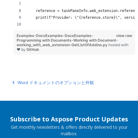
    reference = taskPaneInfo.web_extension.referenc
    print(f"Provider: \"{reference.store}\", versio
Examples-DocsExamples-DocsExamples-
view raw
Programming with Documents-Working with Document-
working_with_web_extension-GetListOfAddins.py
hosted with
❤ by
GitHub
Word ドキュメントのオプションと外観
Subscribe to Aspose Product Updates
Get monthly newsletters & offers directly delivered to your
mailbox.