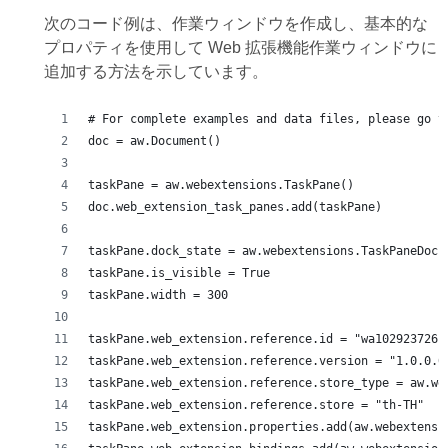
次のコード例は、作業ウィンドウを作成し、基本的な
プロパティを使用して Web 拡張機能作業ウィンドウに
追加する方法を示しています。
# For complete examples and data files, please go t
doc = aw.Document()
taskPane = aw.webextensions.TaskPane()
doc.web_extension_task_panes.add(taskPane)
taskPane.dock_state = aw.webextensions.TaskPaneDock
taskPane.is_visible = True
taskPane.width = 300
taskPane.web_extension.reference.id = "wa102923726"
taskPane.web_extension.reference.version = "1.0.0.0
taskPane.web_extension.reference.store_type = aw.we
taskPane.web_extension.reference.store = "th-TH"
taskPane.web_extension.properties.add(aw.webextensi