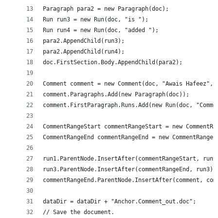
Paragraph para2 = new Paragraph(doc);
Run run3 = new Run(doc, "is ");
Run run4 = new Run(doc, "added ");
para2.AppendChild(run3);
para2.AppendChild(run4);
doc.FirstSection.Body.AppendChild(para2);
Comment comment = new Comment(doc, "Awais Hafeez", 
comment.Paragraphs.Add(new Paragraph(doc));
comment.FirstParagraph.Runs.Add(new Run(doc, "Comme
CommentRangeStart commentRangeStart = new CommentRa
CommentRangeEnd commentRangeEnd = new CommentRangeE
run1.ParentNode.InsertAfter(commentRangeStart, run1
run3.ParentNode.InsertAfter(commentRangeEnd, run3);
commentRangeEnd.ParentNode.InsertAfter(comment, com
dataDir = dataDir + "Anchor.Comment_out.doc";
// Save the document.