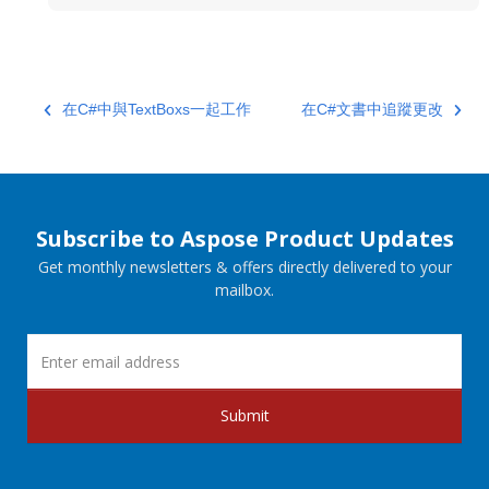
在C#中與TextBoxs一起工作
在C#文書中追蹤更改
Subscribe to Aspose Product Updates
Get monthly newsletters & offers directly delivered to your
mailbox.
Submit