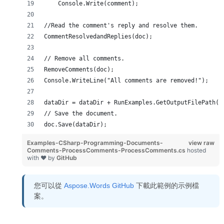
    Console.Write(comment);
//Read the comment's reply and resolve them.
CommentResolvedandReplies(doc);
// Remove all comments.
RemoveComments(doc);
Console.WriteLine("All comments are removed!");
dataDir = dataDir + RunExamples.GetOutputFilePath(f
// Save the document.
doc.Save(dataDir);
Examples-CSharp-Programming-Documents-
view raw
Comments-ProcessComments-ProcessComments.cs
hosted
with ❤ by
GitHub
您可以從
Aspose.Words GitHub
下載此範例的示例檔
案。