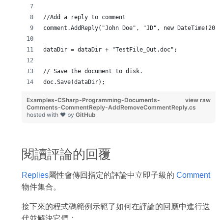
//Add a reply to comment
comment.AddReply("John Doe", "JD", new DateTime(201
dataDir = dataDir + "TestFile_Out.doc";
// Save the document to disk.
doc.Save(dataDir);
Examples-CSharp-Programming-Documents-
view raw
Comments-CommentReply-AddRemoveCommentReply.cs
hosted with ❤ by
GitHub
閱讀評論的回覆
Replies
屬性會傳回指定的評論中立即子級的
Comment
物件集合。
接下來的程式碼範例示範了如何在評論的回應中進行迭
代並解決它們：