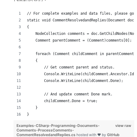
// For complete examples and data files, please go 
static void CommentResolvedandReplies(Document doc)
{
    NodeCollection comments = doc.GetChildNodes(Nod
    Comment parentComment = (Comment)comments[0];
    foreach (Comment childComment in parentComment.
    {
        // Get comment parent and status.
        Console.WriteLine(childComment.Ancestor.Id)
        Console.WriteLine(childComment.Done);
        // And update comment Done mark.
        childComment.Done = true;
    }
}
Examples-CSharp-Programming-Documents-
view raw
Comments-ProcessComments-
CommentResolvedandReplies.cs
hosted with ❤ by
GitHub