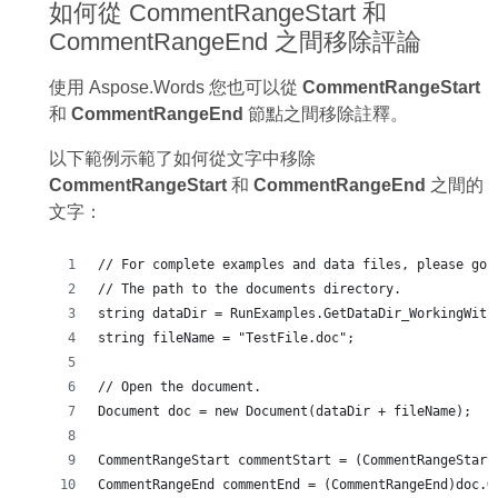
如何從 CommentRangeStart 和
CommentRangeEnd 之間移除評論
使用 Aspose.Words 您也可以從
CommentRangeStart
和
CommentRangeEnd
節點之間移除註釋。
以下範例示範了如何從文字中移除
CommentRangeStart
和
CommentRangeEnd
之間的
文字：
// For complete examples and data files, please go 
// The path to the documents directory.
string dataDir = RunExamples.GetDataDir_WorkingWith
string fileName = "TestFile.doc";
// Open the document.
Document doc = new Document(dataDir + fileName);
CommentRangeStart commentStart = (CommentRangeStart
CommentRangeEnd commentEnd = (CommentRangeEnd)doc.G