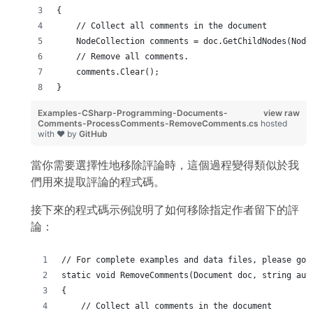
{
    // Collect all comments in the document
    NodeCollection comments = doc.GetChildNodes(Node
    // Remove all comments.
    comments.Clear();
}
Examples-CSharp-Programming-Documents-
view raw
Comments-ProcessComments-RemoveComments.cs
hosted
with ❤ by
GitHub
當你需要選擇性地移除評論時，這個過程變得類似於我
們用來提取評論的程式碼。
接下來的程式碼示例說明了如何移除指定作者留下的評
論：
// For complete examples and data files, please go 
static void RemoveComments(Document doc, string aut
{
    // Collect all comments in the document