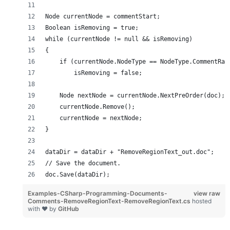
Node currentNode = commentStart;
Boolean isRemoving = true;
while (currentNode != null && isRemoving)
{
    if (currentNode.NodeType == NodeType.CommentRan
        isRemoving = false;
    Node nextNode = currentNode.NextPreOrder(doc);
    currentNode.Remove();
    currentNode = nextNode;
}
dataDir = dataDir + "RemoveRegionText_out.doc";
// Save the document.
doc.Save(dataDir);
Examples-CSharp-Programming-Documents-
view raw
Comments-RemoveRegionText-RemoveRegionText.cs
hosted
with ❤ by
GitHub