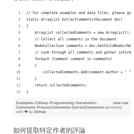
// For complete examples and data files, please go 
static ArrayList ExtractComments(Document doc)
{
    ArrayList collectedComments = new ArrayList();
    // Collect all comments in the document
    NodeCollection comments = doc.GetChildNodes(Nod
    // Look through all comments and gather informa
    foreach (Comment comment in comments)
    {
        collectedComments.Add(comment.Author + " " 
    }
    return collectedComments;
}
Examples-CSharp-Programming-Documents-
view raw
Comments-ProcessComments-ExtractComments.cs
hosted
with ❤ by
GitHub
如何提取特定作者的評論