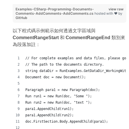
Examples-CSharp-Programming-Documents-
view raw
Comments-AddComments-AddComments.cs
hosted with ❤ by
GitHub
以下程式碼示例範示如何透過文字區域與
CommentRangeStart
和
CommentRangeEnd
類別來
為段落加註：
// For complete examples and data files, please go 
// The path to the documents directory.
string dataDir = RunExamples.GetDataDir_WorkingWith
Document doc = new Document();
Paragraph para1 = new Paragraph(doc);
Run run1 = new Run(doc, "Some ");
Run run2 = new Run(doc, "text ");
para1.AppendChild(run1);
para1.AppendChild(run2);
doc.FirstSection.Body.AppendChild(para1);