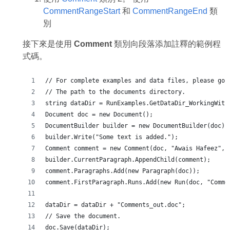
CommentRangeStart
和
CommentRangeEnd
類
別
接下來是使用
Comment
類別向段落添加註釋的範例程
式碼。
// For complete examples and data files, please go 
// The path to the documents directory.
string dataDir = RunExamples.GetDataDir_WorkingWith
Document doc = new Document();
DocumentBuilder builder = new DocumentBuilder(doc);
builder.Write("Some text is added.");
Comment comment = new Comment(doc, "Awais Hafeez", 
builder.CurrentParagraph.AppendChild(comment);
comment.Paragraphs.Add(new Paragraph(doc));
comment.FirstParagraph.Runs.Add(new Run(doc, "Comme
dataDir = dataDir + "Comments_out.doc";
// Save the document.
doc.Save(dataDir);