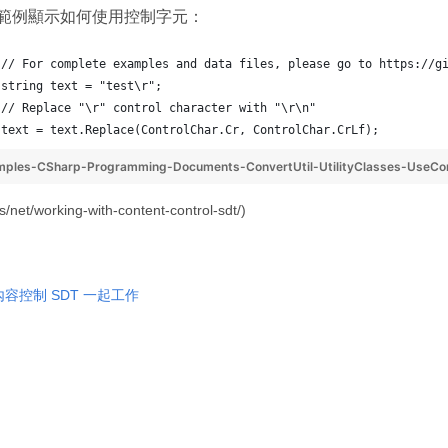
範例顯示如何使用控制字元：
// For complete examples and data files, please go to https://g
string text = "test\r";
// Replace "\r" control character with "\r\n"
text = text.Replace(ControlChar.Cr, ControlChar.CrLf);
mples-CSharp-Programming-Documents-ConvertUtil-UtilityClasses-UseCon
s/net/working-with-content-control-sdt/)
內容控制 SDT 一起工作