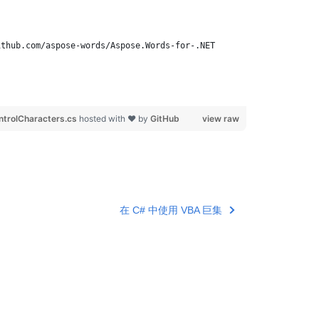
ithub.com/aspose-words/Aspose.Words-for-.NET
trolCharacters.cs
hosted with ❤ by
GitHub
view raw
在 C# 中使用 VBA 巨集