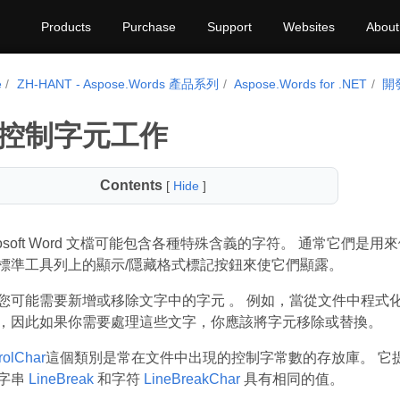
Products
Purchase
Support
Websites
About
e
ZH-HANT - Aspose.Words 產品系列
Aspose.Words for .NET
開
控制字元工作
Contents
[
Hide
]
crosoft Word 文檔可能包含各種特殊含義的字符。 通常它
標準工具列上的顯示/隱藏格式標記按鈕來使它們顯露。
您可能需要新增或移除文字中的字元 。 例如，當從文件中程式化獲取
，因此如果你需要處理這些文字，你應該將字元移除或替換。
rolChar
這個類別是常在文件中出現的控制字常數的存放庫。 它提供 ch
字串
LineBreak
和字符
LineBreakChar
具有相同的值。