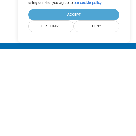
using our site, you agree to
our cookie policy
.
ACCEPT
CUSTOMIZE
DENY
Submit