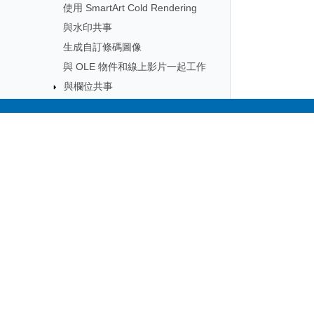
使用 SmartArt Cold Rendering
與水印共事
生成自訂條碼圖像
與 OLE 物件和線上影片一起工作
與欄位共事
與表單欄位一起工作
與內容控制 SDT 一起工作
Subscribe to Aspose 
與控制字元工作
Get monthly newsletters & offers di
與VBA巨集一起工作
與 Markdown 功能工作
與文字文件合作
API Reference
常见問題解答
技術支援