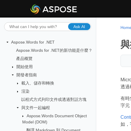
Ask AI
Hom
與
Aspose.Words for .NET
Aspose.Words for .NET的新功能是什麼？
產品概覽
開始使用
開發者指南
Mi
載入、儲存和轉換
透過
渲染
有時
以程式方式列印文件或透過對話方塊
字元
與文件一起編程
Aspose.Words Document Object
Cont
Model (DOM)
如，
翻譯 Markdown 到 Document